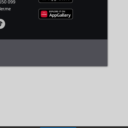
 550 099
ler.me