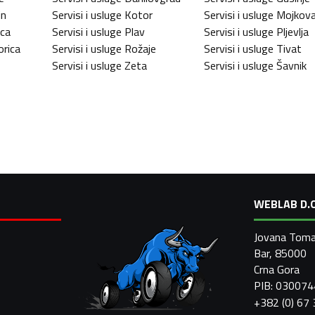
in
Servisi i usluge
Kotor
Servisi i usluge
Mojkov
ica
Servisi i usluge
Plav
Servisi i usluge
Pljevlja
rica
Servisi i usluge
Rožaje
Servisi i usluge
Tivat
Servisi i usluge
Zeta
Servisi i usluge
Šavnik
WEBLAB D.O
Jovana Toma
Bar, 85000
Crna Gora
PIB: 03007
+382 (0) 67