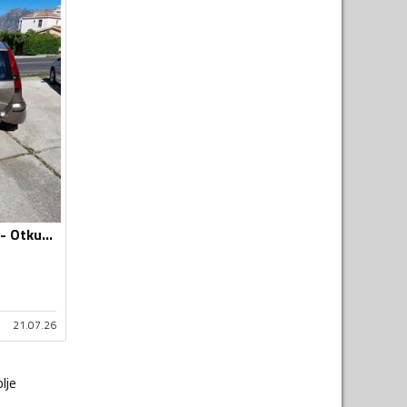
Otkup automobila - Otkup vozila i djelova
21.07.26
lje