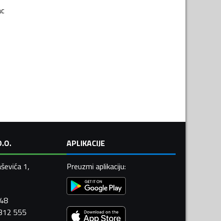
ac
.O.
APLIKACIJE
ševića 1,
Preuzmi aplikaciju
:
448
 312 555