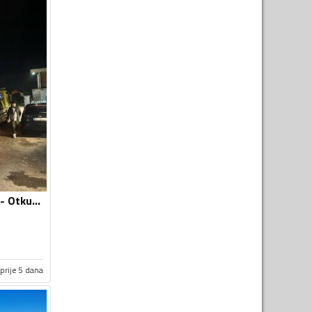
Otkup automobila - Otkup vozila i djelova
prije 5 dana