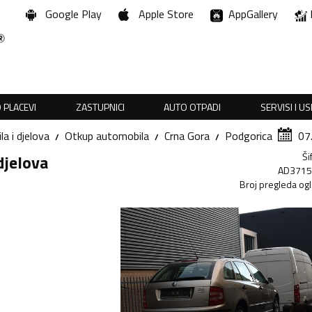
Google Play
Apple Store
AppGallery
 PLACEVI
ZASTUPNICI
AUTO OTPADI
SERVISI I U
a i djelova
Otkup automobila
Crna Gora
Podgorica
07
Ši
djelova
AD371
Broj pregleda og