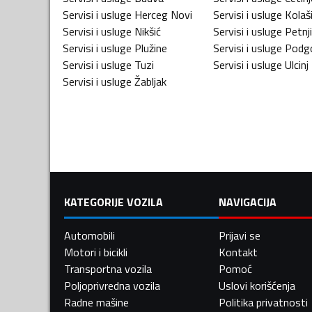
Servisi i usluge
Herceg Novi
Servisi i usluge
Kolaš
Servisi i usluge
Nikšić
Servisi i usluge
Petnj
Servisi i usluge
Plužine
Servisi i usluge
Podgo
Servisi i usluge
Tuzi
Servisi i usluge
Ulcinj
Servisi i usluge
Žabljak
KATEGORIJE VOZILA
NAVIGACIJA
Automobili
Prijavi se
Motori i bicikli
Kontakt
Transportna vozila
Pomoć
Poljoprivredna vozila
Uslovi korišćenja
Radne mašine
Politika privatnosti