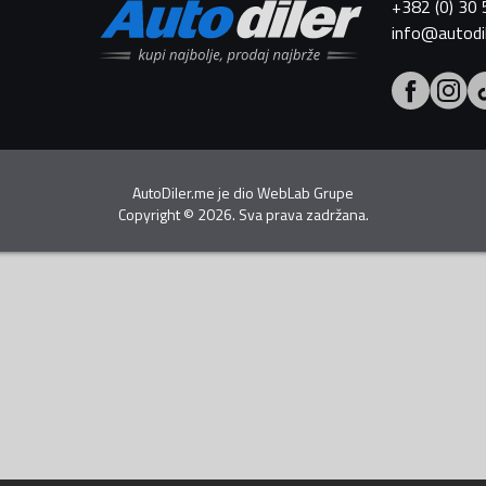
+382 (0) 30
info@autodi
AutoDiler.me je dio
WebLab Grupe
Copyright
©
2026. Sva prava zadržana.