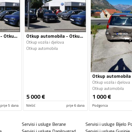
Otkup automobila - Otkup vozila i djelova
Otkup automobila - Otkup vozila i djelova
Otkup vozila i djelova
Otkup automobila
Otkup vozila i djelova
Otkup automobila
5 000
€
1 000
€
prije 5 dana
Nikšić
prije 6 dana
Podgorica
Servisi i usluge
Berane
Servisi i usluge
Bijelo Po
e
Servisi i usluge
Danilovgrad
Servisi i usluge
Gusinje