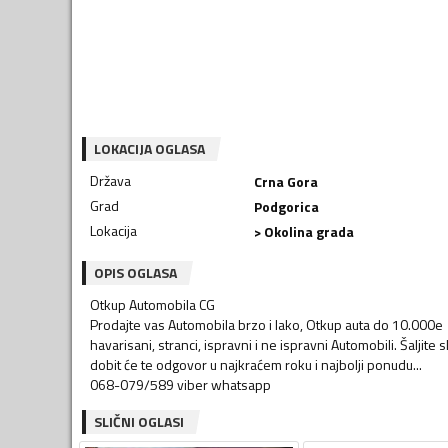
LOKACIJA OGLASA
Država
Crna Gora
Grad
Podgorica
Lokacija
> Okolina grada
OPIS OGLASA
Otkup Automobila CG
Prodajte vas Automobila brzo i lako, Otkup auta do 10.000e
havarisani, stranci, ispravni i ne ispravni Automobili. Šaljite 
dobit će te odgovor u najkraćem roku i najbolji ponudu...
068-079/589 viber whatsapp
SLIČNI OGLASI