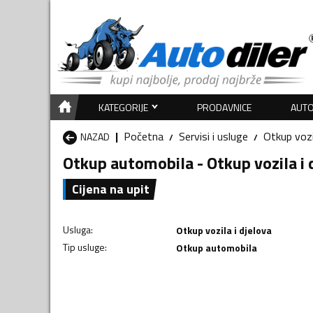
KATEGORIJE
PRODAVNICE
AUTO
Početna
Servisi i usluge
Otkup vozil
NAZAD
Otkup automobila - Otkup vozila i 
Cijena na upit
Usluga
:
Otkup vozila i djelova
Tip usluge
:
Otkup automobila