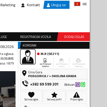
ME
Marketing
Kontakt
Uloguj se
SLUGE
REGISTRACIJA VOZILA
DODAJ OGLAS
KORISNIK
.08.2026
fra oglasa
:
M.R
(
SE211
)
536068ME
lasa
:
1879
verifikovan
verifikovan
verifikovana
telefon
email
lokacija
Crna Gora
PODGORICA
/
> OKOLINA GRADA
+382 69 599 201
Aktivan
Sačuvaj oglas
Sačuvaj profil
Prijavi oglas