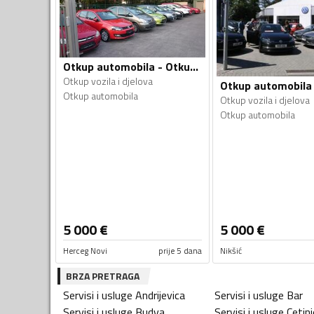
Otkup automobila - Otkup vozila i djelova
Otkup vozila i djelova
Otkup automobila
Otkup vozila i djelova
Otkup automobila
5 000
€
5 000
€
Herceg Novi
prije 5 dana
Nikšić
BRZA PRETRAGA
Servisi i usluge
Andrijevica
Servisi i usluge
Bar
Servisi i usluge
Budva
Servisi i usluge
Cetinj