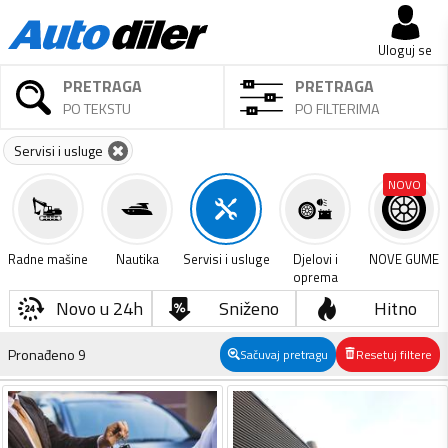
Uloguj se
PRETRAGA
PRETRAGA
PO TEKSTU
PO FILTERIMA
Servisi i usluge
NOVO
Radne mašine
Nautika
Servisi i usluge
Djelovi i
NOVE GUME
oprema
Novo u 24h
Sniženo
Hitno
Pronađeno
9
Sačuvaj pretragu
Resetuj filtere