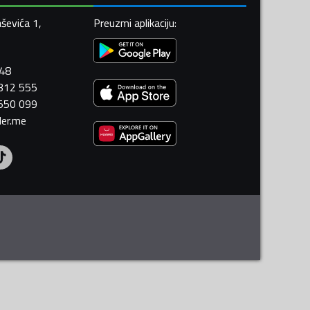
ševića 1,
Preuzmi aplikaciju
:
448
 312 555
 550 099
ler.me