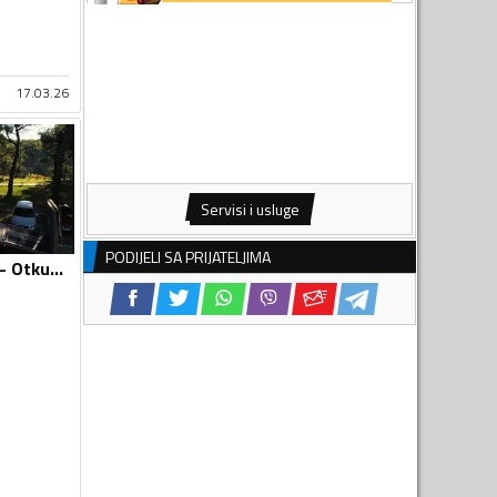
17.03.26
Servisi i usluge
PODIJELI SA PRIJATELJIMA
Otkup automobila - Otkup vozila i djelova