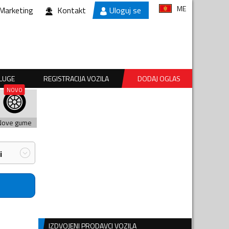
ME
Marketing
Kontakt
Uloguj se
SLUGE
REGISTRACIJA VOZILA
DODAJ OGLAS
Nove gume
i
IZDVOJENI PRODAVCI VOZILA