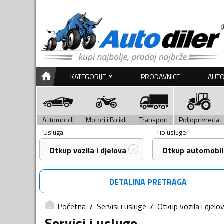
KATEGORIJE
PRODAVNICE
AUTO
Automobili
Motori i Bicikli
Transport
Poljoprivreda
Usluga:
Tip usluge:
Otkup vozila i djelova
Otkup automobil
DETALJNA PRETRAGA
Početna
Servisi i usluge
Otkup vozila i djelo
Servisi i usluge