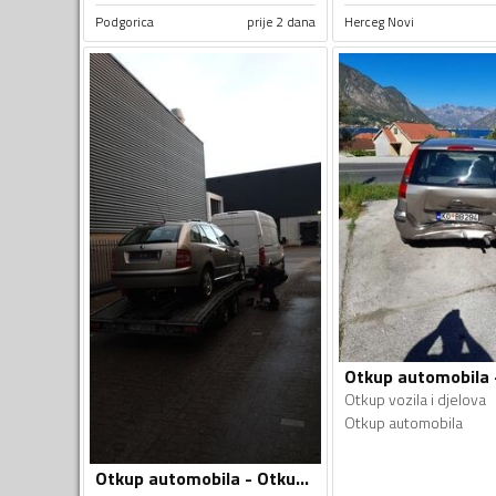
Podgorica
prije 2 dana
Herceg Novi
Otkup vozila i djelova
Otkup automobila
Otkup automobila - Otkup vozila i djelova