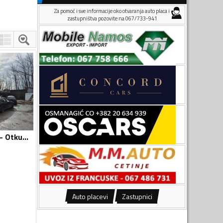
Za pomoć i sve informacije oko otvaranja auto placa i
zastupništva pozovite na 067/733-941
Otkup automobila - Otkup vozila i djelova
Auto placevi
Zastupnici