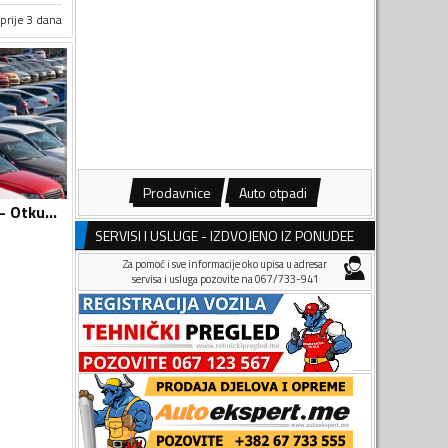
prije 3 dana
Prodavnice
Auto otpadi
Otkup automobila - Otkup vozila i djelova
SERVISI I USLUGE - IZDVOJENO IZ PONUDEE
Za pomoć i sve informacije oko upisa u adresar
servisa i usluga pozovite na 067/733-941