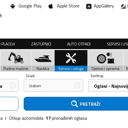
Google Play
Apple Store
AppGallery
 PLACEVI
ZASTUPNICI
AUTO OTPADI
SERVISI I U
Radne mašine
Nautika
Servisi i usluge
Djelovi i oprema
Grad:
Sortiraj:
a
Izaberi
Oglasi - Najnovij
PRETRAŽI
va
Otkup automobila
17
pronađenih
oglasa