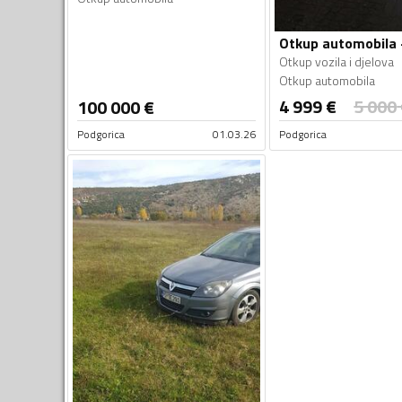
Otkup vozila i djelova
Otkup automobila
4 999
€
5 000
100 000
€
Podgorica
01.03.26
Podgorica