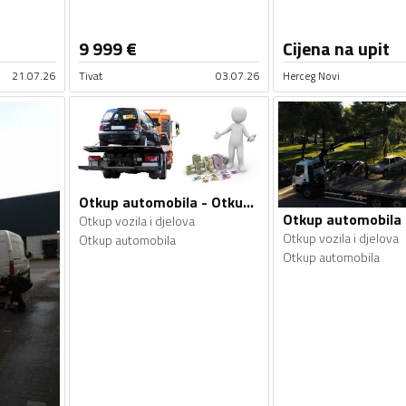
9 999
€
Cijena na upit
21.07.26
Tivat
03.07.26
Herceg Novi
Otkup automobila - Otkup vozila i djelova
Otkup vozila i djelova
Otkup vozila i djelova
Otkup automobila
Otkup automobila