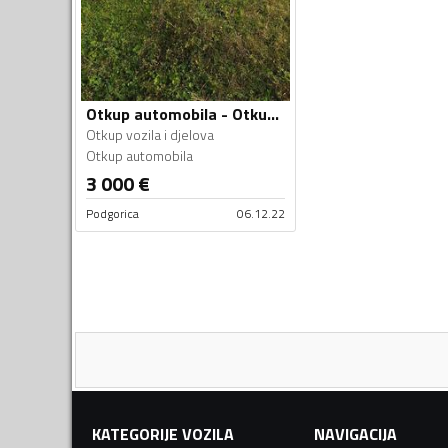
Otkup automobila - Otkup vozila i djelova
Otkup vozila i djelova
Otkup automobila
3 000
€
Podgorica
06.12.22
KATEGORIJE VOZILA
NAVIGACIJA