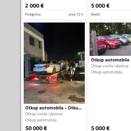
2 000
€
5 000
€
Podgorica
prije 12 h
Nikšić
Otkup vozila i djelova
Otkup automobila
Otkup automobila - Otkup vozila i djelova
Otkup vozila i djelova
Otkup automobila
50 000
€
5 000
€