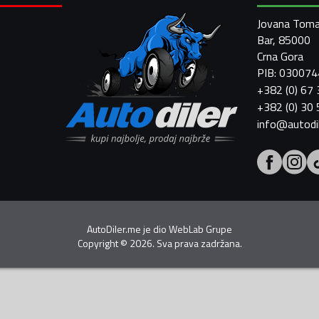
Jovana Toma
Bar, 85000
Crna Gora
PIB: 03007
+382 (0) 67
+382 (0) 30
info@autodi
AutoDiler.me je dio
WebLab Grupe
Copyright
©
2026. Sva prava zadržana.