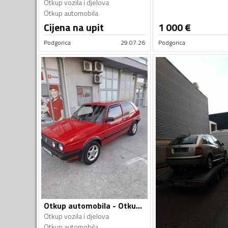
Otkup vozila i djelova
Otkup automobila
Cijena na upit
1 000
€
Podgorica
29.07.26
Podgorica
Otkup automobila - Otkup vozila i djelova
Otkup vozila i djelova
Otkup automobila