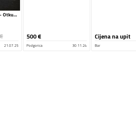
Otkup automobila - Otkup vozila i djelova
€
500
€
Cijena na upit
21.07.25
Podgorica
30.11.24
Bar