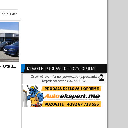
prije 1 dan
Otkup automobila - Otkup vozila i djelova
IZDVOJENI PRODAVCI DJELOVA I OPREME
Za pomoć i sve informacije oko otvaranja prodavnice
i otpada pozovite na 067/733-941