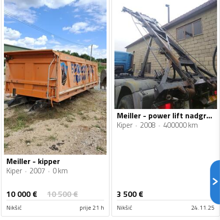
Meiller - power lift nadgradnja
Kiper
2008
400000 km
Meiller - kipper
Kiper
2007
0 km
10 000
€
10 500
€
3 500
€
Nikšić
prije 21 h
Nikšić
24.11.25