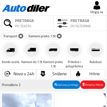
Uloguj se
PRETRAGA
PRETRAGA
PO TEKSTU
PO FILTERIMA
Transport
Kamioni preko 7.5t
Kombi vozila
Kamioni do 7.5t
Kamioni preko
Prikolice i
Autobusi
7.5t
poluprikolice
Novo u 24h
Sniženo
Hitno
Pronađeno
2
Sačuvaj pretragu
Resetuj filtere