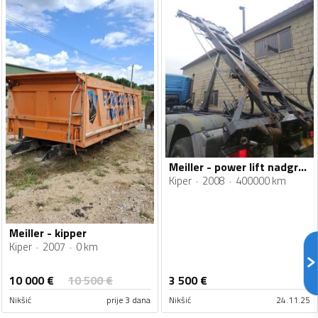
Meiller - power lift nadgradnja
Kiper
2008
400000 km
Meiller - kipper
Kiper
2007
0 km
10 000
€
10 500
€
3 500
€
Nikšić
prije 3 dana
Nikšić
24.11.25