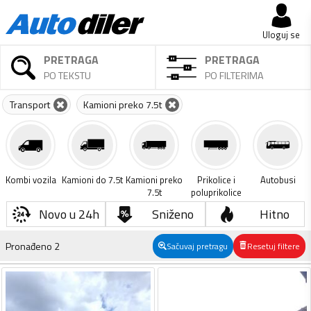
Uloguj se
PRETRAGA
PRETRAGA
PO TEKSTU
PO FILTERIMA
Transport
Kamioni preko 7.5t
Kombi vozila
Kamioni do 7.5t
Kamioni preko
Prikolice i
Autobusi
7.5t
poluprikolice
Novo u 24h
Sniženo
Hitno
Pronađeno
2
Sačuvaj pretragu
Resetuj filtere