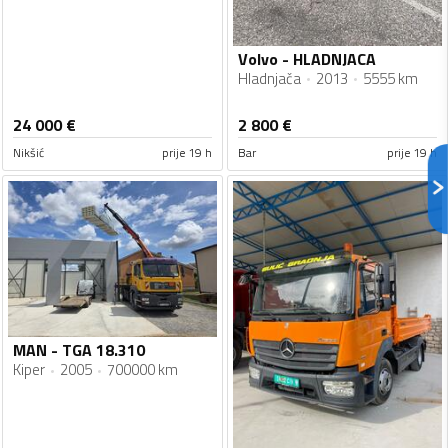
Volvo - HLADNJACA
Hladnjača
2013
5555 km
24 000
€
2 800
€
Nikšić
prije 19 h
Bar
prije 19 h
MAN - TGA 18.310
Kiper
2005
700000 km