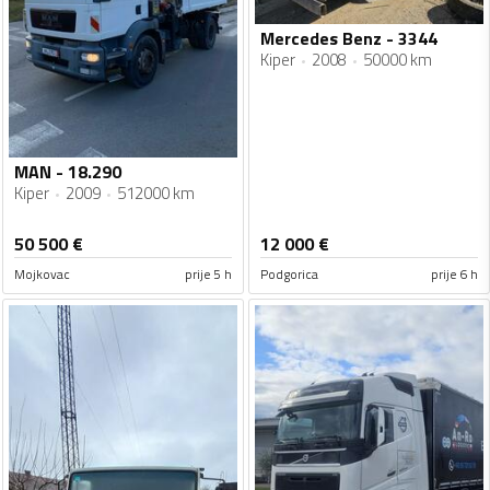
Mercedes Benz - 3344
Kiper
2008
50000 km
MAN - 18.290
Kiper
2009
512000 km
50 500
€
12 000
€
Mojkovac
prije 5 h
Podgorica
prije 6 h