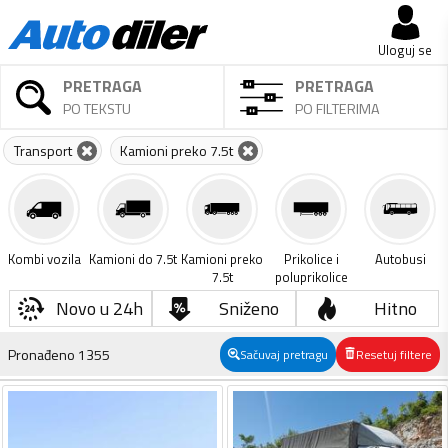
Uloguj se
PRETRAGA
PRETRAGA
PO TEKSTU
PO FILTERIMA
Transport
Kamioni preko 7.5t
Kombi vozila
Kamioni do 7.5t
Kamioni preko
Prikolice i
Autobusi
7.5t
poluprikolice
Novo u 24h
Sniženo
Hitno
Pronađeno
1355
Sačuvaj pretragu
Resetuj filtere