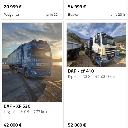
20 999
€
54 999
€
Podgorica
prije 22 h
Budva
prije 23 h
DAF - cf 410
Kiper
2008
315000 km
DAF - XF 530
Tegljač
2018
777 km
42 000
€
52 000
€