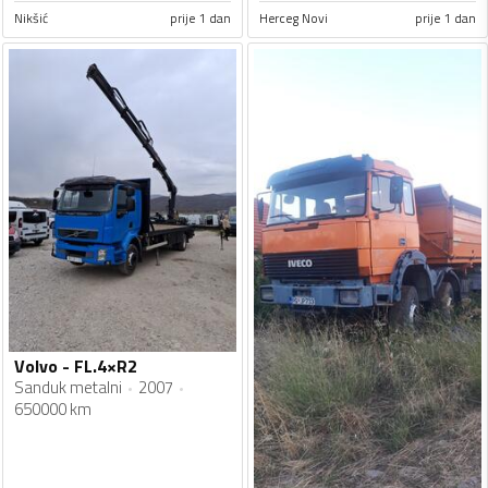
Nikšić
prije 1 dan
Herceg Novi
prije 1 dan
Volvo - FL.4×R2
Sanduk metalni
2007
650000 km