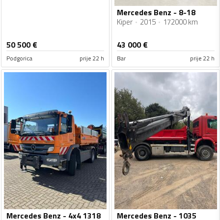
Mercedes Benz - 8-18
Kiper
2015
172000 km
50 500
€
43 000
€
Podgorica
prije 22 h
Bar
prije 22 h
Mercedes Benz - 4x4 1318
Mercedes Benz - 1035