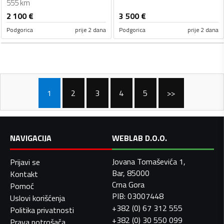
555 km
2 100
€
3 500
€
Podgorica
prije 2 dana
Podgorica
prije 2 dana
1
2
3
4
5
>>
NAVIGACIJA
WEBLAB D.O.O.
Jovana Tomaševića 1,
Prijavi se
Bar, 85000
Kontakt
Crna Gora
Pomoć
PIB: 03007448
Uslovi korišćenja
+382 (0) 67 312 555
Politika privatnosti
+382 (0) 30 550 099
Prava potrošača