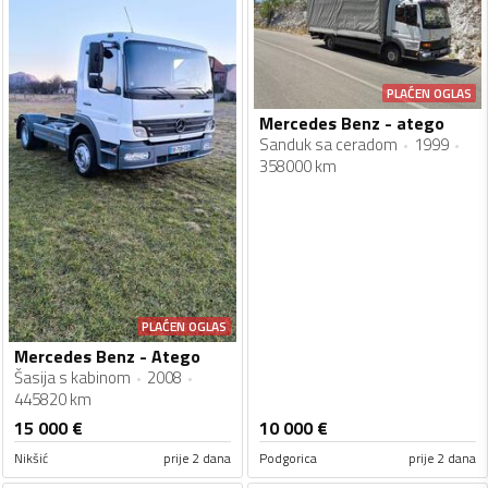
PLAĆEN OGLAS
Mercedes Benz - atego
Sanduk sa ceradom
1999
358000 km
PLAĆEN OGLAS
Mercedes Benz - Atego
Šasija s kabinom
2008
445820 km
15 000
€
10 000
€
Nikšić
prije 2 dana
Podgorica
prije 2 dana