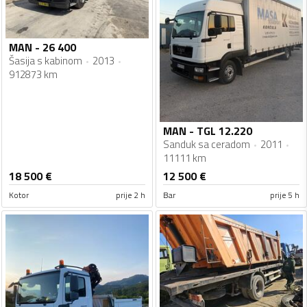
MAN - 26 400
Šasija s kabinom
2013
912873 km
MAN - TGL 12.220
Sanduk sa ceradom
2011
11111 km
18 500
€
12 500
€
Kotor
prije 2 h
Bar
prije 5 h