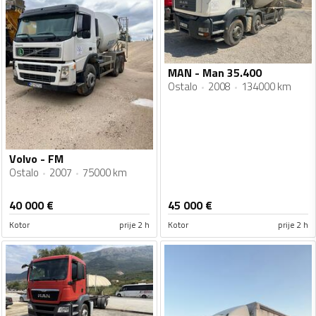
MAN - Man 35.400
Ostalo
2008
134000 km
Volvo - FM
Ostalo
2007
75000 km
40 000
€
45 000
€
Kotor
prije 2 h
Kotor
prije 2 h