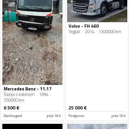
Volvo - FH 460
Tegljač
2014
1300000 km
Mercedes Benz - 11.17
Šasija s kabinom
1994
350000 km
6 500
€
25 000
€
Danilovgrad
prije 16 h
Podgorica
prije 16 h