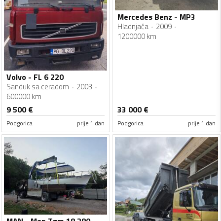
Mercedes Benz - MP3
Hladnjača
2009
1200000 km
Volvo - FL 6 220
Sanduk sa ceradom
2003
600000 km
9 500
€
33 000
€
Podgorica
prije 1 dan
Podgorica
prije 1 dan
MAN - Man Tgm 18.280