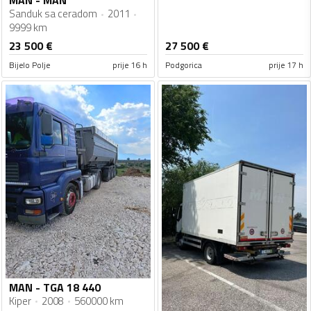
Sanduk sa ceradom
2011
9999 km
23 500
€
27 500
€
Bijelo Polje
prije 16 h
Podgorica
prije 17 h
MAN - TGA 18 440
Kiper
2008
560000 km