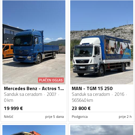
PLAĆEN OGLAS
Mercedes Benz - Actros 1836
MAN - TGM 15 250
Sanduk sa ceradom
2007
Sanduk sa ceradom
2016
0 km
565640 km
19 999
€
23 800
€
Nikšić
prije 5 dana
Podgorica
prije 2 h