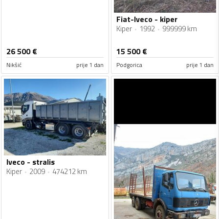
Fiat-Iveco - kiper
Kiper
1992
999999 km
26 500
€
15 500
€
Nikšić
prije 1 dan
Podgorica
prije 1 dan
Iveco - stralis
Kiper
2009
474212 km