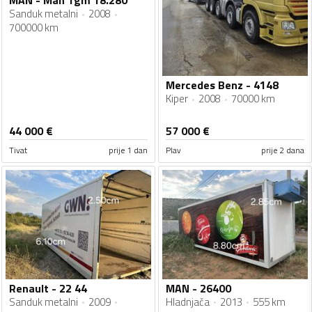
Sanduk metalni
2008
700000 km
Mercedes Benz - 4148
Kiper
2008
70000 km
44 000
€
57 000
€
Tivat
prije 1 dan
Plav
prije 2 dana
Renault - 22 44
MAN - 26400
Sanduk metalni
2009
Hladnjača
2013
555 km