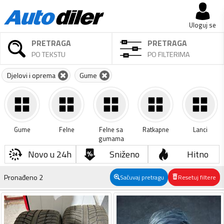
Uloguj se
PRETRAGA
PRETRAGA
PO TEKSTU
PO FILTERIMA
Djelovi i oprema
Gume
Gume
Felne
Felne sa
Ratkapne
Lanci
gumama
Novo u 24h
Sniženo
Hitno
Pronađeno
2
Sačuvaj pretragu
Resetuj filtere