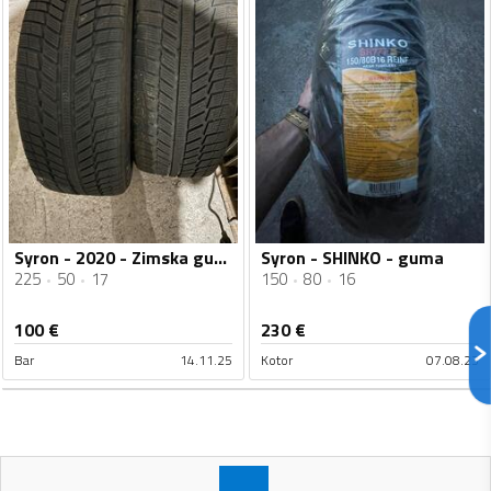
Syron - 2020 - Zimska guma
Syron - SHINKO - guma
225
50
17
150
80
16
100
€
230
€
Bar
14.11.25
Kotor
07.08.23