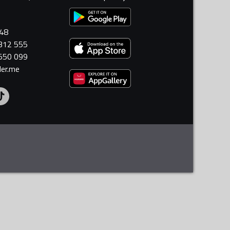
448
 312 555
 550 099
ler.me