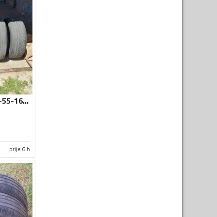
Bridgestone - 205-55-16 - Ljetnja guma
prije 6 h