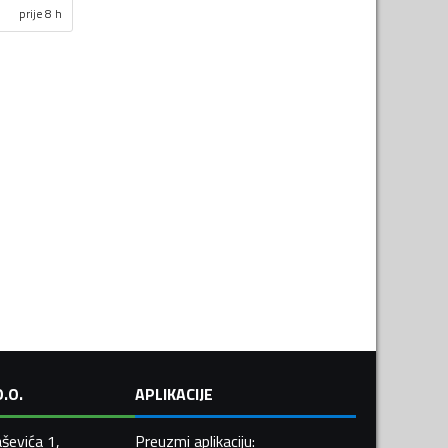
prije 8 h
.O.
APLIKACIJE
ševića 1,
Preuzmi aplikaciju
: