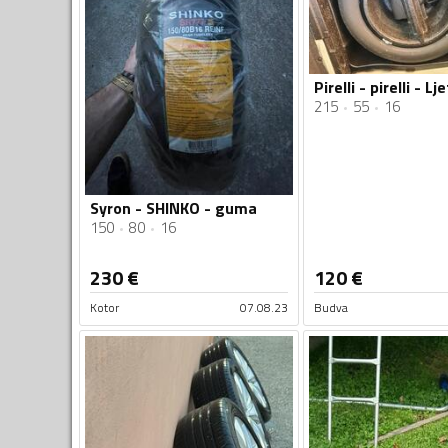
215
55
16
Syron - SHINKO - guma
150
80
16
230
€
120
€
Kotor
07.08.23
Budva