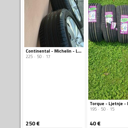
Continental - Michelin - Ljetnja guma
225
50
17
195
50
15
250
€
40
€