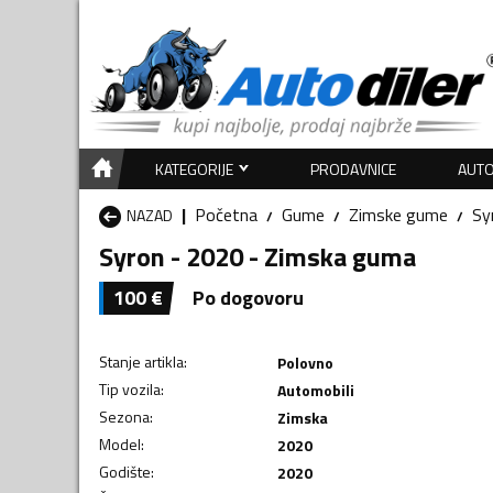
KATEGORIJE
PRODAVNICE
AUTO
Početna
Gume
Zimske gume
Sy
NAZAD
Syron - 2020 - Zimska guma
100
€
Po dogovoru
Stanje artikla
:
Polovno
Tip vozila
:
Automobili
Sezona
:
Zimska
Model
:
2020
Godište
:
2020