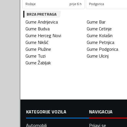
Rožaje
prije 6 h
Podgorica
BRZA PRETRAGA
Gume
Andrijevica
Gume
Bar
Gume
Budva
Gume
Cetinje
Gume
Herceg Novi
Gume
Kolašin
Gume
Nikšić
Gume
Petnjica
Gume
Plužine
Gume
Podgorica
Gume
Tuzi
Gume
Ulcinj
Gume
Žabljak
KATEGORIJE VOZILA
NAVIGACIJA
Automobili
Prijavi se