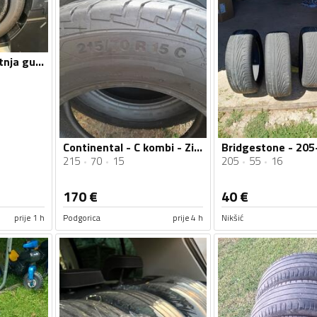
Pirelli - pirelli - Ljetnja guma
Continental - C kombi - Zimska guma
215
70
15
205
55
16
170
€
40
€
prije 1 h
Podgorica
prije 4 h
Nikšić