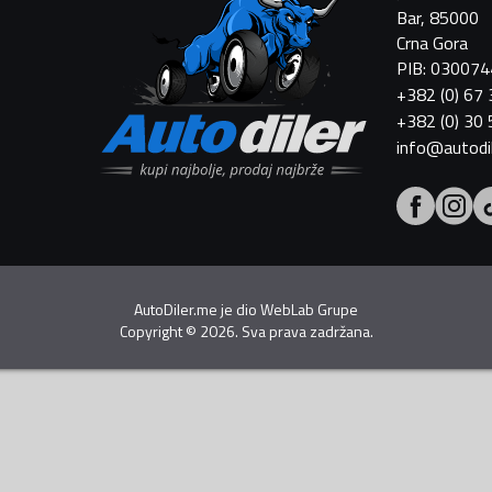
Bar, 85000
Crna Gora
PIB: 03007
+382 (0) 67
+382 (0) 30
info@autodi
AutoDiler.me je dio
WebLab Grupe
Copyright
©
2026. Sva prava zadržana.