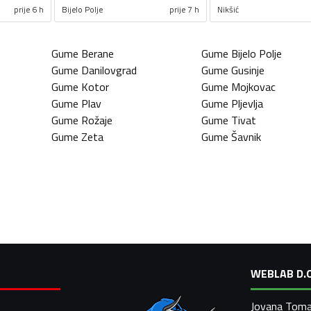
prije 6 h
Bijelo Polje
prije 7 h
Nikšić
Gume
Berane
Gume
Bijelo Polje
Gume
Danilovgrad
Gume
Gusinje
Gume
Kotor
Gume
Mojkovac
Gume
Plav
Gume
Pljevlja
Gume
Rožaje
Gume
Tivat
Gume
Zeta
Gume
Šavnik
WEBLAB D.O
Jovana Toma