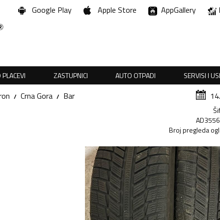
Google Play
Apple Store
AppGallery
 PLACEVI
ZASTUPNICI
AUTO OTPADI
SERVISI I U
ron
Crna Gora
Bar
14
Ši
AD355
Broj pregleda og