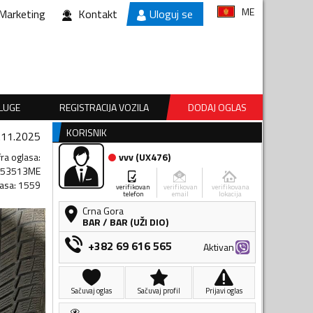
ME
Marketing
Kontakt
Uloguj se
SLUGE
REGISTRACIJA VOZILA
DODAJ OGLAS
KORISNIK
.11.2025
fra oglasa
:
vvv
(
UX476
)
653513ME
lasa
:
1559
verifikovan
verifikovan
verifikovana
telefon
email
lokacija
Crna Gora
BAR
/
BAR (UŽI DIO)
+382 69 616 565
Aktivan
Sačuvaj oglas
Sačuvaj profil
Prijavi oglas