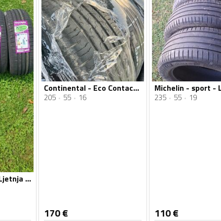
Continental - Eco Contact 6 - Ljetnja guma
205
55
16
235
55
19
Torque - Ljetnje - Ljetnja guma
170
€
110
€