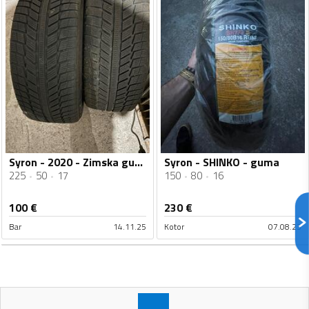
Syron - 2020 - Zimska guma
Syron - SHINKO - guma
225
50
17
150
80
16
100
€
230
€
Bar
14.11.25
Kotor
07.08.23