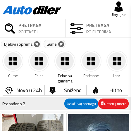
Uloguj se
PRETRAGA
PRETRAGA
PO TEKSTU
PO FILTERIMA
Djelovi i oprema
Gume
Gume
Felne
Felne sa
Ratkapne
Lanci
gumama
Novo u 24h
Sniženo
Hitno
Pronađeno
2
Sačuvaj pretragu
Resetuj filtere