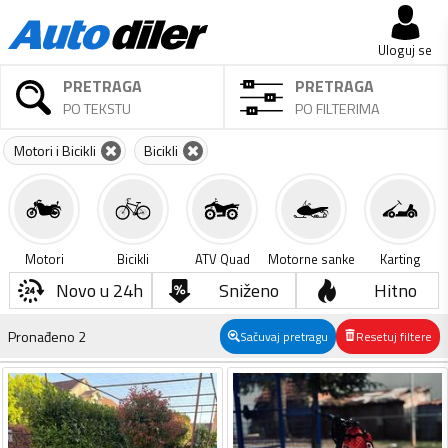
Uloguj se
PRETRAGA
PRETRAGA
PO TEKSTU
PO FILTERIMA
Motori i Bicikli
Bicikli
Motori
Bicikli
ATV Quad
Motorne sanke
Karting
Novo u 24h
Sniženo
Hitno
Pronađeno
2
Sačuvaj pretragu
Resetuj filtere