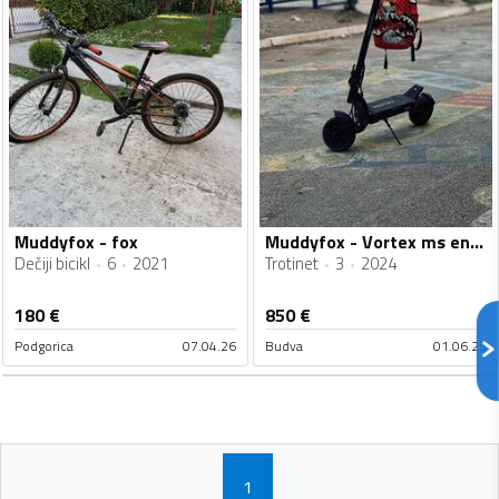
Muddyfox - fox
Muddyfox - Vortex ms energy
Dečiji bicikl
6
2021
Trotinet
3
2024
180
€
850
€
Podgorica
07.04.26
Budva
01.06.25
1