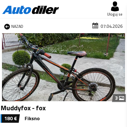
Uloguj se
07.04.2026
NAZAD
1 od 3
3
Muddyfox - fox
180
€
Fiksno