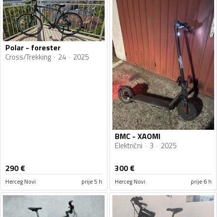
Polar - forester
Cross/Trekking
24
2025
BMC - XAOMI
Električni
3
2025
290
€
300
€
Herceg Novi
prije 5 h
Herceg Novi
prije 6 h