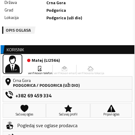
Država
Crna Gora
Grad
Podgorica
Lokacija
Podgorica (uži dio)
OPIS OGLASA
KORISNIK
Matej
(
LI2564
)
verifikovan telefon
verifikovan email
verifikovana lokacija
Crna Gora
PODGORICA
/
PODGORICA (UŽI DIO)
+382 69 459 334
Sačuvaj oglas
Sačuvaj profil
Prijavi oglas
Pogledaj sve oglase prodavca