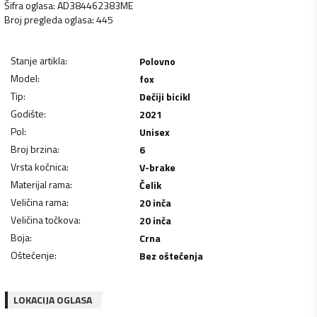
Šifra oglasa
:
AD384462383ME
Broj pregleda oglasa
:
445
Stanje artikla
:
Polovno
Model
:
fox
Tip
:
Dečiji bicikl
Godište
:
2021
Pol
:
Unisex
Broj brzina
:
6
Vrsta kočnica
:
V-brake
Materijal rama
:
Čelik
Veličina rama
:
20 inča
Veličina točkova
:
20 inča
Boja
:
Crna
Oštećenje
:
Bez oštećenja
LOKACIJA OGLASA