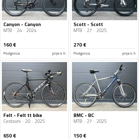
Canyon - Canyon
Scott - Scott
MTB
24
2024
MTB
27
2025
160
€
270
€
Podgorica
prije 4 h
Podgorica
prije 4 h
Felt - Felt tt bike
BMC - BC
Cestovni
20
2025
MTB
27
2025
650
€
150
€