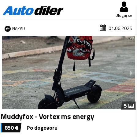
Uloguj se
01.06.2025
NAZAD
1 od 5
5
Muddyfox - Vortex ms energy
850
€
Po dogovoru