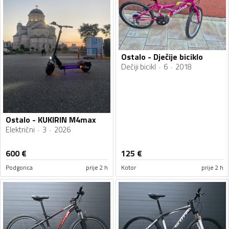
Ostalo - Dječije biciklo
Dečiji bicikl
6
2018
Ostalo - KUKIRIN M4max
Električni
3
2026
600
€
125
€
Podgorica
prije 2 h
Kotor
prije 2 h