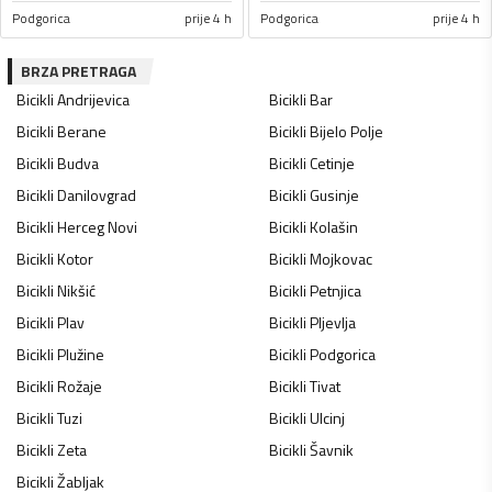
Podgorica
prije 4 h
Podgorica
prije 4 h
BRZA PRETRAGA
Bicikli
Andrijevica
Bicikli
Bar
Bicikli
Berane
Bicikli
Bijelo Polje
Bicikli
Budva
Bicikli
Cetinje
Bicikli
Danilovgrad
Bicikli
Gusinje
Bicikli
Herceg Novi
Bicikli
Kolašin
Bicikli
Kotor
Bicikli
Mojkovac
Bicikli
Nikšić
Bicikli
Petnjica
Bicikli
Plav
Bicikli
Pljevlja
Bicikli
Plužine
Bicikli
Podgorica
Bicikli
Rožaje
Bicikli
Tivat
Bicikli
Tuzi
Bicikli
Ulcinj
Bicikli
Zeta
Bicikli
Šavnik
Bicikli
Žabljak