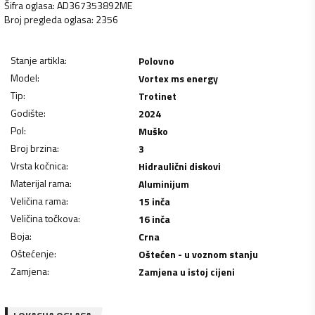
Šifra oglasa
:
AD367353892ME
Broj pregleda oglasa
:
2356
Stanje artikla
:
Polovno
Model
:
Vortex ms energy
Tip
:
Trotinet
Godište
:
2024
Pol
:
Muško
Broj brzina
:
3
Vrsta kočnica
:
Hidraulični diskovi
Materijal rama
:
Aluminijum
Veličina rama
:
15 inča
Veličina točkova
:
16 inča
Boja
:
Crna
Oštećenje
:
Oštećen - u voznom stanju
Zamjena
:
Zamjena u istoj cijeni