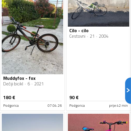
Cilo - cilo
Cestovni
21
2004
Muddyfox - fox
Dečiji bicikl
6
2021
180
€
90
€
Podgorica
07.04.26
Podgorica
prije 42 min