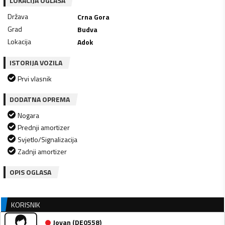
LOKACIJA OGLASA
Država
Crna Gora
Grad
Budva
Lokacija
Adok
ISTORIJA VOZILA
Prvi vlasnik
DODATNA OPREMA
Nogara
Prednji amortizer
Svjetlo/Signalizacija
Zadnji amortizer
OPIS OGLASA
KORISNIK
Jovan
(
DE0558
)