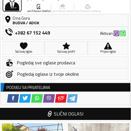
verifikovan telefon
verifikovan email
verifikovana lokacija
Crna Gora
BUDVA
/
ADOK
+382 67 152 449
Aktivan
Sačuvaj oglas
Sačuvaj profil
Prijavi oglas
Pogledaj sve oglase prodavca
Pogledaj oglase iz tvoje okoline
PODIJELI SA PRIJATELJIMA
SLIČNI OGLASI