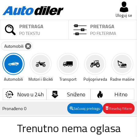
Uloguj se
PRETRAGA
PRETRAGA
PO TEKSTU
PO FILTERIMA
Automobili
Automobili
Motori i Bicikli
Transport
Poljoprivreda
Radne mašine
Novo u 24h
Sniženo
Hitno
Pronađeno
0
Sačuvaj pretragu
Resetuj filtere
Trenutno nema oglasa