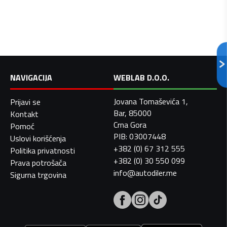
NAVIGACIJA
WEBLAB D.O.O.
Jovana Tomaševića 1,
Prijavi se
Bar, 85000
Kontakt
Crna Gora
Pomoć
PIB: 03007448
Uslovi korišćenja
+382 (0) 67 312 555
Politika privatnosti
+382 (0) 30 550 099
Prava potrošača
info@autodiler.me
Sigurna trgovina