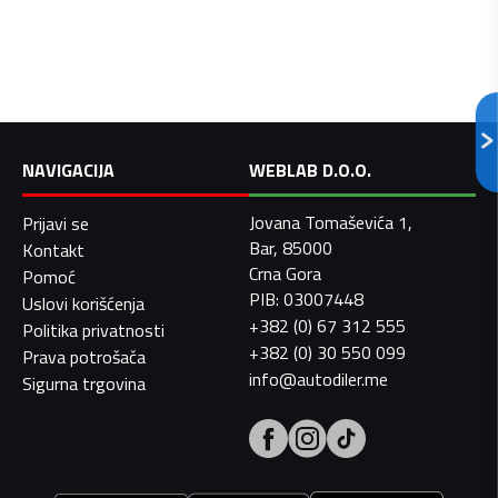
NAVIGACIJA
WEBLAB D.O.O.
Jovana Tomaševića 1,
Prijavi se
Bar, 85000
Kontakt
Crna Gora
Pomoć
PIB: 03007448
Uslovi korišćenja
+382 (0) 67 312 555
Politika privatnosti
+382 (0) 30 550 099
Prava potrošača
info@autodiler.me
Sigurna trgovina