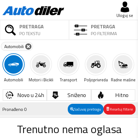
Uloguj se
PRETRAGA
PRETRAGA
PO TEKSTU
PO FILTERIMA
Automobili
Automobili
Motori i Bicikli
Transport
Poljoprivreda
Radne mašine
Novo u 24h
Sniženo
Hitno
Pronađeno
0
Sačuvaj pretragu
Resetuj filtere
Trenutno nema oglasa