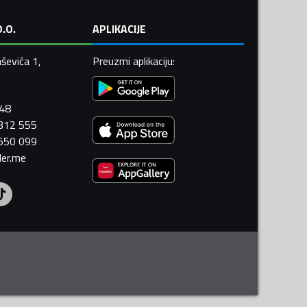
.O.
APLIKACIJE
ševića 1,
Preuzmi aplikaciju
:
448
 312 555
 550 099
ler.me