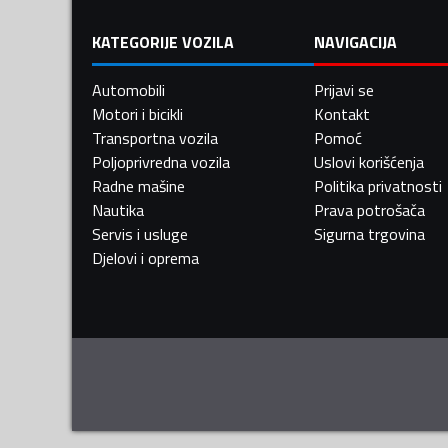
KATEGORIJE VOZILA
NAVIGACIJA
Automobili
Prijavi se
Motori i bicikli
Kontakt
Transportna vozila
Pomoć
Poljoprivredna vozila
Uslovi korišćenja
Radne mašine
Politika privatnosti
Nautika
Prava potrošača
Servis i usluge
Sigurna trgovina
Djelovi i oprema