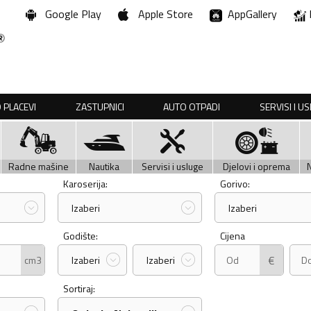
Google Play
Apple Store
AppGallery
 PLACEVI
ZASTUPNICI
AUTO OTPADI
SERVISI I U
Radne mašine
Nautika
Servisi i usluge
Djelovi i oprema
Karoserija:
Gorivo:
Izaberi
Izaberi
Godište:
Cijena
€
cm3
Izaberi
Izaberi
Sortiraj: