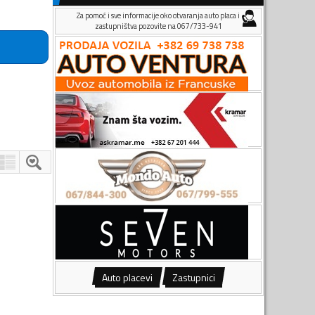
Za pomoć i sve informacije oko otvaranja auto placa i
zastupništva pozovite na 067/733-941
Auto placevi
Zastupnici