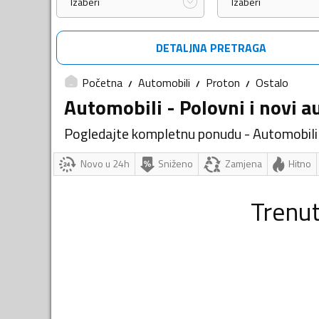
Izaberi
Izaberi
DETALJNA PRETRAGA
Početna
Automobili
Proton
Ostalo
Automobili - Polovni i novi a
Pogledajte kompletnu ponudu - Automobili
Novo u 24h
Sniženo
Zamjena
Hitno
Trenu