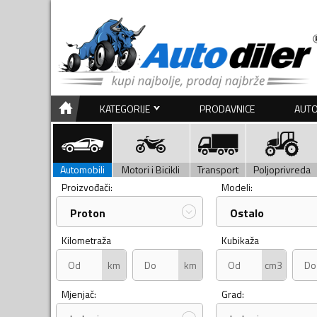
KATEGORIJE
PRODAVNICE
AUTO
Automobili
Motori i Bicikli
Transport
Poljoprivreda
Proizvođači:
Modeli:
Proton
Ostalo
Kilometraža
Kubikaža
km
km
cm3
Mjenjač:
Grad: