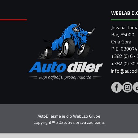
WEBLAB D.O
Jovana Toma
Bar, 85000
Crna Gora
PIB: 03007
+382 (0) 67
+382 (0) 30
info@autodi
AutoDiler.me je dio
WebLab Grupe
Copyright
©
2026. Sva prava zadržana.