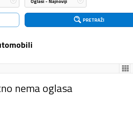
Oglasi - Najnoviji
PRETRAŽI
utomobili
tno nema oglasa