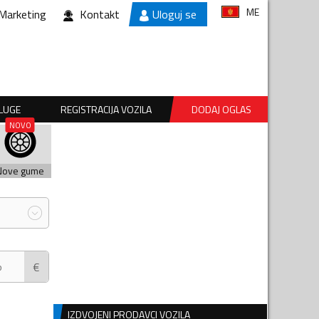
ME
Marketing
Kontakt
Uloguj se
SLUGE
REGISTRACIJA VOZILA
DODAJ OGLAS
Nove gume
€
IZDVOJENI PRODAVCI VOZILA