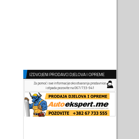
IZDVOJENI PRODAVCI DJELOVA I OPREME
Za pomoć i sve informacije oko otvaranja prodavnice
i otpada pozovite na 067/733-941