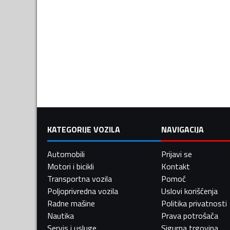
KATEGORIJE VOZILA
NAVIGACIJA
Automobili
Prijavi se
Motori i bicikli
Kontakt
Transportna vozila
Pomoć
Poljoprivredna vozila
Uslovi korišćenja
Radne mašine
Politika privatnosti
Nautika
Prava potrošača
Servis i usluge
Sigurna trgovina