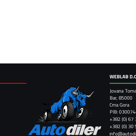
WEBLAB D.O
Jovana Toma
Bar, 85000
Crna Gora
PIB: 03007
+382 (0) 67
+382 (0) 30
info@autodi