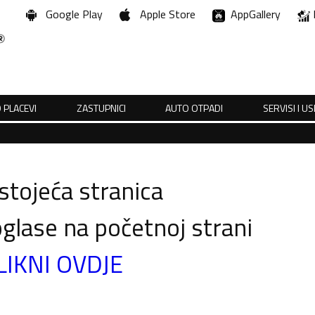
Google Play
Apple Store
AppGallery
 PLACEVI
ZASTUPNICI
AUTO OTPADI
SERVISI I U
tojeća stranica
glase na početnoj strani
LIKNI OVDJE