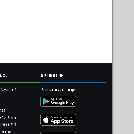
.O.
APLIKACIJE
ševića 1,
Preuzmi aplikaciju
:
448
 312 555
 550 099
ler.me