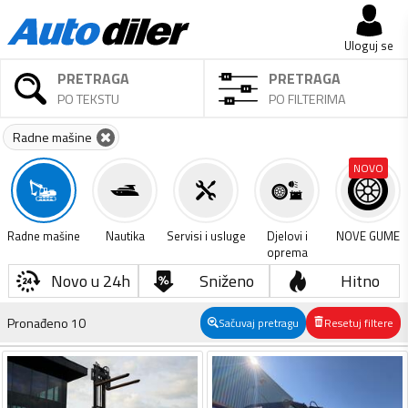
Uloguj se
PRETRAGA
PRETRAGA
PO TEKSTU
PO FILTERIMA
Radne mašine
NOVO
Radne mašine
Nautika
Servisi i usluge
Djelovi i
NOVE GUME
oprema
Novo u 24h
Sniženo
Hitno
Pronađeno
10
Sačuvaj pretragu
Resetuj filtere