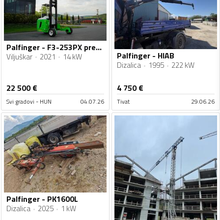
Palfinger - F3-253PX prenosni viljuškar / IMP-4321
Palfinger - HIAB
Viljuškar
2021
14 kW
Dizalica
1995
222 kW
22 500
€
4 750
€
Svi gradovi - HUN
04.07.26
Tivat
29.06.26
Palfinger - PK1600L
Dizalica
2025
1 kW