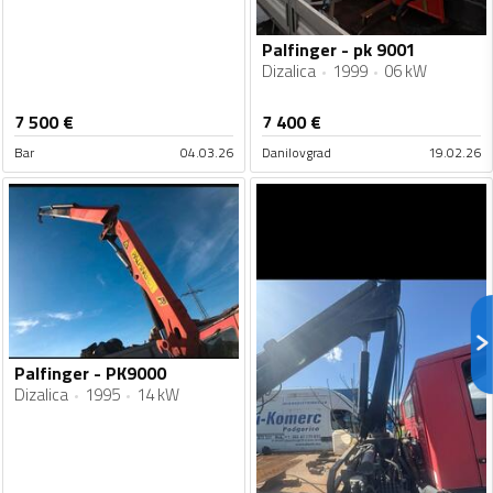
Palfinger - pk 9001
Dizalica
1999
06 kW
7 500
€
7 400
€
Bar
04.03.26
Danilovgrad
19.02.26
Palfinger - PK9000
Dizalica
1995
14 kW