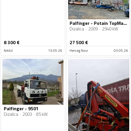
Palfinger - Potain TopMatic 325B
Dizalica
2009
2940 kW
8 300
€
27 500
€
Nikšić
13.05.26
Herceg Novi
03.05.26
Palfinger - 9501
Dizalica
2003
85 kW