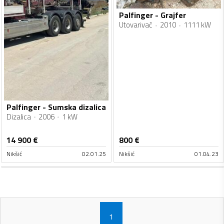
Palfinger - Grajfer
Utovarivač
2010
1111 kW
Palfinger - Sumska dizalica
Dizalica
2006
1 kW
14 900
€
800
€
Nikšić
02.01.25
Nikšić
01.04.23
1