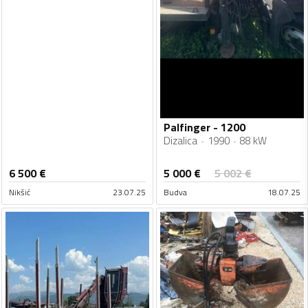
Palfinger - 1200
Dizalica
1990
88 kW
5 000
€
6 500
€
5 002
€
Nikšić
23.07.25
Budva
18.07.25