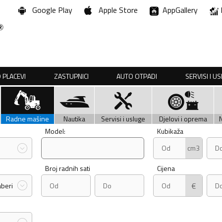
Google Play
Apple Store
AppGallery
 PLACEVI
ZASTUPNICI
AUTO OTPADI
SERVISI I U
Radne mašine
Nautika
Servisi i usluge
Djelovi i oprema
Model:
Kubikaža
cm3
Broj radnih sati
Cijena
€
aberi