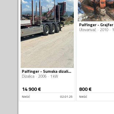
Palfinger - Grajfer
Utovarivač
2010
1
Palfinger - Sumska dizalica
Dizalica
2006
1 kW
14 900
€
800
€
Nikšić
02.01.25
Nikšić