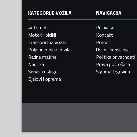
KATEGORIJE VOZILA
NAVIGACIJA
Automobili
Prijavi se
Motori i bicikli
Kontakt
Transportna vozila
Pomoć
Poljoprivredna vozila
Uslovi korišćenja
Radne mašine
Politika privatnosti
Nautika
Prava potrošača
Servis i usluge
Sigurna trgovina
Djelovi i oprema