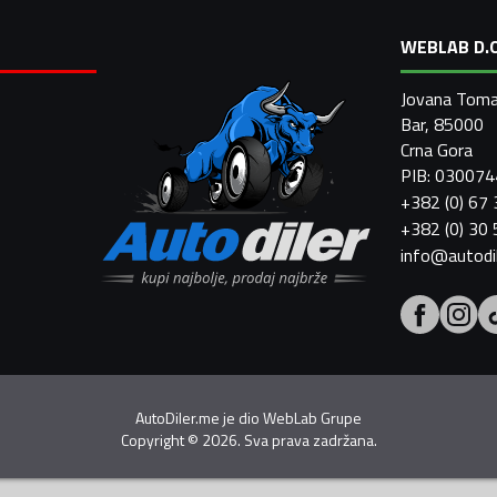
WEBLAB D.O
Jovana Toma
Bar, 85000
Crna Gora
PIB: 03007
+382 (0) 67
+382 (0) 30
info@autodi
AutoDiler.me je dio
WebLab Grupe
Copyright
©
2026. Sva prava zadržana.