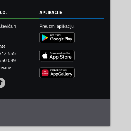
.O.
APLIKACIJE
ševića 1,
Preuzmi aplikaciju
:
448
 312 555
 550 099
ler.me