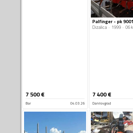
Palfinger - pk 900
Dizalica
1999
06 
7 500
€
7 400
€
Bar
04.03.26
Danilovgrad