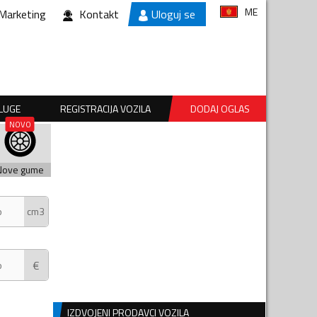
ME
Marketing
Kontakt
Uloguj se
SLUGE
REGISTRACIJA VOZILA
DODAJ OGLAS
Nove gume
cm3
€
IZDVOJENI PRODAVCI VOZILA