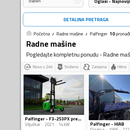
Izaberi
Oglasi - Najnoviji
DETALJNA PRETRAGA
Početna
Radne mašine
Palfinger
10
pronađ
Radne mašine
Pogledajte kompletnu ponudu - Radne maš
Novo u 24h
Sniženo
Zamjena
Hitno
Palfinger - F3-253PX prenosni viljuškar / IMP-4321
Palfinger - HIAB
Viljuškar
2021
14 kW
Dizalica
1995
222