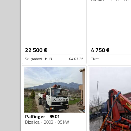
22 500
€
4 750
€
Svi gradovi - HUN
04.07.26
Tivat
Palfinger - 9501
Dizalica
2003
85 kW