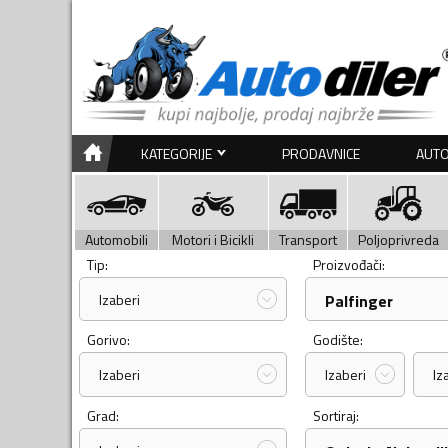
KATEGORIJE
PRODAVNICE
AUTO
Automobili
Motori i Bicikli
Transport
Poljoprivreda
Tip:
Proizvođači:
Izaberi
Palfinger
Gorivo:
Godište:
Izaberi
Izaberi
Iz
Grad:
Sortiraj: