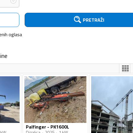
PRETRAŽI
enih
oglasa
ine
Palfinger - PK1600L
 kW
Dizalica
2025
1 kW