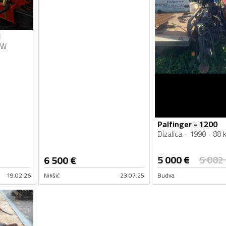
1
kW
Palfinger - 1200
Dizalica
1990
88 
5 000
€
5 002
6 500
€
19.02.26
Nikšić
23.07.25
Budva