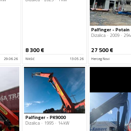
Dizalica
2009
294
8 300
€
27 500
€
29.06.26
Nikšić
13.05.26
Herceg Novi
Palfinger - PK9000
Dizalica
1995
14 kW