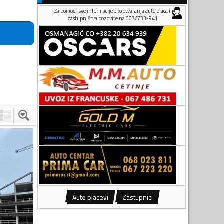
Za pomoć i sve informacije oko otvaranja auto placa i
zastupništva pozovite na 067/733-941
Auto placevi
Zastupnici