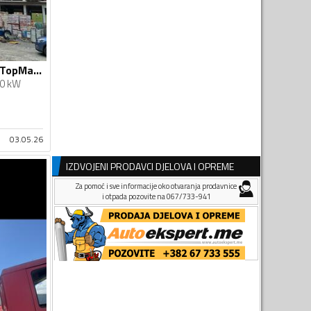
Palfinger - Potain TopMatic 325B
0 kW
03.05.26
IZDVOJENI PRODAVCI DJELOVA I OPREME
Za pomoć i sve informacije oko otvaranja prodavnice
i otpada pozovite na 067/733-941