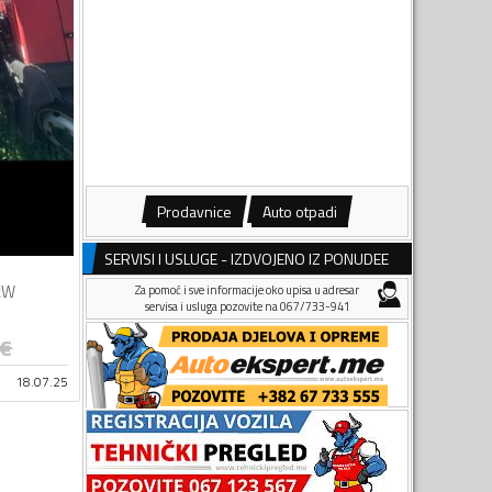
Prodavnice
Auto otpadi
SERVISI I USLUGE - IZDVOJENO IZ PONUDEE
kW
Za pomoć i sve informacije oko upisa u adresar
servisa i usluga pozovite na 067/733-941
€
18.07.25