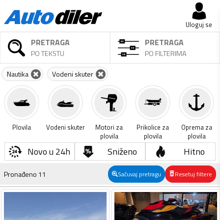
Uloguj se
PRETRAGA
PRETRAGA
PO TEKSTU
PO FILTERIMA
Nautika
Vodeni skuter
Plovila
Vodeni skuter
Motori za
Prikolice za
Oprema za
plovila
plovila
plovila
Novo u 24h
Sniženo
Hitno
Pronađeno
11
Sačuvaj pretragu
Resetuj filtere