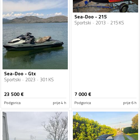
Sea-Doo - 215
Sportski
2013
215 KS
Sea-Doo - Gtx
Sportski
2023
301 KS
23 500
€
7 000
€
Podgorica
prije 4 h
Podgorica
prije 6 h