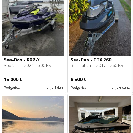
Sea-Doo - RXP-X
Sea-Doo - GTX 260
Sportski
2021
300 KS
Rekreativni
2017
260 KS
15 000
€
8 500
€
Podgorica
prije 1 dan
Podgorica
prije 4 dana