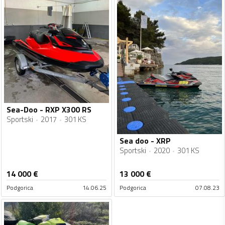
Sea-Doo - RXP X300 RS
Sportski
2017
301 KS
Sea doo - XRP
Sportski
2020
301 KS
14 000
€
13 000
€
Podgorica
14.06.25
Podgorica
07.08.23