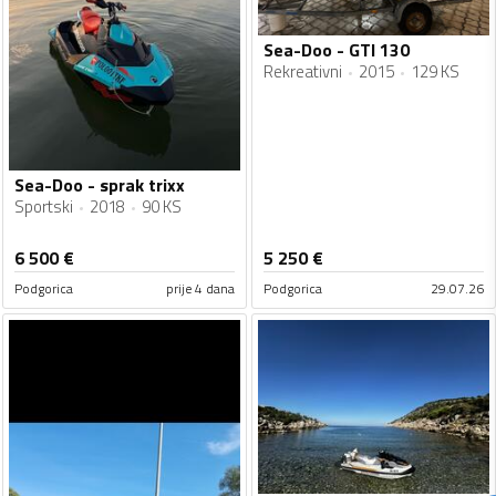
Sea-Doo - GTI 130
Rekreativni
2015
129 KS
Sea-Doo - sprak trixx
Sportski
2018
90 KS
6 500
€
5 250
€
Podgorica
prije 4 dana
Podgorica
29.07.26