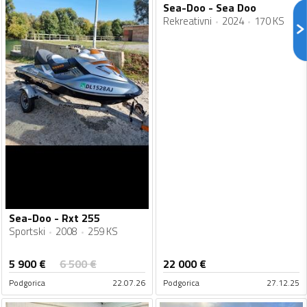
Sea-Doo - Sea Doo
Rekreativni
2024
170 KS
Sea-Doo - Rxt 255
Sportski
2008
259 KS
5 900
€
6 500
€
22 000
€
Podgorica
22.07.26
Podgorica
27.12.25