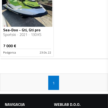
Sea-Doo - Gti, Gti pro
Sportski
2021
130 KS
7 000
€
Podgorica
23.04.22
1
NAVIGACIJA
WEBLAB D.O.O.