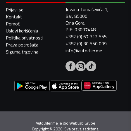
Jovana Tomaševića 1,
Prijavi se
Bar, 85000
Kontakt
Crna Gora
Pomoć
PIB: 03007448
Uslovi korišćenja
+382 (0) 67 312 555
Politika privatnosti
+382 (0) 30 550 099
Prava potrošača
info@autodiler.me
Sigurna trgovina
AutoDiler.me je dio
WebLab Grupe
Copyright
©
2026. Sva prava zadržana.