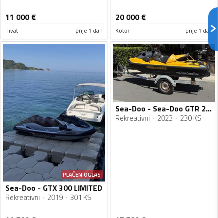
11 000
€
20 000
€
Tivat
prije 1 dan
Kotor
prije 1 dan
Sea-Doo - Sea-Doo GTR 230
Rekreativni
2023
230 KS
PLAĆEN OGLAS
Sea-Doo - GTX 300 LIMITED
Rekreativni
2019
301 KS