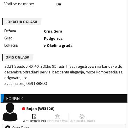
Vodi se na mene
:
Da
LOKACIJA OGLASA
Država
Crna Gora
Grad
Podgorica
Lokacija
> Okolina grada
OPIS OGLASA
2021 Seadoo RXP-X 300ks 95 radnih sati registrovan na kandske do
decembra odradjeni servisi bez centa ulaganja, moze kompezacija za
odgovarajuce.
Zvati na broj 069188800
KORISNIK
Bojan
(
WI3128
)
verifikovan telefon
verifikovan email
verifikovana lokacija
Crna Gora