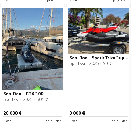
Sea-Doo - Spark Trixx 3up 90 HP
Sportski
2025
90 KS
Sea-Doo - GTX 300
Sportski
2025
301 KS
20 000
€
9 000
€
Tivat
prije 1 dan
Tivat
prije 1 dan