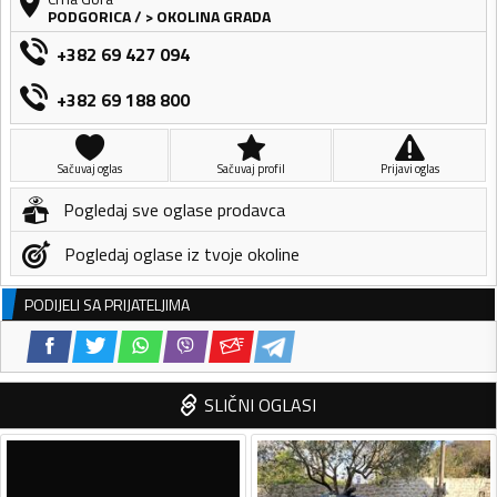
PODGORICA
/
> OKOLINA GRADA
+382 69 427 094
+382 69 188 800
Sačuvaj oglas
Sačuvaj profil
Prijavi oglas
Pogledaj sve oglase prodavca
Pogledaj oglase iz tvoje okoline
PODIJELI SA PRIJATELJIMA
SLIČNI OGLASI