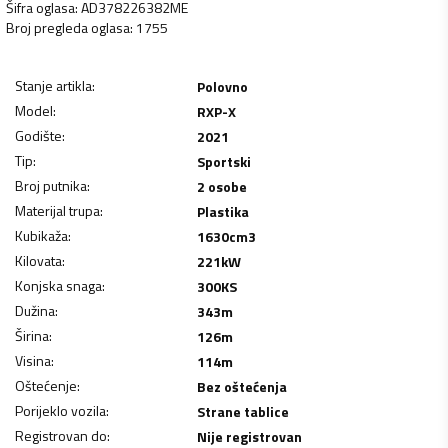
Šifra oglasa
:
AD378226382ME
Broj pregleda oglasa
:
1755
Stanje artikla
:
Polovno
Model
:
RXP-X
Godište
:
2021
Tip
:
Sportski
Broj putnika
:
2 osobe
Materijal trupa
:
Plastika
Kubikaža
:
1630
cm3
Kilovata
:
221
kW
Konjska snaga
:
300
KS
Dužina
:
343
m
Širina
:
126
m
Visina
:
114
m
Oštećenje
:
Bez oštećenja
Porijeklo vozila
:
Strane tablice
Registrovan do
:
Nije registrovan