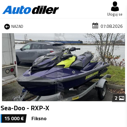
Uloguj se
07.08.2026
NAZAD
1 od 2
2
Sea-Doo - RXP-X
15 000
€
Fiksno