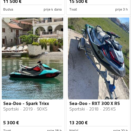
11 500
€
15 500
€
Budva
prije 4 dana
Tivat
prije 3 h
Sea-Doo - Spark Trixx
Sea-Doo - RXT 300 X RS
Sportski
2019
90 KS
Sportski
2018
295 KS
5 300
€
13 200
€
Tivat
prije 18 h
Nikšić
prije 20 h