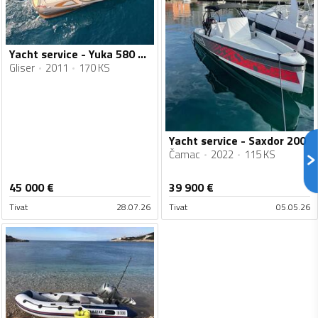
Yacht service - Yuka 580 Speedster
Gliser
2011
170 KS
Yacht service - Saxdor 200
Čamac
2022
115 KS
45 000
€
39 900
€
Tivat
28.07.26
Tivat
05.05.26