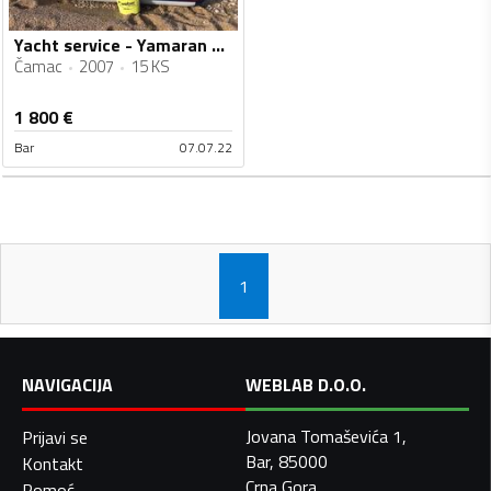
Yacht service - Yamaran 330 s / Honda 15 f
Čamac
2007
15 KS
1 800
€
Bar
07.07.22
1
NAVIGACIJA
WEBLAB D.O.O.
Jovana Tomaševića 1,
Prijavi se
Bar, 85000
Kontakt
Crna Gora
Pomoć