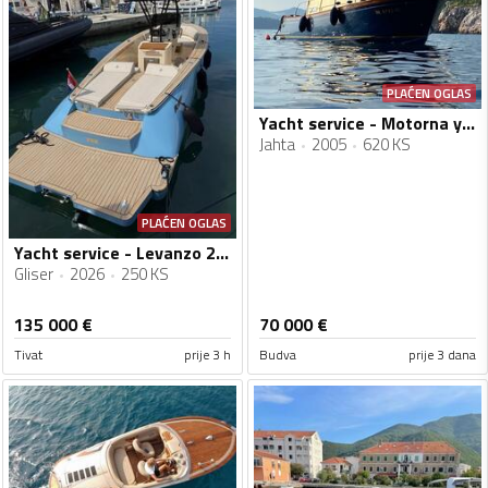
PLAĆEN OGLAS
Yacht service - Motorna yahta Marco Polo 12
Jahta
2005
620 KS
PLAĆEN OGLAS
Yacht service - Levanzo 28 inboard - Lilybaeum yacht
Gliser
2026
250 KS
135 000
€
70 000
€
Tivat
prije 3 h
Budva
prije 3 dana