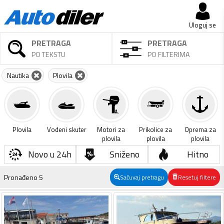
Uloguj se
PRETRAGA
PRETRAGA
PO TEKSTU
PO FILTERIMA
Nautika
Plovila
Plovila
Vodeni skuter
Motori za
Prikolice za
Oprema za
plovila
plovila
plovila
Novo u 24h
Sniženo
Hitno
Pronađeno
5
Sačuvaj pretragu
Resetuj filtere