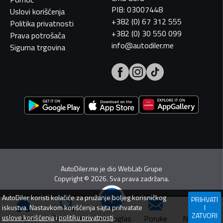
PIB: 03007448
Uslovi korišćenja
+382 (0) 67 312 555
Politika privatnosti
+382 (0) 30 550 099
Prava potrošača
info@autodiler.me
Sigurna trgovina
AutoDiler.me je dio
WebLab Grupe
Copyright
©
2026. Sva prava zadržana.
AutoDiler
koristi kolačiće za pružanje boljeg korisničkog
PRIHVATI
iskustva. Nastavkom korišćenja sajta prihvatate
I
ZATVORI
Pretraga
uslove korišćenja
i
politiku privatnosti
.
Dodaj oglas
Svi oglasi
Poruke
Navigacija