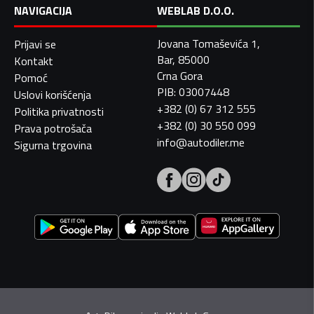
NAVIGACIJA
WEBLAB D.O.O.
Jovana Tomaševića 1,
Prijavi se
Bar, 85000
Kontakt
Crna Gora
Pomoć
PIB: 03007448
Uslovi korišćenja
+382 (0) 67 312 555
Politika privatnosti
+382 (0) 30 550 099
Prava potrošača
info@autodiler.me
Sigurna trgovina