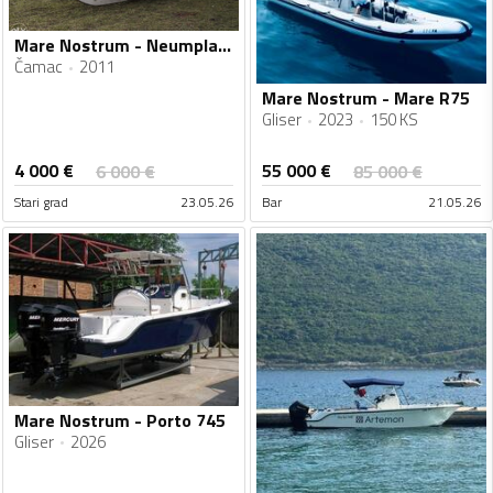
Mare Nostrum - Neumplast 9m
Čamac
2011
Mare Nostrum - Mare R75
Gliser
2023
150 KS
4 000
€
55 000
€
6 000
€
85 000
€
Stari grad
23.05.26
Bar
21.05.26
Mare Nostrum - Porto 745
Gliser
2026