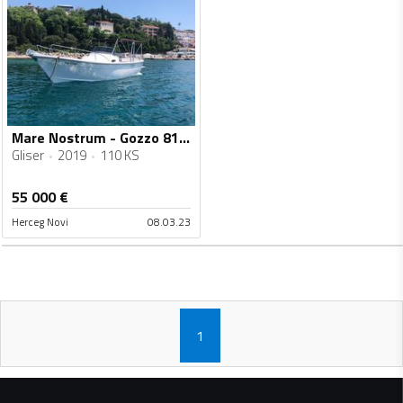
Mare Nostrum - Gozzo 810 open
Gliser
2019
110 KS
55 000
€
Herceg Novi
08.03.23
1