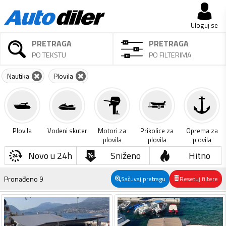
Uloguj se
PRETRAGA
PRETRAGA
PO TEKSTU
PO FILTERIMA
Nautika
Plovila
Plovila
Vodeni skuter
Motori za
Prikolice za
Oprema za
plovila
plovila
plovila
Novo u 24h
Sniženo
Hitno
Pronađeno
9
Sačuvaj pretragu
Resetuj filtere