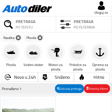
Uloguj se
PRETRAGA
PRETRAGA
PO TEKSTU
PO FILTERIMA
Nautika
Plovila
Plovila
Vodeni skuter
Motori za
Prikolice za
Oprema za
plovila
plovila
plovila
Novo u 24h
Sniženo
Hitno
Pronađeno
1
Sačuvaj pretragu
Resetuj filtere