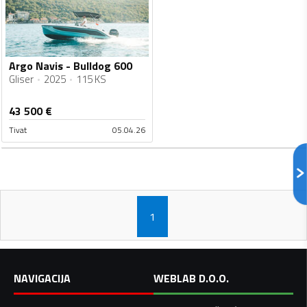
Argo Navis - Bulldog 600
Gliser
2025
115 KS
43 500
€
Tivat
05.04.26
1
NAVIGACIJA
WEBLAB D.O.O.