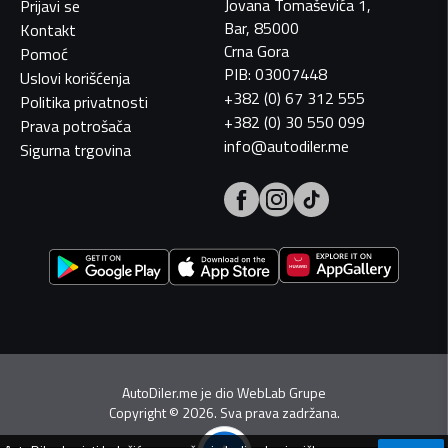
Jovana Tomaševića 1,
Prijavi se
Bar, 85000
Kontakt
Crna Gora
Pomoć
PIB: 03007448
Uslovi korišćenja
+382 (0) 67 312 555
Politika privatnosti
+382 (0) 30 550 099
Prava potrošača
info@autodiler.me
Sigurna trgovina
AutoDiler.me je dio
WebLab Grupe
Copyright
©
2026. Sva prava zadržana.