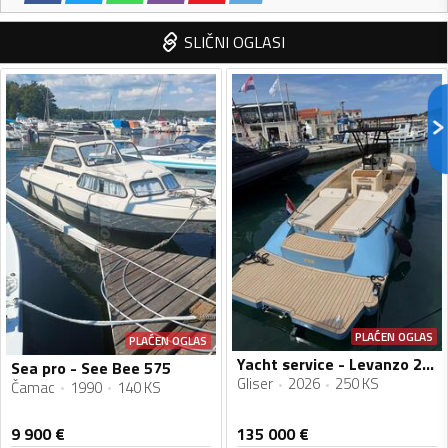
SLIČNI OGLASI
PLAĆEN OGLAS
PLAĆEN OGLAS
Yacht service - Levanzo 28 inboard - Lilybaeum yacht
Sea pro - See Bee 575
Gliser
2026
250 KS
Čamac
1990
140 KS
9 900
€
135 000
€