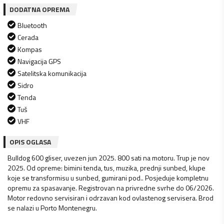
DODATNA OPREMA
Bluetooth
Cerada
Kompas
Navigacija GPS
Satelitska komunikacija
Sidro
Tenda
Tuš
VHF
OPIS OGLASA
Bulldog 600 gliser, uvezen jun 2025. 800 sati na motoru. Trup je nov
2025. Od opreme: bimini tenda, tus, muzika, prednji sunbed, klupe
koje se transformisu u sunbed, gumirani pod.. Posjeduje kompletnu
opremu za spasavanje. Registrovan na privredne svrhe do 06/2026.
Motor redovno servisiran i odrzavan kod ovlastenog servisera. Brod
se nalazi u Porto Montenegru.