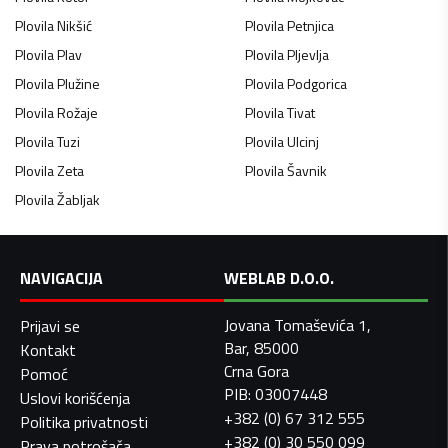
Plovila
Nikšić
Plovila
Petnjica
Plovila
Plav
Plovila
Pljevlja
Plovila
Plužine
Plovila
Podgorica
Plovila
Rožaje
Plovila
Tivat
Plovila
Tuzi
Plovila
Ulcinj
Plovila
Zeta
Plovila
Šavnik
Plovila
Žabljak
NAVIGACIJA
WEBLAB D.O.O.
Jovana Tomaševića 1,
Prijavi se
Bar, 85000
Kontakt
Crna Gora
Pomoć
PIB: 03007448
Uslovi korišćenja
+382 (0) 67 312 555
Politika privatnosti
+382 (0) 30 550 099
Prava potrošača