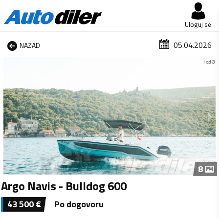
Uloguj se
05.04.2026
NAZAD
1 od 8
8
Argo Navis - Bulldog 600
43 500
€
Po dogovoru