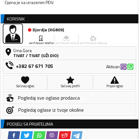
Cijena je sa izrazenim PDV.
KORISNIK
Djordje
(
HG809
)
verifikovan telefon
verifikovan email
verifikovana lokacija
Crna Gora
TIVAT
/
TIVAT (UŽI DIO)
+382 67 671 705
Aktivan
Sačuvaj oglas
Sačuvaj profil
Prijavi oglas
Pogledaj sve oglase prodavca
Pogledaj oglase iz tvoje okoline
PODIJELI SA PRIJATELJIMA