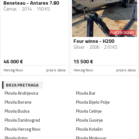
Beneteau - Antares 7.80
Čamac
2014
150 KS
PLAĆEN OGLAS
Four winns - H200
Gliser
2006
270 KS
46 000
€
15 500
€
Herceg Novi
prije 4 dana
Herceg Novi
prije 4 dana
BRZA PRETRAGA
Plovila
Andrijevica
Plovila
Bar
Plovila
Berane
Plovila
Bijelo Polje
Plovila
Budva
Plovila
Cetinje
Plovila
Danilovgrad
Plovila
Gusinje
Plovila
Herceg Novi
Plovila
Kolašin
Plovila
Kotor
Plovila
Mojkovac