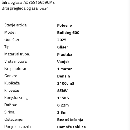
Šifra oglasa
:
AD368166590ME
Broj pregleda oglasa
:
6824
Stanje artikla
:
Polovno
Model
:
Bulldog 600
Godište
:
2025
Tip
:
Gliser
Materijal trupa
:
Plastika
Vrsta motora
:
Vanjski
Broj motora
:
1 motor
Gorivo
:
Benzin
Kubikaža
:
2100
cm3
Kilovata
:
85
kW
Konjska snaga
:
115
KS
Dužina
:
6.22
m
Širina
:
2.3
m
Oštećenje
:
Bez oštećenja
Porijeklo vozila
:
Domaće tablice