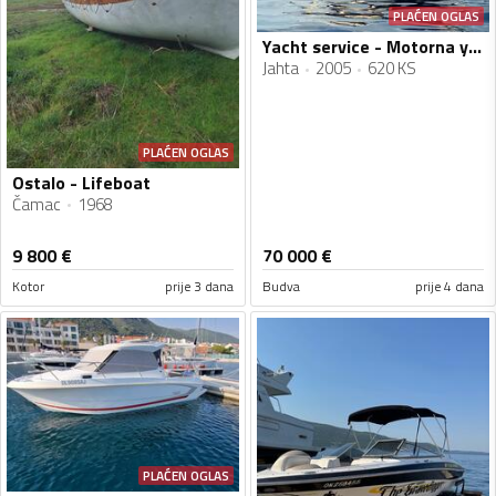
PLAĆEN OGLAS
Yacht service - Motorna yahta Marco Polo 12
Jahta
2005
620 KS
PLAĆEN OGLAS
Ostalo - Lifeboat
Čamac
1968
9 800
€
70 000
€
Kotor
prije 3 dana
Budva
prije 4 dana
PLAĆEN OGLAS