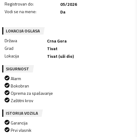
Registrovan do
:
05/2026
Vodi se na mene
:
Da
LOKACIJA OGLASA
Država
Crna Gora
Grad
Tivat
Lokacija
Tivat (uži dio)
SIGURNOST
Alarm
Bokobran
Oprema za spašavanje
Zaštitni krov
ISTORIJA VOZILA
Garancija
Prvi vlasnik