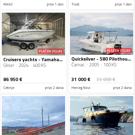
Nikšić
prije 1 dan
Tivat
prije 1 dan
PLAĆEN OGLAS
PLAĆEN OGLAS
Quicksilver - 580 Pilothouse
Cruisers yachts - Yamaha 222 S
Čamac
2005
100 KS
Gliser
2024
400 KS
31 000
€
86 950
€
33 000
€
Cetinje
prije 2 dana
Herceg Novi
prije 2 dana