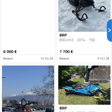
BRP
800 cm3
2014
150
6 000
€
7 700
€
Berane
01.02.26
Berane
31.01.26
BRP