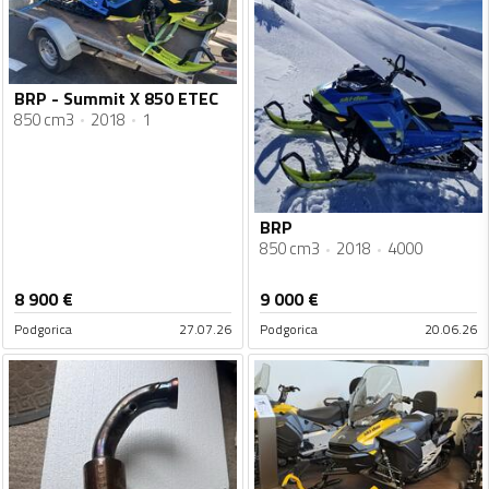
BRP - Summit X 850 ETEC
850 cm3
2018
1
BRP
850 cm3
2018
4000
8 900
€
9 000
€
Podgorica
27.07.26
Podgorica
20.06.26