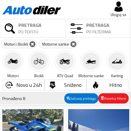
Uloguj se
PRETRAGA
PRETRAGA
PO TEKSTU
PO FILTERIMA
Motori i Bicikli
Motorne sanke
Motori
Bicikli
ATV Quad
Motorne sanke
Karting
Novo u 24h
Sniženo
Hitno
Pronađeno
8
Sačuvaj pretragu
Resetuj filtere