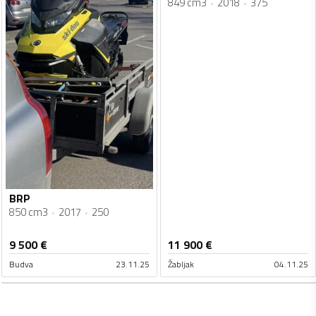
849 cm3
2018
375
BRP
850 cm3
2017
250
9 500
€
11 900
€
Budva
23.11.25
Žabljak
04.11.25