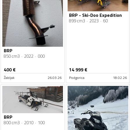
BRP - Ski-Doo Expedition
899 cm3
2023
60
BRP
850 cm3
2022
000
400
€
14 999
€
Žabljak
26.03.26
Podgorica
18.02.26
BRP
800 cm3
2010
100