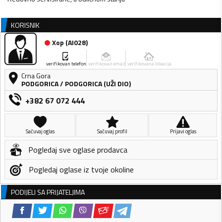
KORISNIK
Xop
(
AI028
)
verifikovan telefon
verifikovan email
verifikovana lokacija
Crna Gora
PODGORICA
/
PODGORICA (UŽI DIO)
+382 67 072 444
Sačuvaj oglas
Sačuvaj profil
Prijavi oglas
Pogledaj sve oglase prodavca
Pogledaj oglase iz tvoje okoline
PODIJELI SA PRIJATELJIMA