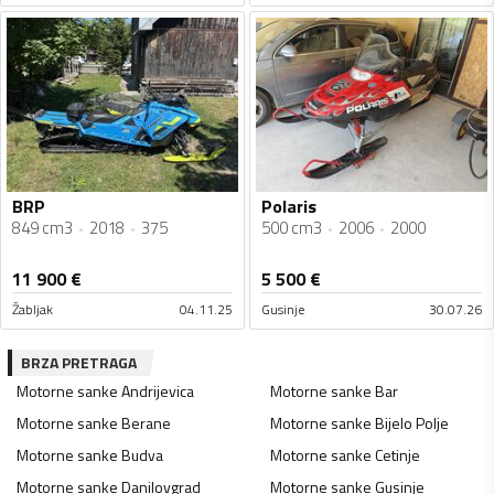
BRP
Polaris
849 cm3
2018
375
500 cm3
2006
2000
11 900
€
5 500
€
Žabljak
04.11.25
Gusinje
30.07.26
BRZA PRETRAGA
Motorne sanke
Andrijevica
Motorne sanke
Bar
Motorne sanke
Berane
Motorne sanke
Bijelo Polje
Motorne sanke
Budva
Motorne sanke
Cetinje
Motorne sanke
Danilovgrad
Motorne sanke
Gusinje