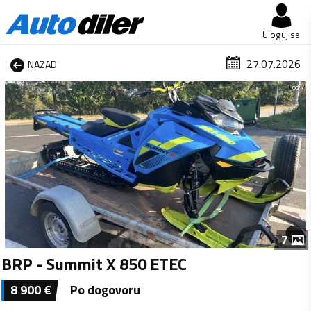
Uloguj se
27.07.2026
NAZAD
1 od 7
7
BRP - Summit X 850 ETEC
8 900
€
Po dogovoru