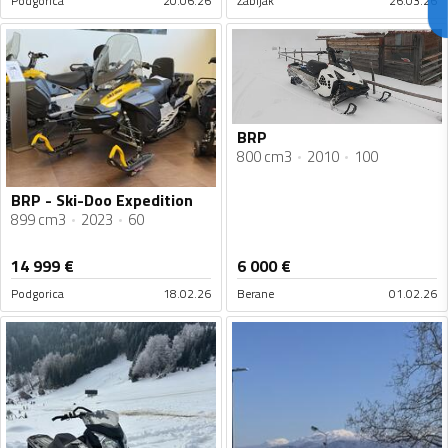
Podgorica
20.06.26
Žabljak
26.03.26
BRP
800 cm3
2010
100
BRP - Ski-Doo Expedition
899 cm3
2023
60
14 999
€
6 000
€
Podgorica
18.02.26
Berane
01.02.26