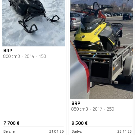
BRP
800 cm3
2014
150
BRP
850 cm3
2017
250
7 700
€
9 500
€
Berane
31.01.26
Budva
23.11.25