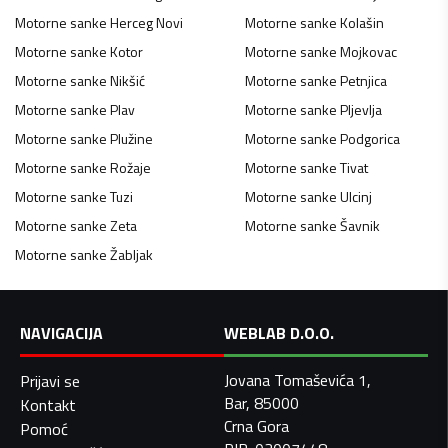
Motorne sanke
Herceg Novi
Motorne sanke
Kolašin
Motorne sanke
Kotor
Motorne sanke
Mojkovac
Motorne sanke
Nikšić
Motorne sanke
Petnjica
Motorne sanke
Plav
Motorne sanke
Pljevlja
Motorne sanke
Plužine
Motorne sanke
Podgorica
Motorne sanke
Rožaje
Motorne sanke
Tivat
Motorne sanke
Tuzi
Motorne sanke
Ulcinj
Motorne sanke
Zeta
Motorne sanke
Šavnik
Motorne sanke
Žabljak
NAVIGACIJA
WEBLAB D.O.O.
Jovana Tomaševića 1,
Prijavi se
Bar, 85000
Kontakt
Crna Gora
Pomoć