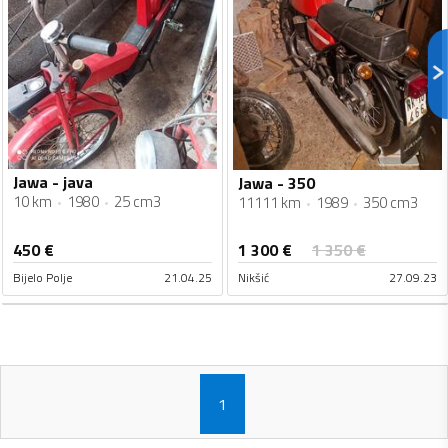
Jawa - java
Jawa - 350
10 km
1980
25 cm3
11111 km
1989
350 cm3
1 300
€
450
€
1 350
€
Bijelo Polje
21.04.25
Nikšić
27.09.23
1