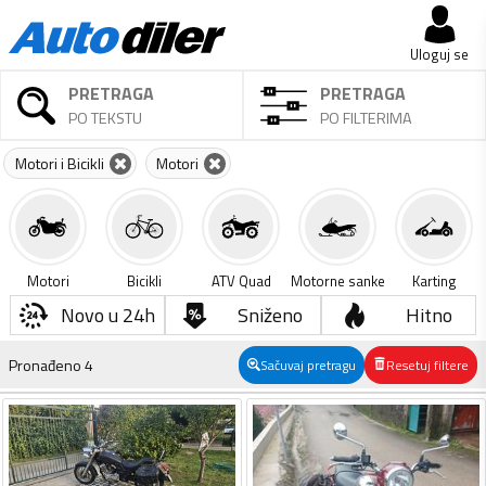
Uloguj se
PRETRAGA
PRETRAGA
PO TEKSTU
PO FILTERIMA
Motori i Bicikli
Motori
Motori
Bicikli
ATV Quad
Motorne sanke
Karting
Novo u 24h
Sniženo
Hitno
Pronađeno
4
Sačuvaj pretragu
Resetuj filtere