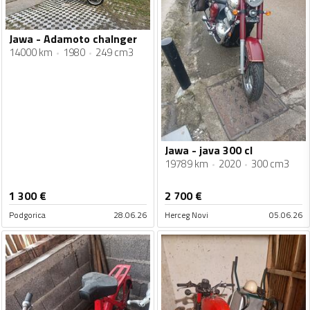
Jawa - Adamoto chalnger
14000 km
1980
249 cm3
Jawa - java 300 cl
19789 km
2020
300 cm3
1 300
€
2 700
€
Podgorica
28.06.26
Herceg Novi
05.06.26