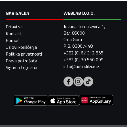
NAVIGACIJA
WEBLAB D.O.O.
Jovana Tomaševića 1,
Prijavi se
Bar, 85000
Kontakt
Crna Gora
Pomoć
PIB: 03007448
Uslovi korišćenja
+382 (0) 67 312 555
Politika privatnosti
+382 (0) 30 550 099
Prava potrošača
info@autodiler.me
Sigurna trgovina