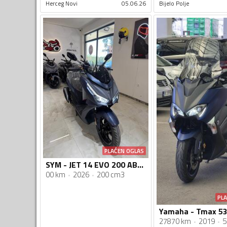
Herceg Novi
05.06.26
Bijelo Polje
PLAĆEN OGLAS
SYM - JET 14 EVO 200 ABS 2026
00 km
2026
200 cm3
PL
Yamaha - Tmax 53
27870 km
2019
5