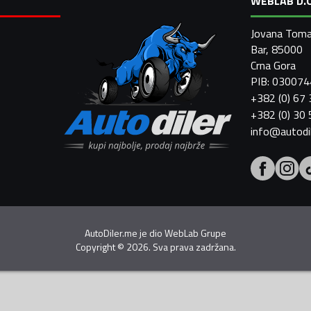
WEBLAB D.O
Jovana Toma
Bar, 85000
Crna Gora
PIB: 03007
+382 (0) 67
+382 (0) 30
info@autodi
AutoDiler.me je dio
WebLab Grupe
Copyright
©
2026. Sva prava zadržana.