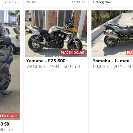
21.04.25
Nikšić
27.09.23
Herceg Novi
PLAĆEN OGLAS
PLA
Yamaha - FZS 600
Yamaha - t- max
79000 km
1998
600 cm3
6000 km
2025
56
AĆEN OGLAS
0 SX
30 cm3