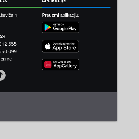
.O.
APLIKACIJE
ševića 1,
Preuzmi aplikaciju
:
448
 312 555
 550 099
ler.me