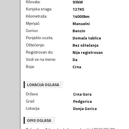
Kilovata
:
93
kW
Konjska snaga
:
127
KS
Kilometraža
:
14000
km
Mjenjač
:
Manuelni
Gorivo
:
Benzin
Porijeklo vozila
:
Domaće tablice
Oštećenje
:
Bez oštećenja
Registrovan do
:
Nije registrovan
Vodi se na mene
:
Da
Boja
:
Crna
LOKACIJA OGLASA
Država
Crna Gora
Grad
Podgorica
Lokacija
Donja Gorica
OPIS OGLASA