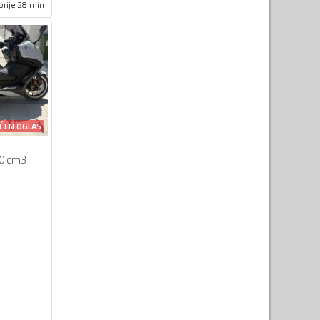
prije 28 min
ĆEN OGLAS
0 cm3