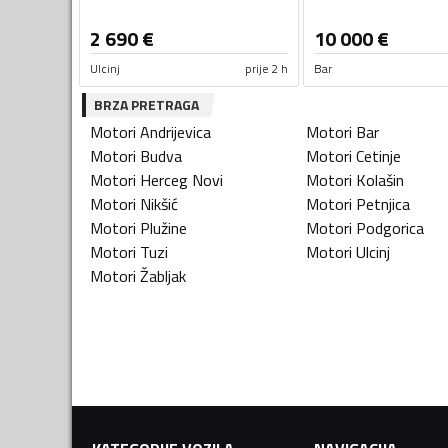
2 690
€
10 000
€
Ulcinj
prije 2 h
Bar
BRZA PRETRAGA
Motori
Andrijevica
Motori
Bar
Motori
Budva
Motori
Cetinje
Motori
Herceg Novi
Motori
Kolašin
Motori
Nikšić
Motori
Petnjica
Motori
Plužine
Motori
Podgorica
Motori
Tuzi
Motori
Ulcinj
Motori
Žabljak