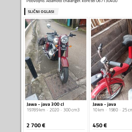
Pobvoljno. Adamoto chalanger. kont tel 067130400
SLIČNI OGLASI
Jawa - java
Jawa - java 300 cl
10 km
1980
25 c
19789 km
2020
300 cm3
2 700
€
450
€