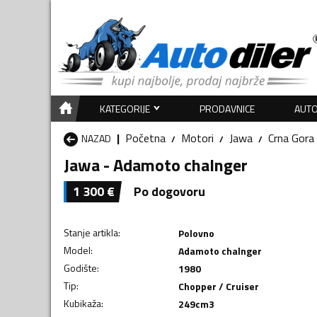
KATEGORIJE
PRODAVNICE
AUTO
Početna
Motori
Jawa
Crna Gora
NAZAD
Jawa - Adamoto chalnger
1 300
€
Po dogovoru
Stanje artikla
:
Polovno
Model
:
Adamoto chalnger
Godište
:
1980
Tip
:
Chopper / Cruiser
Kubikaža
:
249
cm3