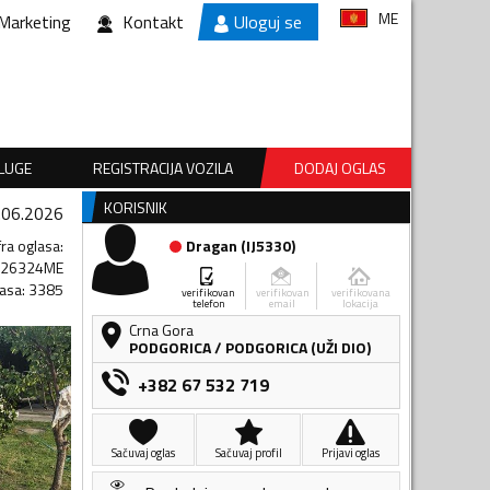
ME
Marketing
Kontakt
Uloguj se
SLUGE
REGISTRACIJA VOZILA
DODAJ OGLAS
KORISNIK
.06.2026
fra oglasa
:
Dragan
(
IJ5330
)
726324ME
lasa
:
3385
verifikovan
verifikovan
verifikovana
telefon
email
lokacija
Crna Gora
PODGORICA
/
PODGORICA (UŽI DIO)
+382 67 532 719
Sačuvaj oglas
Sačuvaj profil
Prijavi oglas