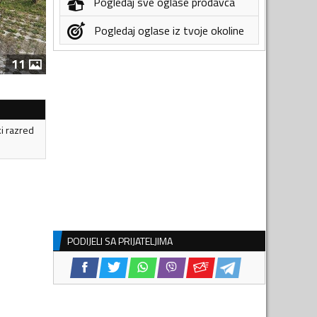
Pogledaj sve oglase prodavca
Pogledaj oglase iz tvoje okoline
11
ki razred
PODIJELI SA PRIJATELJIMA