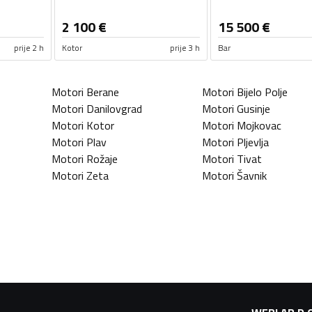
2 100
€
15 500
€
prije 2 h
Kotor
prije 3 h
Bar
Motori
Berane
Motori
Bijelo Polje
Motori
Danilovgrad
Motori
Gusinje
Motori
Kotor
Motori
Mojkovac
Motori
Plav
Motori
Pljevlja
Motori
Rožaje
Motori
Tivat
Motori
Zeta
Motori
Šavnik