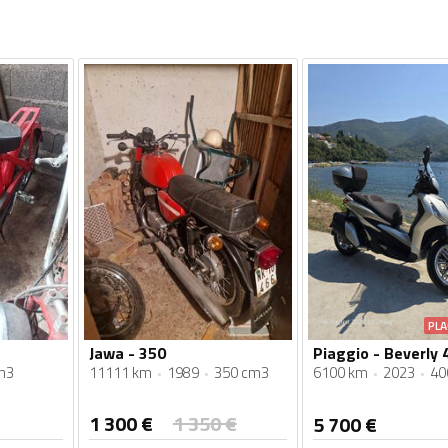
PLA
Jawa - 350
Piaggio - Beverly 
m3
11111 km
1989
350 cm3
6100 km
2023
40
1 300
€
1 350
€
5 700
€