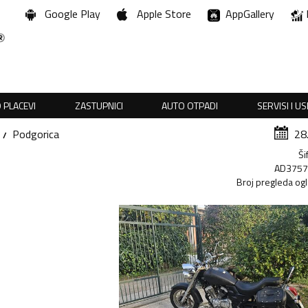
Google Play
Apple Store
AppGallery
 PLACEVI
ZASTUPNICI
AUTO OTPADI
SERVISI I U
Podgorica
28
Ši
AD375
Broj pregleda og