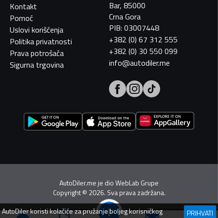
Bar, 85000
Kontakt
Crna Gora
Pomoć
PIB: 03007448
Uslovi korišćenja
+382 (0) 67 312 555
Politika privatnosti
+382 (0) 30 550 099
Prava potrošača
info@autodiler.me
Sigurna trgovina
AutoDiler.me je dio
WebLab Grupe
Copyright
©
2026. Sva prava zadržana.
AutoDiler
koristi kolačiće za pružanje boljeg korisničkog
PRIHVATI