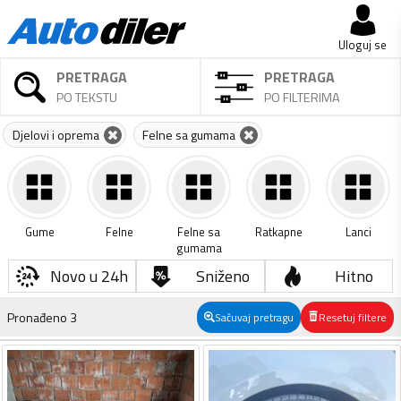
Uloguj se
PRETRAGA
PRETRAGA
PO TEKSTU
PO FILTERIMA
Djelovi i oprema
Felne sa gumama
Gume
Felne
Felne sa
Ratkapne
Lanci
gumama
Novo u 24h
Sniženo
Hitno
Pronađeno
3
Sačuvaj pretragu
Resetuj filtere