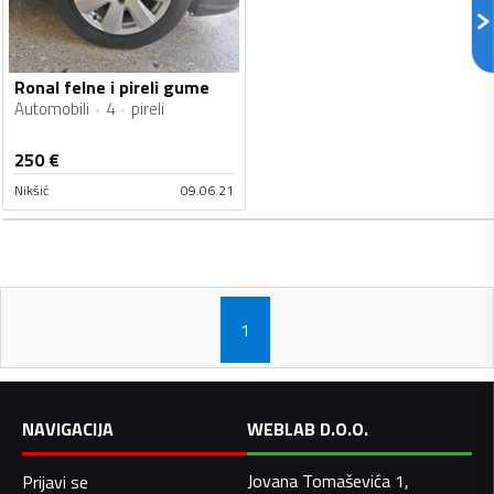
Ronal felne i pireli gume
Automobili
4
pireli
250
€
Nikšić
09.06.21
1
NAVIGACIJA
WEBLAB D.O.O.
Jovana Tomaševića 1,
Prijavi se