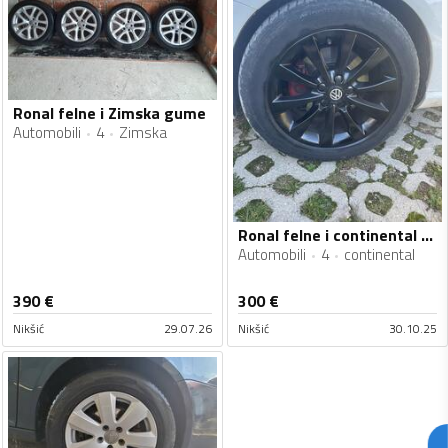
Ronal felne i Zimska gume
Automobili
4
Zimska
Ronal felne i continental gume
Automobili
4
continental
390
€
300
€
Nikšić
29.07.26
Nikšić
30.10.25