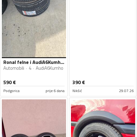
Ronal felne i AudiA6Kumho gume
Automobili
4
AudiA6Kumho
590
€
390
€
Podgorica
prije 6 dana
Nikšić
29.07.26