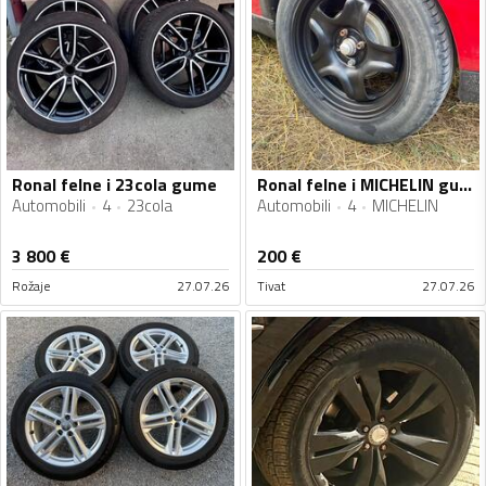
Ronal felne i 23cola gume
Ronal felne i MICHELIN gume
Automobili
4
23cola
Automobili
4
MICHELIN
3 800
€
200
€
Rožaje
27.07.26
Tivat
27.07.26