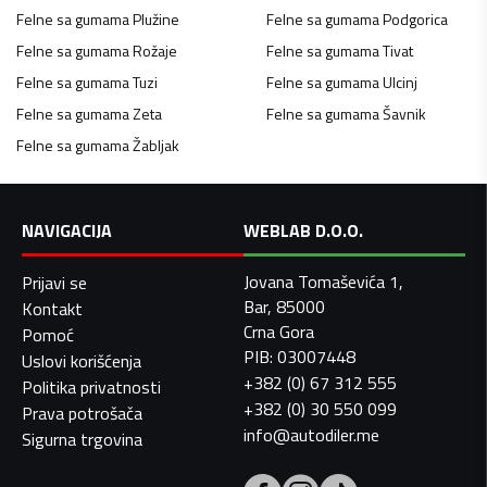
Felne sa gumama
Plužine
Felne sa gumama
Podgorica
Felne sa gumama
Rožaje
Felne sa gumama
Tivat
Felne sa gumama
Tuzi
Felne sa gumama
Ulcinj
Felne sa gumama
Zeta
Felne sa gumama
Šavnik
Felne sa gumama
Žabljak
NAVIGACIJA
WEBLAB D.O.O.
Jovana Tomaševića 1,
Prijavi se
Bar, 85000
Kontakt
Crna Gora
Pomoć
PIB: 03007448
Uslovi korišćenja
+382 (0) 67 312 555
Politika privatnosti
+382 (0) 30 550 099
Prava potrošača
info@autodiler.me
Sigurna trgovina