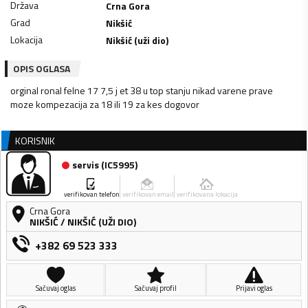
Država
Crna Gora
Grad
Nikšić
Lokacija
Nikšić (uži dio)
OPIS OGLASA
orginal ronal felne 17 7,5 j et 38 u top stanju nikad varene prave
moze kompezacija za 18 ili 19 za kes dogovor
KORISNIK
servis
(
IC5995
)
verifikovan telefon
verifikovan email
verifikovana lokacija
Crna Gora
NIKŠIĆ
/
NIKŠIĆ (UŽI DIO)
+382 69 523 333
Sačuvaj oglas
Sačuvaj profil
Prijavi oglas