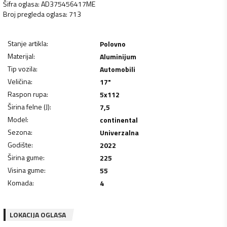
Šifra oglasa
:
AD375456417ME
Broj pregleda oglasa
:
713
Stanje artikla
:
Polovno
Materijal
:
Aluminijum
Tip vozila
:
Automobili
Veličina
:
17"
Raspon rupa
:
5x112
Širina felne (J)
:
7,5
Model
:
continental
Sezona
:
Univerzalna
Godište
:
2022
Širina gume
:
225
Visina gume
:
55
Komada
:
4
LOKACIJA OGLASA