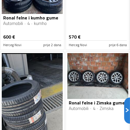
Ronal felne i kumho gume
Automobili
4
kumho
600
€
570
€
Herceg Novi
prije 2 dana
Herceg Novi
prije 6 dana
Ronal felne i Zimska gume
Automobili
4
Zimska