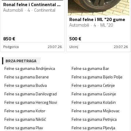
Ronal felne i Continental gume
Automobili
4
Continental
Ronal felne i ML "20 gume
Automobili
4
ML "20
850
€
500
€
Podgorica
23.07.26
Ulcinj
23.07.26
BRZA PRETRAGA
Felne sa gumama
Andrijevica
Felne sa gumama
Bar
Felne sa gumama
Berane
Felne sa gumama
Bijelo Polje
Felne sa gumama
Budva
Felne sa gumama
Cetinje
Felne sa gumama
Danilovgrad
Felne sa gumama
Gusinje
Felne sa gumama
Herceg Novi
Felne sa gumama
Kolašin
Felne sa gumama
Kotor
Felne sa gumama
Mojkovac
Felne sa gumama
Nikšić
Felne sa gumama
Petnjica
Felne sa gumama
Plav
Felne sa gumama
Pljevlja