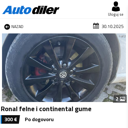
Uloguj se
30.10.2025
NAZAD
1 od 2
2
Ronal felne i continental gume
300
€
Po dogovoru