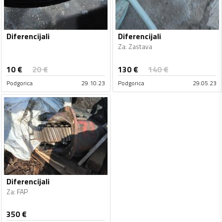
Diferencijali
Diferencijali
Za
:
Zastava
10
€
130
€
20
€
140
€
Podgorica
29.10.23
Podgorica
29.05.23
Diferencijali
Za
:
FAP
350
€