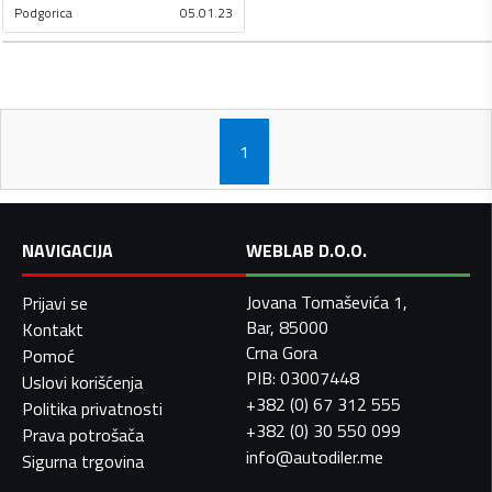
Podgorica
05.01.23
1
NAVIGACIJA
WEBLAB D.O.O.
Jovana Tomaševića 1,
Prijavi se
Bar, 85000
Kontakt
Crna Gora
Pomoć
PIB: 03007448
Uslovi korišćenja
+382 (0) 67 312 555
Politika privatnosti
+382 (0) 30 550 099
Prava potrošača
info@autodiler.me
Sigurna trgovina