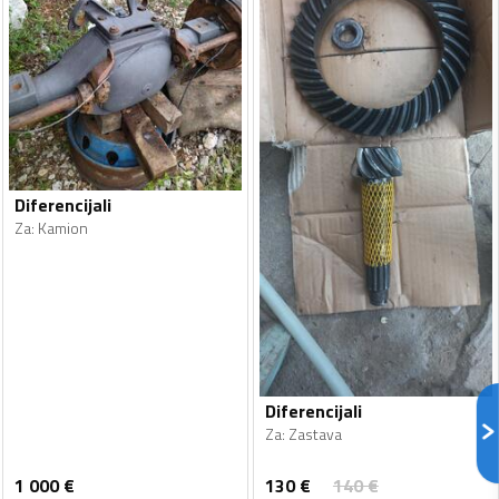
Diferencijali
Za
:
Kamion
Diferencijali
Za
:
Zastava
130
€
1 000
€
140
€