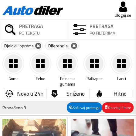
Uloguj se
PRETRAGA
PRETRAGA
PO TEKSTU
PO FILTERIMA
Djelovi i oprema
Diferencijali
Gume
Felne
Felne sa
Ratkapne
Lanci
gumama
Novo u 24h
Sniženo
Hitno
Pronađeno
9
Sačuvaj pretragu
Resetuj filtere