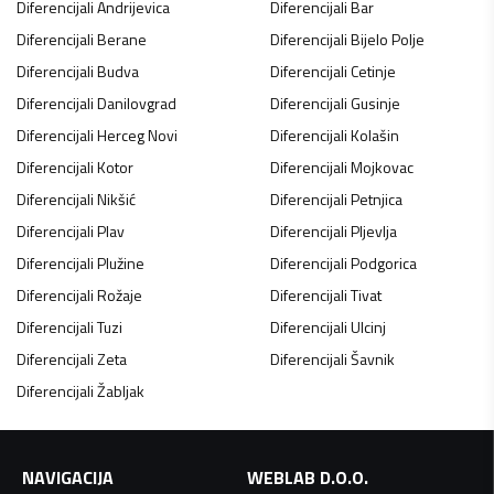
Diferencijali
Andrijevica
Diferencijali
Bar
Diferencijali
Berane
Diferencijali
Bijelo Polje
Diferencijali
Budva
Diferencijali
Cetinje
Diferencijali
Danilovgrad
Diferencijali
Gusinje
Diferencijali
Herceg Novi
Diferencijali
Kolašin
Diferencijali
Kotor
Diferencijali
Mojkovac
Diferencijali
Nikšić
Diferencijali
Petnjica
Diferencijali
Plav
Diferencijali
Pljevlja
Diferencijali
Plužine
Diferencijali
Podgorica
Diferencijali
Rožaje
Diferencijali
Tivat
Diferencijali
Tuzi
Diferencijali
Ulcinj
Diferencijali
Zeta
Diferencijali
Šavnik
Diferencijali
Žabljak
NAVIGACIJA
WEBLAB D.O.O.