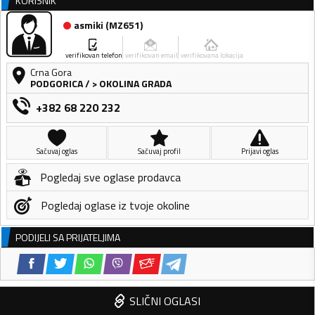
KORISNIK
asmiki
(
MZ651
)
verifikovan telefon
verifikovan email
verifikovana lokacija
Crna Gora
PODGORICA
/
> OKOLINA GRADA
+382 68 220 232
Sačuvaj oglas
Sačuvaj profil
Prijavi oglas
Pogledaj sve oglase prodavca
Pogledaj oglase iz tvoje okoline
PODIJELI SA PRIJATELJIMA
SLIČNI OGLASI