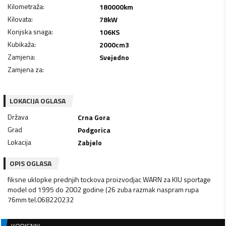
Kilometraža
:
180000
km
Kilovata
:
78
kW
Konjska snaga
:
106
KS
Kubikaža
:
2000
cm3
Zamjena
:
Svejedno
Zamjena za
:
LOKACIJA OGLASA
Država
Crna Gora
Grad
Podgorica
Lokacija
Zabjelo
OPIS OGLASA
fiksne uklopke prednjih tockova proizvodjac WARN za KIU sportage
model od 1995 do 2002 godine (26 zuba razmak naspram rupa
76mm tel.068220232