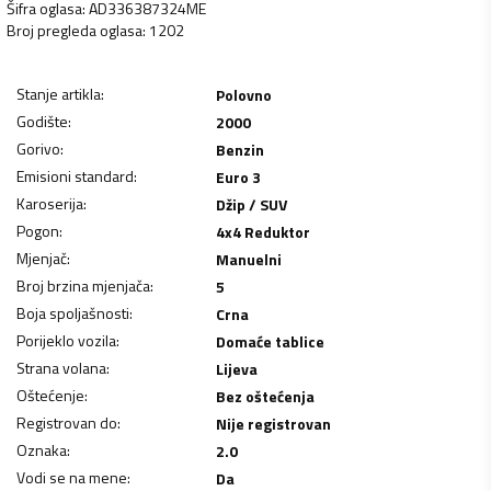
Šifra oglasa
:
AD336387324ME
Broj pregleda oglasa
:
1202
Stanje artikla
:
Polovno
Godište
:
2000
Gorivo
:
Benzin
Emisioni standard
:
Euro 3
Karoserija
:
Džip / SUV
Pogon
:
4x4 Reduktor
Mjenjač
:
Manuelni
Broj brzina mjenjača
:
5
Boja spoljašnosti
:
Crna
Porijeklo vozila
:
Domaće tablice
Strana volana
:
Lijeva
Oštećenje
:
Bez oštećenja
Registrovan do
:
Nije registrovan
Oznaka
:
2.0
Vodi se na mene
:
Da