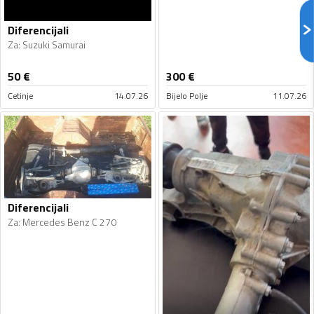
Diferencijali
Za
:
Suzuki Samurai
50
€
300
€
Cetinje
14.07.26
Bijelo Polje
11.07.26
Diferencijali
Za
:
Mercedes Benz C 270