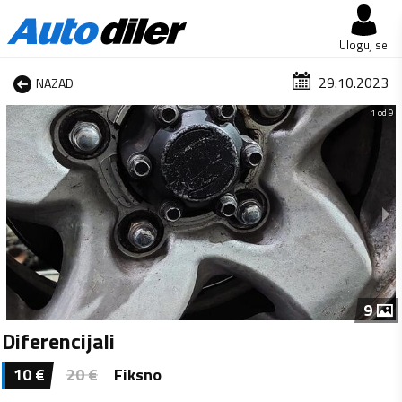
Uloguj se
29.10.2023
NAZAD
1 od 9
9
Diferencijali
10
€
20
€
Fiksno