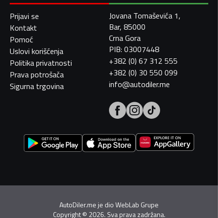
Jovana Tomaševića 1,
Prijavi se
Bar, 85000
Kontakt
Crna Gora
Pomoć
PIB: 03007448
Uslovi korišćenja
+382 (0) 67 312 555
Politika privatnosti
+382 (0) 30 550 099
Prava potrošača
info@autodiler.me
Sigurna trgovina
AutoDiler.me je dio
WebLab Grupe
Copyright
©
2026. Sva prava zadržana.