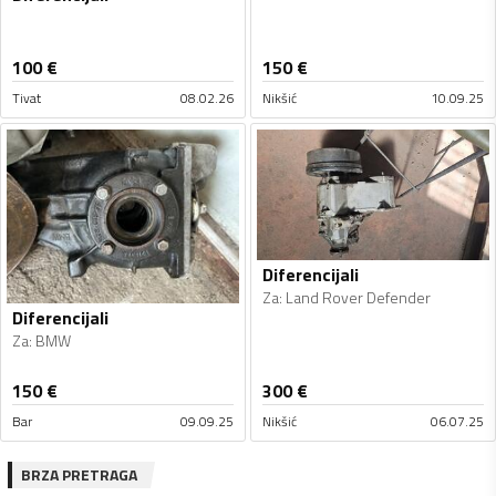
100
€
150
€
Tivat
08.02.26
Nikšić
10.09.25
Diferencijali
Za
:
Land Rover Defender
Diferencijali
Za
:
BMW
150
€
300
€
Bar
09.09.25
Nikšić
06.07.25
BRZA PRETRAGA