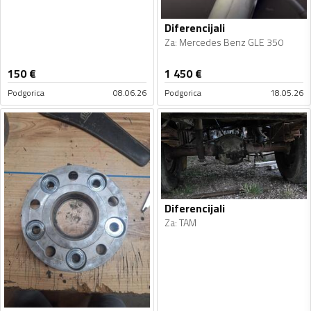
Diferencijali
Za
:
Mercedes Benz GLE 350
150
€
1 450
€
Podgorica
08.06.26
Podgorica
18.05.26
Diferencijali
Za
:
TAM