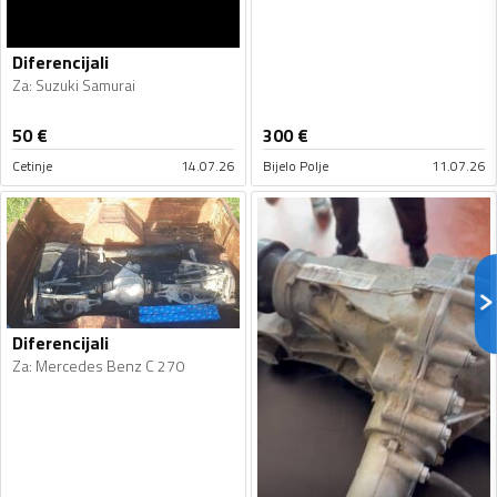
Diferencijali
Za
:
Suzuki Samurai
50
€
300
€
Cetinje
14.07.26
Bijelo Polje
11.07.26
Diferencijali
Za
:
Mercedes Benz C 270