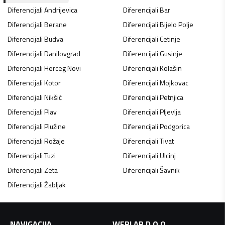
Diferencijali
Andrijevica
Diferencijali
Bar
Diferencijali
Berane
Diferencijali
Bijelo Polje
Diferencijali
Budva
Diferencijali
Cetinje
Diferencijali
Danilovgrad
Diferencijali
Gusinje
Diferencijali
Herceg Novi
Diferencijali
Kolašin
Diferencijali
Kotor
Diferencijali
Mojkovac
Diferencijali
Nikšić
Diferencijali
Petnjica
Diferencijali
Plav
Diferencijali
Pljevlja
Diferencijali
Plužine
Diferencijali
Podgorica
Diferencijali
Rožaje
Diferencijali
Tivat
Diferencijali
Tuzi
Diferencijali
Ulcinj
Diferencijali
Zeta
Diferencijali
Šavnik
Diferencijali
Žabljak
NAVIGACIJA
WEBLAB D.O.O.