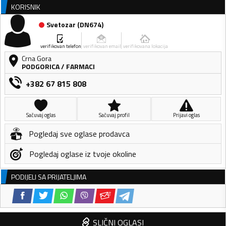
KORISNIK
Svetozar
(
DN674
)
verifikovan telefon
verifikovan email
verifikovana lokacija
Crna Gora
PODGORICA
/
FARMACI
+382 67 815 808
Sačuvaj oglas
Sačuvaj profil
Prijavi oglas
Pogledaj sve oglase prodavca
Pogledaj oglase iz tvoje okoline
PODIJELI SA PRIJATELJIMA
SLIČNI OGLASI