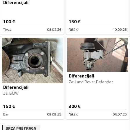
Diferencijali
100
€
150
€
Tivat
08.02.26
Nikšić
10.09.25
Diferencijali
Za
:
Land Rover Defender
Diferencijali
Za
:
BMW
150
€
300
€
Bar
09.09.25
Nikšić
06.07.25
BRZA PRETRAGA