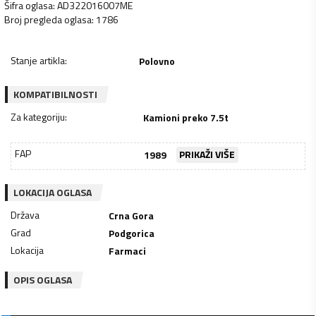
Šifra oglasa
:
AD322016007ME
Broj pregleda oglasa
:
1786
Stanje artikla
:
Polovno
KOMPATIBILNOSTI
Za kategoriju
:
Kamioni preko 7.5t
FAP
1989
PRIKAŽI VIŠE
LOKACIJA OGLASA
Država
Crna Gora
Grad
Podgorica
Lokacija
Farmaci
OPIS OGLASA