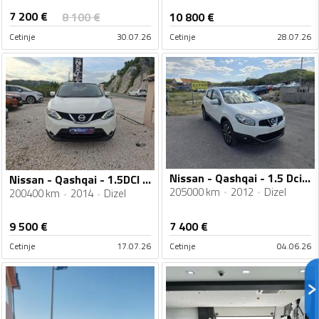
7 200
€
8 100
€
10 800
€
Cetinje
30.07.26
Cetinje
28.07.26
Nissan - Qashqai - 1.5 Dci 81kw
Nissan - Qashqai - 1.5DCI 110ks
205000 km
2012
Dizel
200400 km
2014
Dizel
9 500
€
7 400
€
Cetinje
17.07.26
Cetinje
04.06.26