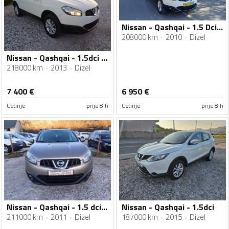
Nissan - Qashqai - 1.5 Dci 81kw
208000 km
2010
Dizel
Nissan - Qashqai - 1.5dci 81kw
218000 km
2013
Dizel
7 400
€
6 950
€
Cetinje
prije 8 h
Cetinje
prije 8 h
Nissan - Qashqai - 1.5 dci 81 kw
Nissan - Qashqai - 1.5dci
211000 km
2011
Dizel
187000 km
2015
Dizel