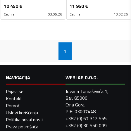
10 450
€
11 950
€
Cetinje
03.05.26
Cetinje
13.02.26
1
NAVIGACIJA
WEBLAB D.O.O.
Jovana Tomaševića 1,
Prijavi se
Bar, 85000
Kontakt
Crna Gora
Pomoć
PIB: 03007448
Uslovi korišćenja
+382 (0) 67 312 555
Politika privatnosti
+382 (0) 30 550 099
Prava potrošača