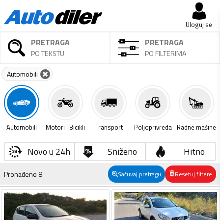
Uloguj se
PRETRAGA
PRETRAGA
PO TEKSTU
PO FILTERIMA
Automobili
Automobili
Motori i Bicikli
Transport
Poljoprivreda
Radne mašine
Novo u 24h
Sniženo
Hitno
Pronađeno
8
Sačuvaj pretragu
Resetuj filtere