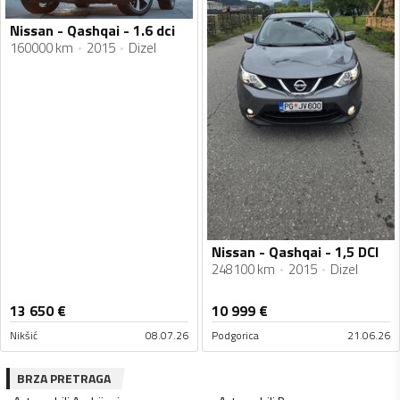
Nissan - Qashqai - 1.6 dci
160000 km
2015
Dizel
Nissan - Qashqai - 1,5 DCI
248100 km
2015
Dizel
13 650
€
10 999
€
Nikšić
08.07.26
Podgorica
21.06.26
BRZA PRETRAGA