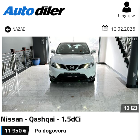
Uloguj se
13.02.2026
NAZAD
1 od 12
12
Nissan - Qashqai - 1.5dCi
11 950
€
Po dogovoru