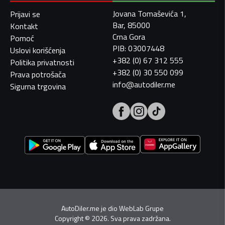
Jovana Tomaševića 1,
Prijavi se
Bar, 85000
Kontakt
Crna Gora
Pomoć
PIB: 03007448
Uslovi korišćenja
+382 (0) 67 312 555
Politika privatnosti
+382 (0) 30 550 099
Prava potrošača
info@autodiler.me
Sigurna trgovina
AutoDiler.me je dio
WebLab Grupe
Copyright
©
2026. Sva prava zadržana.