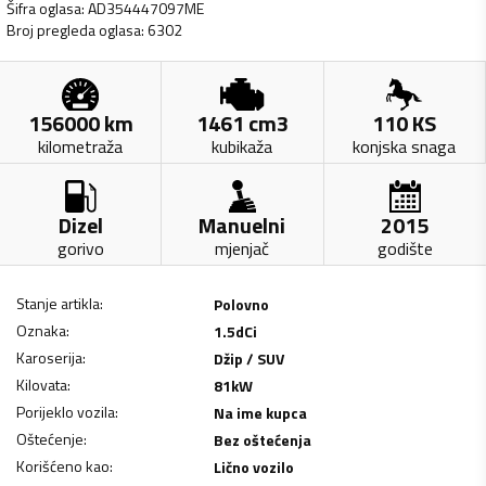
Šifra oglasa
:
AD354447097ME
Broj pregleda oglasa
:
6302
156000
km
1461
cm3
110
KS
kilometraža
kubikaža
konjska snaga
Dizel
Manuelni
2015
gorivo
mjenjač
godište
Stanje artikla
:
Polovno
Oznaka
:
1.5dCi
Karoserija
:
Džip / SUV
Kilovata
:
81
kW
Porijeklo vozila
:
Na ime kupca
Oštećenje
:
Bez oštećenja
Korišćeno kao
:
Lično vozilo