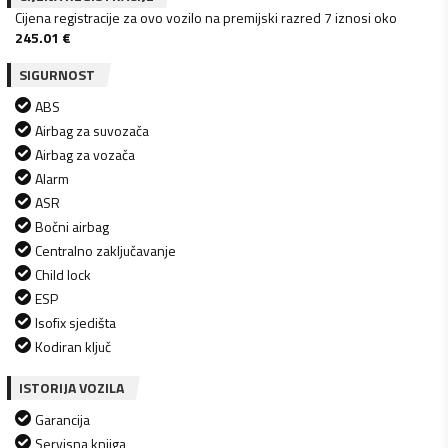
Cijena registracije za ovo vozilo na premijski razred 7 iznosi oko
245.01
€
SIGURNOST
ABS
Airbag za suvozača
Airbag za vozača
Alarm
ASR
Bočni airbag
Centralno zaključavanje
Child lock
ESP
Isofix sjedišta
Kodiran ključ
ISTORIJA VOZILA
Garancija
Servisna knjiga