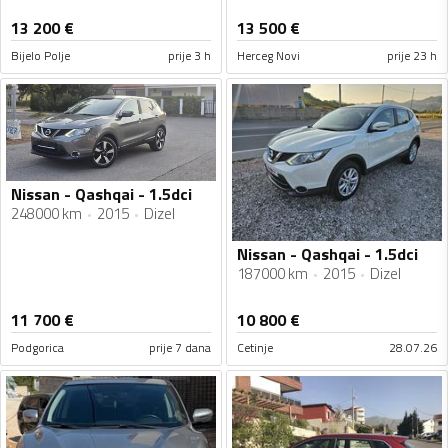
13 200
€
13 500
€
Bijelo Polje
prije 3 h
Herceg Novi
prije 23 h
Nissan - Qashqai - 1.5dci
248000 km
2015
Dizel
Nissan - Qashqai - 1.5dci
187000 km
2015
Dizel
11 700
€
10 800
€
Podgorica
prije 7 dana
Cetinje
28.07.26