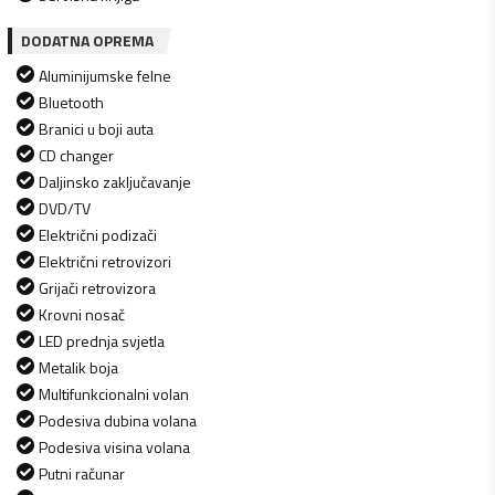
DODATNA OPREMA
Aluminijumske felne
Bluetooth
Branici u boji auta
CD changer
Daljinsko zaključavanje
DVD/TV
Električni podizači
Električni retrovizori
Grijači retrovizora
Krovni nosač
LED prednja svjetla
Metalik boja
Multifunkcionalni volan
Podesiva dubina volana
Podesiva visina volana
Putni računar