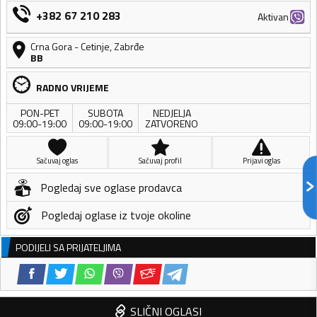
+382 67 210 283
Aktivan
Crna Gora
-
Cetinje
,
Zabrđe
BB
RADNO VRIJEME
PON-PET
SUBOTA
NEDJELJA
09:00-19:00
09:00-19:00
ZATVORENO
Sačuvaj oglas
Sačuvaj profil
Prijavi oglas
Pogledaj sve oglase prodavca
Pogledaj oglase iz tvoje okoline
PODIJELI SA PRIJATELJIMA
SLIČNI OGLASI