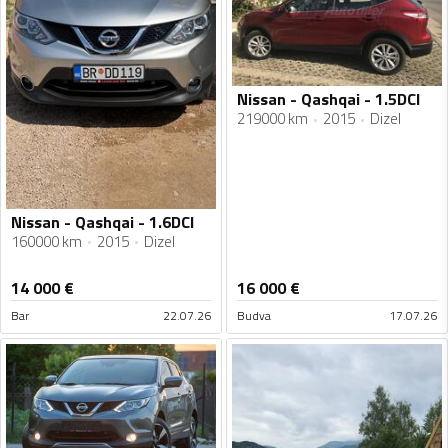
Nissan - Qashqai - 1.5DCI
219000 km
2015
Dizel
Nissan - Qashqai - 1.6DCI
160000 km
2015
Dizel
14 000
€
16 000
€
Bar
22.07.26
Budva
17.07.26