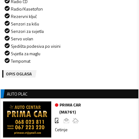
Radio CD
Radio/Kasetofon
Rezervni ključ
Senzori za kišu
Senzori za svjetla
Servo volan
Sjedišta podesiva po visini
Svjetla za maglu
Tempomat
OPIS OGLASA
AUTO PLAC
PRIMA CAR
(
MA761
)
Cetinje