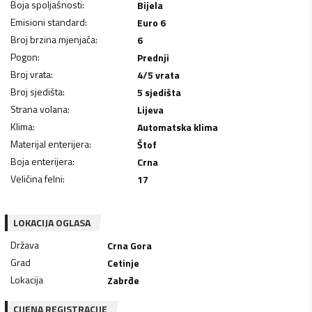
Boja spoljašnosti
:
Bijela
Emisioni standard
:
Euro 6
Broj brzina mjenjača
:
6
Pogon
:
Prednji
Broj vrata
:
4/5 vrata
Broj sjedišta
:
5 sjedišta
Strana volana
:
Lijeva
Klima
:
Automatska klima
Materijal enterijera
:
Štof
Boja enterijera
:
Crna
Veličina felni
:
17
LOKACIJA OGLASA
Država
Crna Gora
Grad
Cetinje
Lokacija
Zabrđe
CIJENA REGISTRACIJE