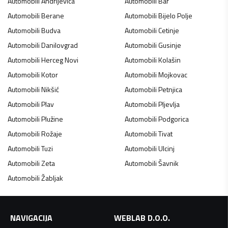
Automobili
Andrijevica
Automobili
Bar
Automobili
Berane
Automobili
Bijelo Polje
Automobili
Budva
Automobili
Cetinje
Automobili
Danilovgrad
Automobili
Gusinje
Automobili
Herceg Novi
Automobili
Kolašin
Automobili
Kotor
Automobili
Mojkovac
Automobili
Nikšić
Automobili
Petnjica
Automobili
Plav
Automobili
Pljevlja
Automobili
Plužine
Automobili
Podgorica
Automobili
Rožaje
Automobili
Tivat
Automobili
Tuzi
Automobili
Ulcinj
Automobili
Zeta
Automobili
Šavnik
Automobili
Žabljak
NAVIGACIJA
WEBLAB D.O.O.