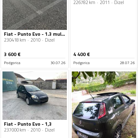
226782 km
2011
Dizel
Fiat - Punto Evo - 1.3 multijet
230418 km
2010
Dizel
3 600
€
4 400
€
Podgorica
30.07.26
Podgorica
28.07.26
Fiat - Punto Evo - 1,3
237000 km
2010
Dizel