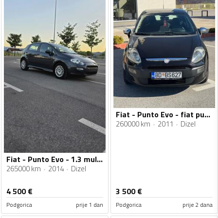
Fiat - Punto Evo - fiat punto evo
260000 km
2011
Dizel
Fiat - Punto Evo - 1.3 multijet
265000 km
2014
Dizel
4 500
€
3 500
€
Podgorica
prije 1 dan
Podgorica
prije 2 dana