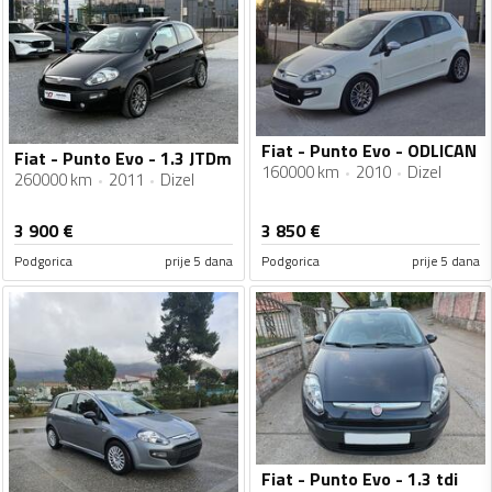
Fiat - Punto Evo - ODLICAN
Fiat - Punto Evo - 1.3 JTDm
160000 km
2010
Dizel
260000 km
2011
Dizel
3 900
€
3 850
€
Podgorica
prije 5 dana
Podgorica
prije 5 dana
Fiat - Punto Evo - 1.3 tdi