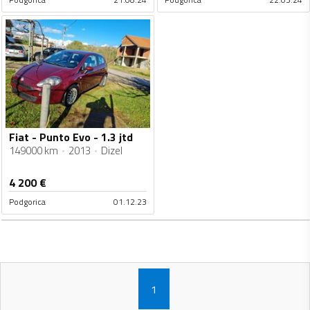
Fiat - Punto Evo - 1.3 jtd
149000 km
2013
Dizel
4 200
€
Podgorica
01.12.23
1