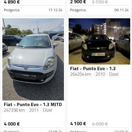
2 900
€
4 890
€
3 500
€
Podgorica
17.12.24
Podgorica
09.11.24
Fiat - Punto Evo - 1.3
264354 km
2010
Dizel
Fiat - Punto Evo - 1.3 MJTD
247358 km
2011
Dizel
4 100
€
4 000
€
4 600
€
Podgorica
21.08.24
Podgorica
22.03.24