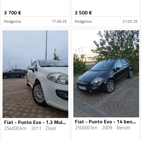
3 700
€
3 500
€
Podgorica
17.06.25
Podgorica
21.03.25
Fiat - Punto Evo - 14 benzin
Fiat - Punto Evo - 1.3 Multijet
250000 km
2009
Benzin
254000 km
2011
Dizel