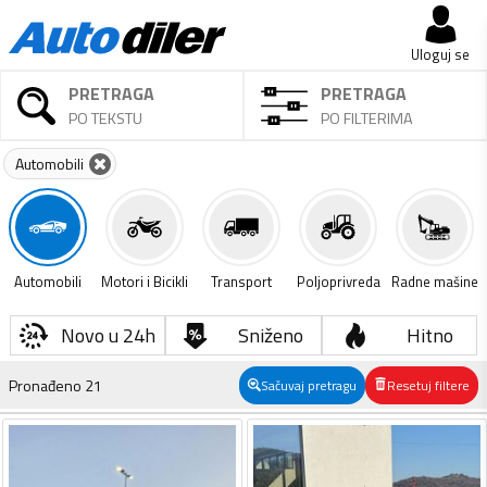
Uloguj se
PRETRAGA
PRETRAGA
PO TEKSTU
PO FILTERIMA
Automobili
Automobili
Motori i Bicikli
Transport
Poljoprivreda
Radne mašine
Novo u 24h
Sniženo
Hitno
Pronađeno
21
Sačuvaj pretragu
Resetuj filtere