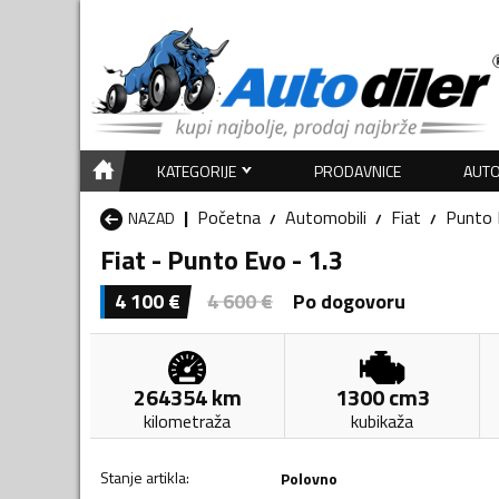
KATEGORIJE
PRODAVNICE
AUTO
Početna
Automobili
Fiat
Punto 
NAZAD
Fiat - Punto Evo - 1.3
4 100
€
4 600
€
Po dogovoru
264354
km
1300
cm3
kilometraža
kubikaža
Stanje artikla
:
Polovno