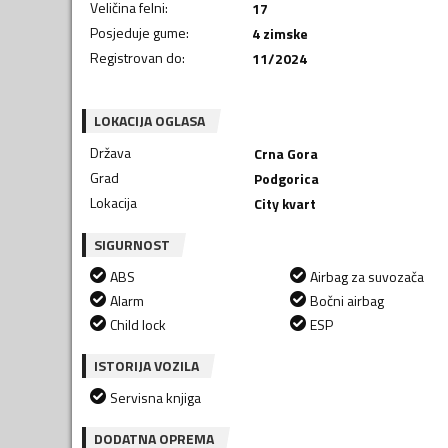
Veličina felni
:
17
Posjeduje gume
:
4 zimske
Registrovan do
:
11/2024
LOKACIJA OGLASA
Država
Crna Gora
Grad
Podgorica
Lokacija
City kvart
SIGURNOST
ABS
Airbag za suvozača
Alarm
Bočni airbag
Child lock
ESP
ISTORIJA VOZILA
Servisna knjiga
DODATNA OPREMA