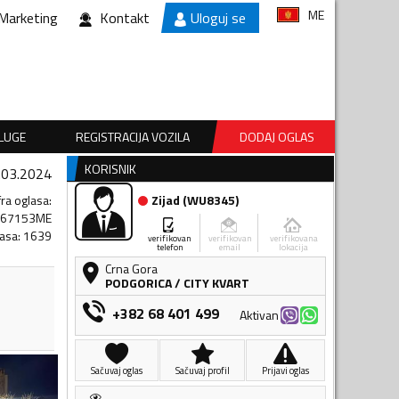
ME
Marketing
Kontakt
Uloguj se
SLUGE
REGISTRACIJA VOZILA
DODAJ OGLAS
KORISNIK
.03.2024
fra oglasa
:
Zijad
(
WU8345
)
267153ME
lasa
:
1639
verifikovan
verifikovan
verifikovana
telefon
email
lokacija
Crna Gora
PODGORICA
/
CITY KVART
+382 68 401 499
Aktivan
Sačuvaj oglas
Sačuvaj profil
Prijavi oglas