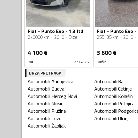
Fiat - Punto Evo - 1.3 Jtd
Fiat - Punto Evo -
270000 km
2010
Dizel
255135 km
2010
4 100
€
3 600
€
Bar
27.04.26
Nikšić
BRZA PRETRAGA
Automobili
Andrijevica
Automobili
Bar
Automobili
Budva
Automobili
Cetinje
Automobili
Herceg Novi
Automobili
Kolašin
Automobili
Nikšić
Automobili
Petnjica
Automobili
Plužine
Automobili
Podgoric
Automobili
Tuzi
Automobili
Ulcinj
Automobili
Žabljak