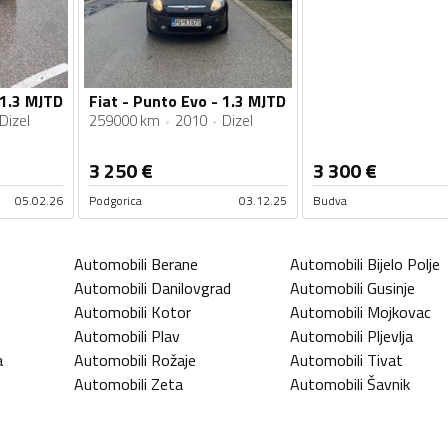
 1.3 MJTD
Fiat - Punto Evo - 1.3 MJTD
Dizel
259000 km
2010
Dizel
3 250
€
3 300
€
05.02.26
Podgorica
03.12.25
Budva
Automobili
Berane
Automobili
Bijelo Polje
Automobili
Danilovgrad
Automobili
Gusinje
Automobili
Kotor
Automobili
Mojkovac
Automobili
Plav
Automobili
Pljevlja
a
Automobili
Rožaje
Automobili
Tivat
Automobili
Zeta
Automobili
Šavnik