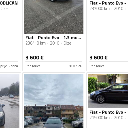
- ODLICAN
Fiat - Punto Evo - 
Dizel
237000 km
2010
Fiat - Punto Evo - 1.3 multijet
230418 km
2010
Dizel
3 600
€
3 600
€
prije 5 dana
Podgorica
30.07.26
Podgorica
Fiat - Punto Evo -
215000 km
2010