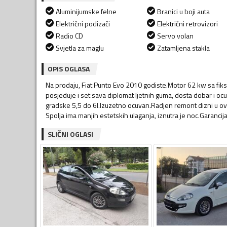
Aluminijumske felne
Branici u boji auta
Električni podizači
Električni retrovizori
Radio CD
Servo volan
Svjetla za maglu
Zatamljena stakla
OPIS OGLASA
Na prodaju, Fiat Punto Evo 2010 godiste.Motor 62 kw sa fik
posjeduje i set sava diplomat ljetnih guma, dosta dobar i oc
gradske 5,5 do 6l.Izuzetno ocuvan.Radjen remont dizni u ov
Spolja ima manjih estetskih ulaganja, iznutra je noc.Garancij
SLIČNI OGLASI