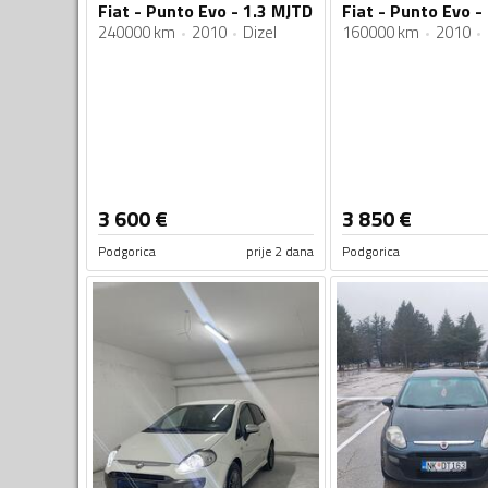
Fiat - Punto Evo - 1.3 MJTD
Fiat - Punto Evo 
240000 km
2010
Dizel
160000 km
2010
3 600
€
3 850
€
Podgorica
prije 2 dana
Podgorica