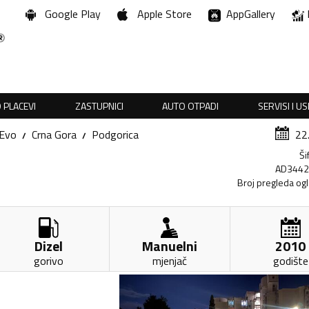
Google Play
Apple Store
AppGallery
 PLACEVI
ZASTUPNICI
AUTO OTPADI
SERVISI I U
Evo
Crna Gora
Podgorica
22
Ši
AD344
Broj pregleda og
Dizel
Manuelni
2010
gorivo
mjenjač
godište