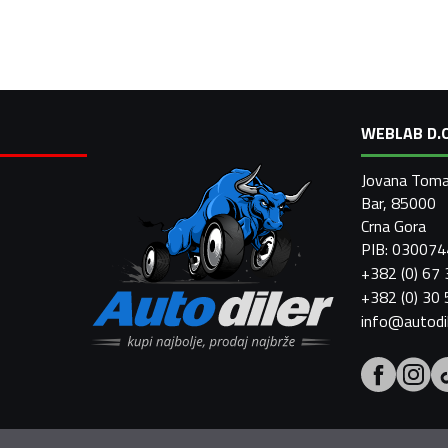
WEBLAB D.O
Jovana Toma
Bar, 85000
Crna Gora
PIB: 03007
+382 (0) 67
+382 (0) 30
info@autodi