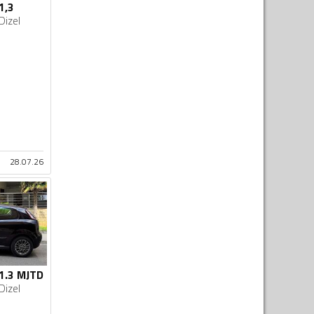
1,3
Dizel
28.07.26
 1.3 MJTD
Dizel