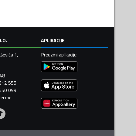
.O.
APLIKACIJE
ševića 1,
Preuzmi aplikaciju
:
448
 312 555
 550 099
ler.me