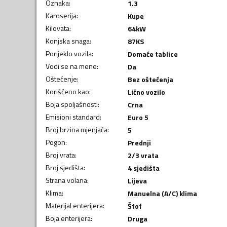
Oznaka
:
1.3
Karoserija
:
Kupe
Kilovata
:
64
kW
Konjska snaga
:
87
KS
Porijeklo vozila
:
Domaće tablice
Vodi se na mene
:
Da
Oštećenje
:
Bez oštećenja
Korišćeno kao
:
Lično vozilo
Boja spoljašnosti
:
Crna
Emisioni standard
:
Euro 5
Broj brzina mjenjača
:
5
Pogon
:
Prednji
Broj vrata
:
2/3 vrata
Broj sjedišta
:
4 sjedišta
Strana volana
:
Lijeva
Klima
:
Manuelna (A/C) klima
Materijal enterijera
:
Štof
Boja enterijera
:
Druga