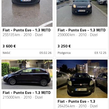
Fiat - Punto Evo - 1.3 MJTD
Fiat - Punto Evo - 1.3 MJTD
255135 km
2010
Dizel
259000 km
2010
Dizel
3 600
€
3 250
€
Nikšić
05.02.26
Podgorica
03.12.25
Fiat - Punto Evo - 1.3 MJTD
215000 km
2010
Dizel
Fiat - Punto Evo - 1.3
264354 km
2010
Dizel