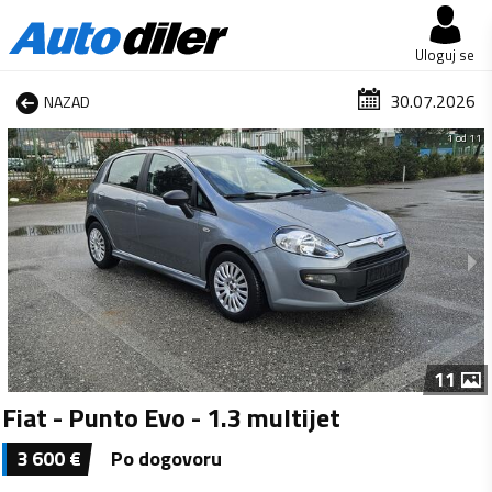
Uloguj se
30.07.2026
NAZAD
1 od 11
11
Fiat - Punto Evo - 1.3 multijet
3 600
€
Po dogovoru