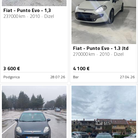
Fiat - Punto Evo - 1,3
237000 km
2010
Dizel
Fiat - Punto Evo - 1.3 Jtd
270000 km
2010
Dizel
3 600
€
4 100
€
Podgorica
28.07.26
Bar
27.04.26