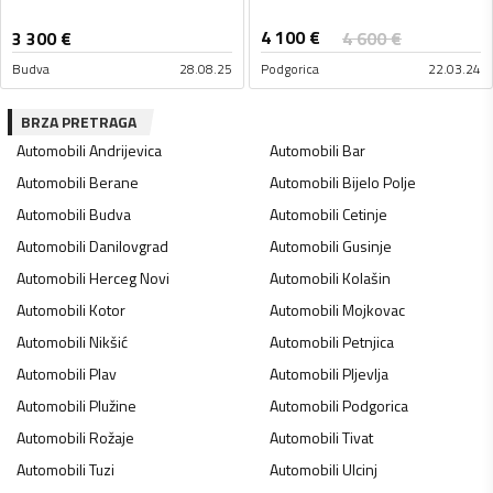
4 100
€
3 300
€
4 600
€
Budva
28.08.25
Podgorica
22.03.24
BRZA PRETRAGA
Automobili
Andrijevica
Automobili
Bar
Automobili
Berane
Automobili
Bijelo Polje
Automobili
Budva
Automobili
Cetinje
Automobili
Danilovgrad
Automobili
Gusinje
Automobili
Herceg Novi
Automobili
Kolašin
Automobili
Kotor
Automobili
Mojkovac
Automobili
Nikšić
Automobili
Petnjica
Automobili
Plav
Automobili
Pljevlja
Automobili
Plužine
Automobili
Podgorica
Automobili
Rožaje
Automobili
Tivat
Automobili
Tuzi
Automobili
Ulcinj