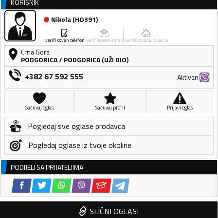
KORISNIK
Nikola
(
HO391
)
verifikovan telefon
verifikovan email
verifikovana lokacija
Crna Gora
PODGORICA
/
PODGORICA (UŽI DIO)
+382 67 592 555
Aktivan
Sačuvaj oglas
Sačuvaj profil
Prijavi oglas
Pogledaj sve oglase prodavca
Pogledaj oglase iz tvoje okoline
PODIJELI SA PRIJATELJIMA
SLIČNI OGLASI