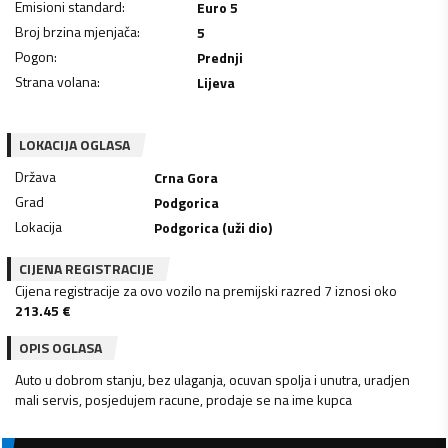
Emisioni standard
:
Euro 5
Broj brzina mjenjača
:
5
Pogon
:
Prednji
Strana volana
:
Lijeva
LOKACIJA OGLASA
Država
Crna Gora
Grad
Podgorica
Lokacija
Podgorica (uži dio)
CIJENA REGISTRACIJE
Cijena registracije za ovo vozilo na premijski razred 7 iznosi oko
213.45
€
OPIS OGLASA
Auto u dobrom stanju, bez ulaganja, ocuvan spolja i unutra, uradjen
mali servis, posjedujem racune, prodaje se na ime kupca