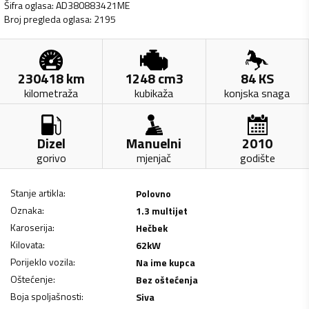
Šifra oglasa
:
AD380883421ME
Broj pregleda oglasa
:
2195
230418
km
1248
cm3
84
KS
kilometraža
kubikaža
konjska snaga
Dizel
Manuelni
2010
gorivo
mjenjač
godište
Stanje artikla
:
Polovno
Oznaka
:
1.3 multijet
Karoserija
:
Hečbek
Kilovata
:
62
kW
Porijeklo vozila
:
Na ime kupca
Oštećenje
:
Bez oštećenja
Boja spoljašnosti
:
Siva