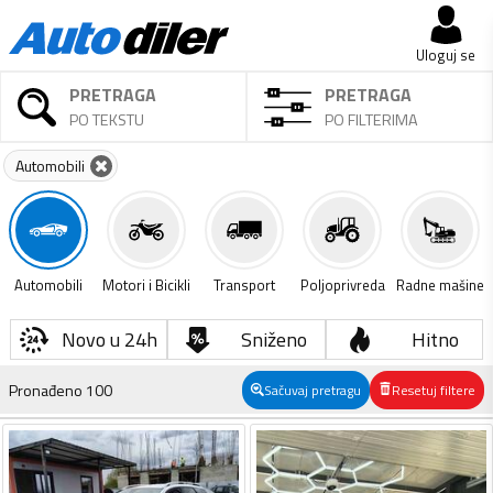
Uloguj se
PRETRAGA
PRETRAGA
PO TEKSTU
PO FILTERIMA
Automobili
Automobili
Motori i Bicikli
Transport
Poljoprivreda
Radne mašine
Novo u 24h
Sniženo
Hitno
Pronađeno
100
Sačuvaj pretragu
Resetuj filtere