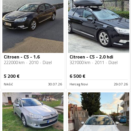
Citroen - C5 - 1.6
Citroen - C5 - 2.0 hdi
222000 km
2010
Dizel
327000 km
2011
Dizel
5 200
€
6 500
€
Nikšić
30.07.26
Herceg Novi
29.07.26