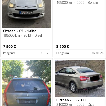
195000 km
2009
Benzin
Citroen - C5 - 1.6hdi
195000 km
2013
Dizel
7 900
€
3 200
€
Podgorica
07.06.26
Podgorica
04.06.26
Citroen - C5 - 3.0
210000 km
2009
Dizel