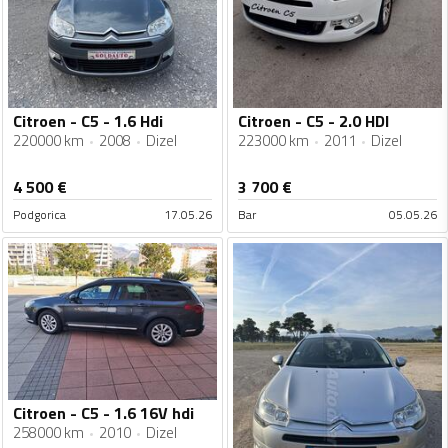
Citroen - C5 - 1.6 Hdi
Citroen - C5 - 2.0 HDI
220000 km
2008
Dizel
223000 km
2011
Dizel
4 500
€
3 700
€
Podgorica
17.05.26
Bar
05.05.26
Citroen - C5 - 1.6 16V hdi
258000 km
2010
Dizel