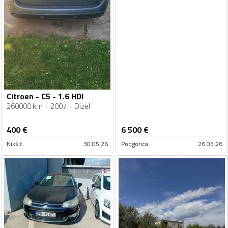
Citroen - C5 - 1.6 HDI
260000 km
2007
Dizel
400
€
6 500
€
Nikšić
30.05.26
Podgorica
26.05.26