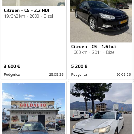
Citroen - C5 - 2.2 HDI
197342 km
2008
Dizel
Citroen - C5 - 1.6 hdi
1600 km
2011
Dizel
3 600
€
5 200
€
Podgorica
25.05.26
Podgorica
20.05.26