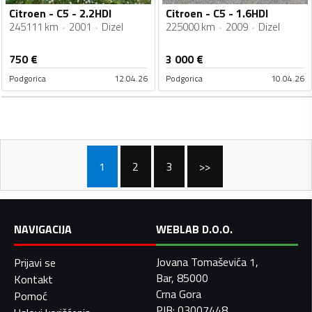
Citroen - C5 - 2.2HDI
Citroen - C5 - 1.6HDI
245111 km
2001
Dizel
225000 km
2009
Dizel
750
€
3 000
€
Podgorica
12.04.26
Podgorica
10.04.26
1
2
3
>>
NAVIGACIJA
WEBLAB D.O.O.
Jovana Tomaševića 1,
Prijavi se
Bar, 85000
Kontakt
Crna Gora
Pomoć
PIB: 03007448