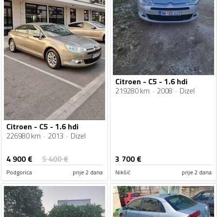
Citroen - C5 - 1.6 hdi
219280 km
2008
Dizel
Citroen - C5 - 1.6 hdi
226980 km
2013
Dizel
4 900
€
5 400
€
3 700
€
Podgorica
prije 2 dana
Nikšić
prije 2 dana