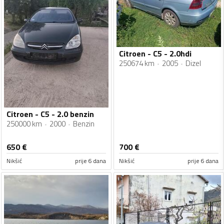
Citroen - C5 - 2.0hdi
250674 km
2005
Dizel
Citroen - C5 - 2.0 benzin
250000 km
2000
Benzin
650
€
700
€
Nikšić
prije 6 dana
Nikšić
prije 6 dana