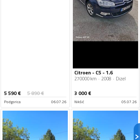
Citroen - C5 - 1.6
270000 km
2008
Dizel
5 590
€
5 890
€
3 000
€
Podgorica
06.07.26
Nikšić
05.07.26