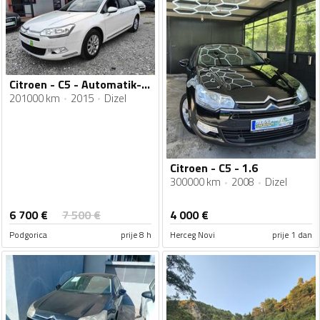
Citroen - C5 - Automatik-1.6HDI
201000 km
2015
Dizel
Citroen - C5 - 1.6
300000 km
2008
Dizel
6 700
€
7 500
€
4 000
€
Podgorica
prije 8 h
Herceg Novi
prije 1 dan