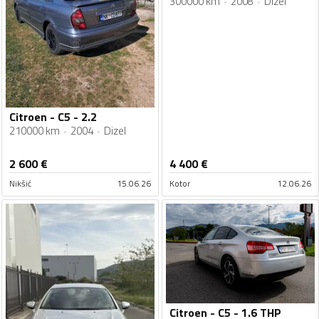
300000 km
2008
Dizel
Citroen - C5 - 2.2
210000 km
2004
Dizel
2 600
€
4 400
€
Nikšić
15.06.26
Kotor
12.06.26
Citroen - C5 - 1.6 THP