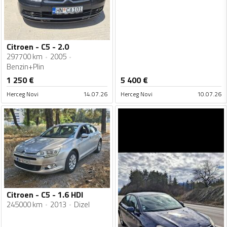
Citroen - C5 - 2.0
297700 km
2005
Benzin+Plin
1 250
€
5 400
€
Herceg Novi
14.07.26
Herceg Novi
10.07.26
Citroen - C5 - 1.6 HDI
245000 km
2013
Dizel