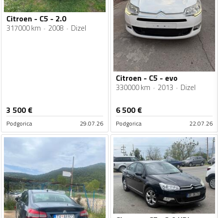
Citroen - C5 - 2.0
317000 km
2008
Dizel
Citroen - C5 - evo
330000 km
2013
Dizel
3 500
€
6 500
€
Podgorica
29.07.26
Podgorica
22.07.26