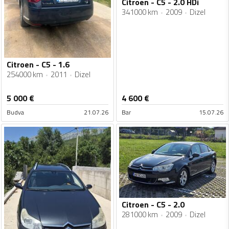
Citroen - C5 - 2.0 HDi
341000 km
2009
Dizel
Citroen - C5 - 1.6
254000 km
2011
Dizel
5 000
€
4 600
€
Budva
21.07.26
Bar
15.07.26
Citroen - C5 - 2.0
281000 km
2009
Dizel