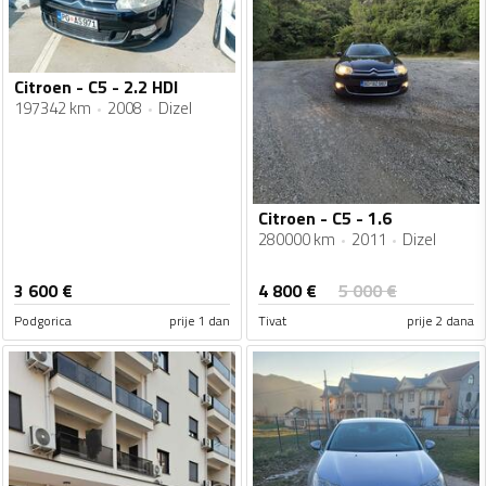
Citroen - C5 - 2.2 HDI
197342 km
2008
Dizel
Citroen - C5 - 1.6
280000 km
2011
Dizel
4 800
€
3 600
€
5 000
€
Podgorica
prije 1 dan
Tivat
prije 2 dana