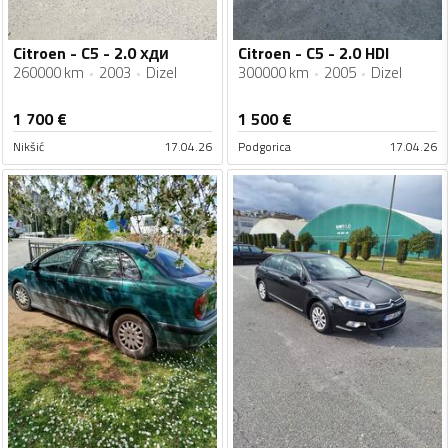
Citroen - C5 - 2.0 хди
Citroen - C5 - 2.0 HDI
260000 km
2003
Dizel
300000 km
2005
Dizel
1 700
€
1 500
€
Nikšić
17.04.26
Podgorica
17.04.26