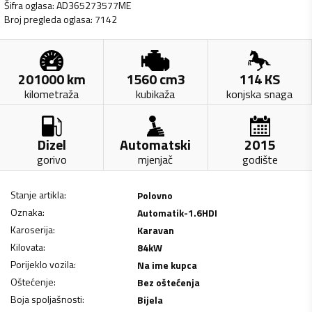
Šifra oglasa
:
AD365273577ME
Broj pregleda oglasa
:
7142
201000
km
1560
cm3
114
KS
kilometraža
kubikaža
konjska snaga
Dizel
Automatski
2015
gorivo
mjenjač
godište
Stanje artikla
:
Polovno
Oznaka
:
Automatik-1.6HDI
Karoserija
:
Karavan
Kilovata
:
84
kW
Porijeklo vozila
:
Na ime kupca
Oštećenje
:
Bez oštećenja
Boja spoljašnosti
:
Bijela