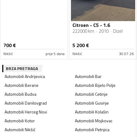
Citroen - C5 - 1.6
222000 km
2010
Dizel
700
€
5 200
€
Nikšić
prije 5 dana
Nikšić
30.07.26
BRZA PRETRAGA
Automobili
Andrijevica
Automobili
Bar
Automobili
Berane
Automobili
Bijelo Polje
Automobili
Budva
Automobili
Cetinje
Automobili
Danilovgrad
Automobili
Gusinje
Automobili
Herceg Novi
Automobili
Kolašin
Automobili
Kotor
Automobili
Mojkovac
Automobili
Nikšić
Automobili
Petnjica