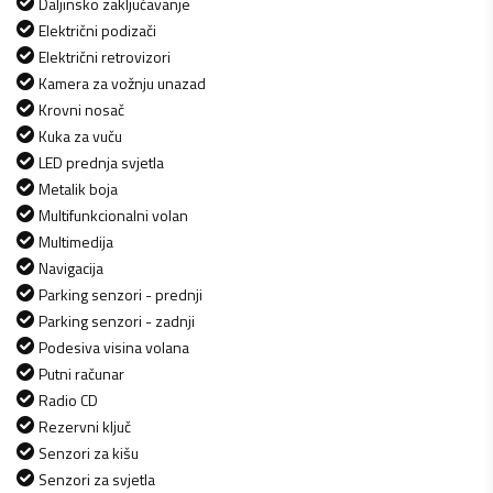
Daljinsko zaključavanje
Električni podizači
Električni retrovizori
Kamera za vožnju unazad
Krovni nosač
Kuka za vuču
LED prednja svjetla
Metalik boja
Multifunkcionalni volan
Multimedija
Navigacija
Parking senzori - prednji
Parking senzori - zadnji
Podesiva visina volana
Putni računar
Radio CD
Rezervni ključ
Senzori za kišu
Senzori za svjetla