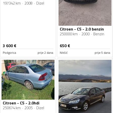
197342 km
2008
Dizel
Citroen - C5 - 2.0 benzin
250000 km
2000
Benzin
3 600
€
650
€
Podgorica
prije 2 dana
Nikšić
prije 5 dana
Citroen - C5 - 2.0hdi
250674 km
2005
Dizel