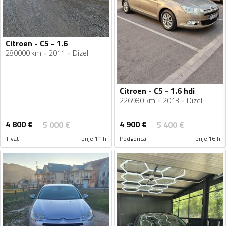
Citroen - C5 - 1.6
280000 km
2011
Dizel
Citroen - C5 - 1.6 hdi
226980 km
2013
Dizel
4 800
€
4 900
€
5 000
€
5 400
€
Tivat
prije 11 h
Podgorica
prije 16 h