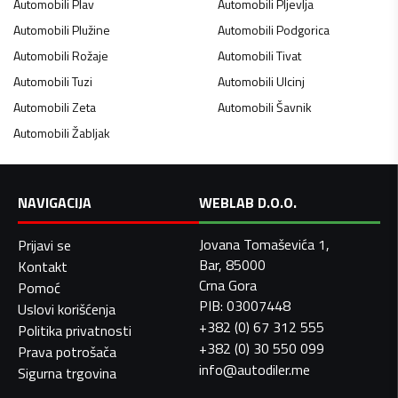
Automobili
Plav
Automobili
Pljevlja
Automobili
Plužine
Automobili
Podgorica
Automobili
Rožaje
Automobili
Tivat
Automobili
Tuzi
Automobili
Ulcinj
Automobili
Zeta
Automobili
Šavnik
Automobili
Žabljak
NAVIGACIJA
WEBLAB D.O.O.
Jovana Tomaševića 1,
Prijavi se
Bar, 85000
Kontakt
Crna Gora
Pomoć
PIB: 03007448
Uslovi korišćenja
+382 (0) 67 312 555
Politika privatnosti
+382 (0) 30 550 099
Prava potrošača
info@autodiler.me
Sigurna trgovina