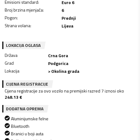
Emisioni standard
:
Euro 6
Broj brzina mjenjača
:
6
Pogon
:
Prednji
Strana volana
:
Lijeva
LOKACIJA OGLASA
Država
Crna Gora
Grad
Podgorica
Lokacija
> Okolina grada
CIJENA REGISTRACIJE
Cijena registracije za ovo vozilo na premijski razred 7 iznosi oko
248.13
€
DODATNA OPREMA
Aluminijumske felne
Bluetooth
Branici u boji auta