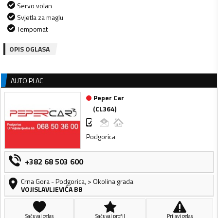
Servo volan
Svjetla za maglu
Tempomat
OPIS OGLASA
AUTO PLAC
Peper Car
(
CL364
)
Podgorica
+382 68 503 600
Crna Gora
-
Podgorica
,
> Okolina grada
VOJISLAVLJEVIĆA BB
Sačuvaj oglas
Sačuvaj profil
Prijavi oglas