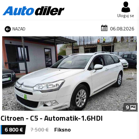
Uloguj se
06.08.2026
NAZAD
1 od 9
9
Citroen - C5 - Automatik-1.6HDI
6 800
€
7 500
€
Fiksno