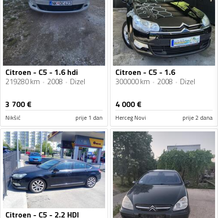
Citroen - C5 - 1.6 hdi
Citroen - C5 - 1.6
219280 km
2008
Dizel
300000 km
2008
Dizel
3 700
€
4 000
€
Nikšić
prije 1 dan
Herceg Novi
prije 2 dana
Citroen - C5 - 2.2 HDI