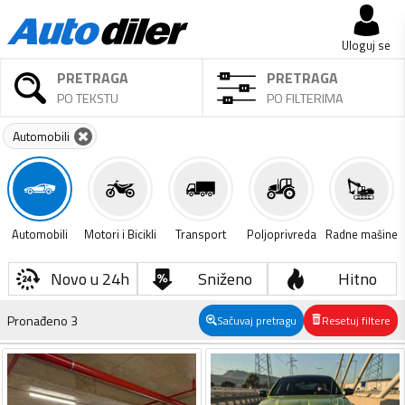
Uloguj se
PRETRAGA
PRETRAGA
PO TEKSTU
PO FILTERIMA
Automobili
Automobili
Motori i Bicikli
Transport
Poljoprivreda
Radne mašine
Novo u 24h
Sniženo
Hitno
Pronađeno
3
Sačuvaj pretragu
Resetuj filtere