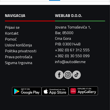
NAVIGACIJA
WEBLAB D.O.O.
Jovana Tomaševića 1,
Prijavi se
Bar, 85000
Kontakt
Crna Gora
Pomoć
PIB: 03007448
Uslovi korišćenja
+382 (0) 67 312 555
Politika privatnosti
+382 (0) 30 550 099
Prava potrošača
info@autodiler.me
Sigurna trgovina