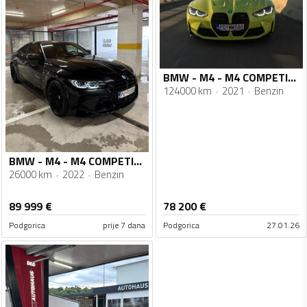
BMW - M4 - M4 COMPETITION
124000 km
2021
Benzin
BMW - M4 - M4 COMPETITION
26000 km
2022
Benzin
89 999
€
78 200
€
Podgorica
prije 7 dana
Podgorica
27.01.26