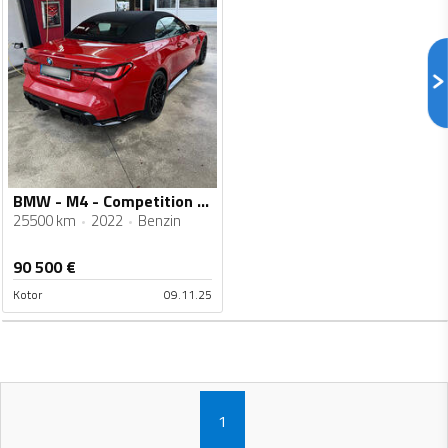
BMW - M4 - Competition MxDrive
25500 km
2022
Benzin
90 500
€
Kotor
09.11.25
1