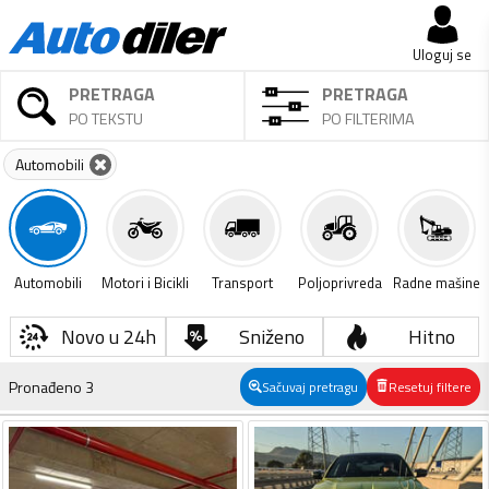
Uloguj se
PRETRAGA
PRETRAGA
PO TEKSTU
PO FILTERIMA
Automobili
Automobili
Motori i Bicikli
Transport
Poljoprivreda
Radne mašine
Novo u 24h
Sniženo
Hitno
Pronađeno
3
Sačuvaj pretragu
Resetuj filtere