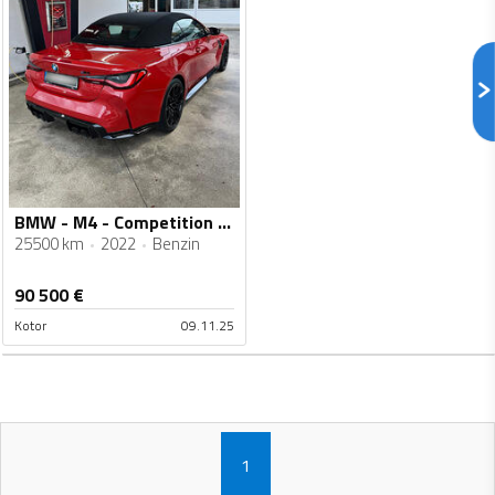
BMW - M4 - Competition MxDrive
25500 km
2022
Benzin
90 500
€
Kotor
09.11.25
1