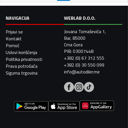
NAVIGACIJA
WEBLAB D.O.O.
Jovana Tomaševića 1,
Prijavi se
Bar, 85000
Kontakt
Crna Gora
Pomoć
PIB: 03007448
Uslovi korišćenja
+382 (0) 67 312 555
Politika privatnosti
+382 (0) 30 550 099
Prava potrošača
info@autodiler.me
Sigurna trgovina