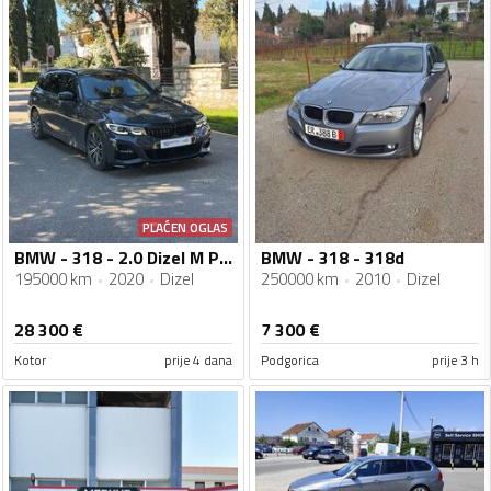
PLAĆEN OGLAS
BMW - 318 - 2.0 Dizel M Paket
BMW - 318 - 318d
195000 km
2020
Dizel
250000 km
2010
Dizel
28 300
€
7 300
€
Kotor
prije 4 dana
Podgorica
prije 3 h