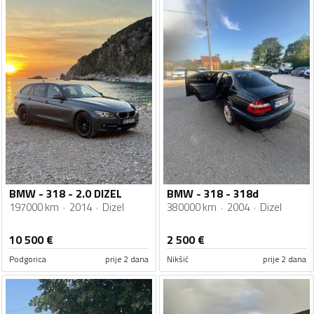
BMW - 318 - 2.0 DIZEL
BMW - 318 - 318d
197000 km
2014
Dizel
380000 km
2004
Dizel
10 500
€
2 500
€
Podgorica
prije 2 dana
Nikšić
prije 2 dana