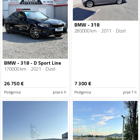
BMW - 318
280000 km
2011
Dizel
BMW - 318 - D Sport Line
170000 km
2021
Dizel
26 750
€
7 300
€
Podgorica
prije 4 h
Podgorica
prije 7 h