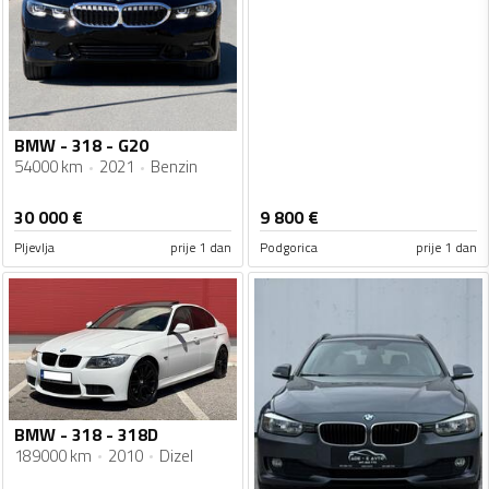
BMW - 318 - G20
54000 km
2021
Benzin
30 000
€
9 800
€
Pljevlja
prije 1 dan
Podgorica
prije 1 dan
BMW - 318 - 318D
189000 km
2010
Dizel