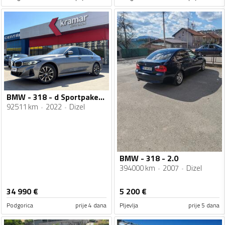
BMW - 318 - d Sportpaket Automatik 150 KS - FACELIFT
92511 km
2022
Dizel
BMW - 318 - 2.0
394000 km
2007
Dizel
34 990
€
5 200
€
Podgorica
prije 4 dana
Pljevlja
prije 5 dana