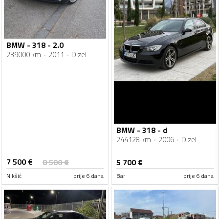
BMW - 318 - 2.0
239000 km
2011
Dizel
BMW - 318 - d
244128 km
2006
Dizel
7 500
€
8 500
€
5 700
€
Nikšić
prije 6 dana
Bar
prije 6 dana