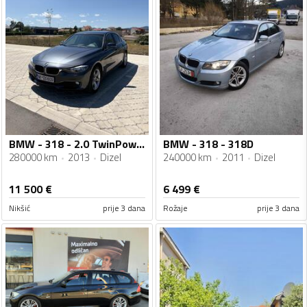
BMW - 318 - 2.0 TwinPower Turbo
BMW - 318 - 318D
280000 km
2013
Dizel
240000 km
2011
Dizel
11 500
€
6 499
€
Nikšić
prije 3 dana
Rožaje
prije 3 dana