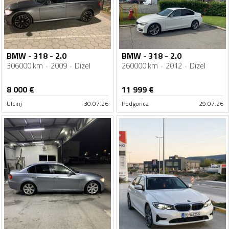
BMW - 318 - 2.0
BMW - 318 - 2.0
306000 km
2009
Dizel
260000 km
2012
Dizel
8 000
€
11 999
€
Ulcinj
30.07.26
Podgorica
29.07.26