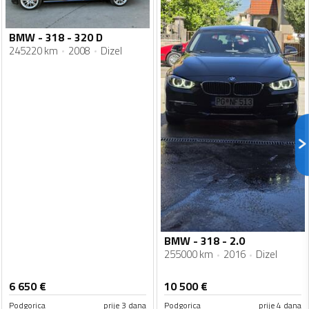
BMW - 318 - 320 D
245220 km
2008
Dizel
BMW - 318 - 2.0
255000 km
2016
Dizel
6 650
€
10 500
€
Podgorica
prije 3 dana
Podgorica
prije 4 dana