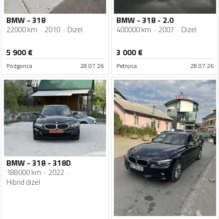
BMW - 318
BMW - 318 - 2.0
22000 km
2010
Dizel
400000 km
2007
Dizel
5 900
€
3 000
€
Podgorica
28.07.26
Petnjica
28.07.26
BMW - 318 - 318D
188000 km
2022
Hibrid dizel