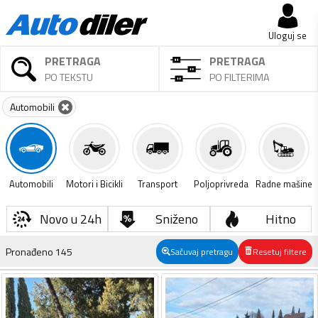
Uloguj se
PRETRAGA
PRETRAGA
PO TEKSTU
PO FILTERIMA
Automobili
Automobili
Motori i Bicikli
Transport
Poljoprivreda
Radne mašine
Novo u 24h
Sniženo
Hitno
Pronađeno
145
Sačuvaj pretragu
Resetuj filtere