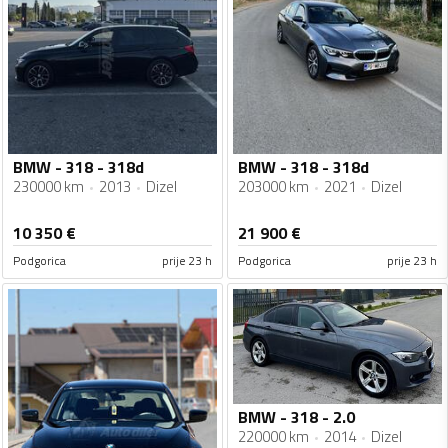
BMW - 318 - 318d
BMW - 318 - 318d
230000 km
2013
Dizel
203000 km
2021
Dizel
10 350
€
21 900
€
Podgorica
prije 23 h
Podgorica
prije 23 h
BMW - 318 - 2.0
220000 km
2014
Dizel