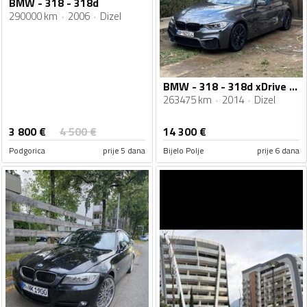
BMW - 318 - 318d
290000 km
2006
Dizel
BMW - 318 - 318d xDrive Sport Line
263475 km
2014
Dizel
3 800
€
4 500
€
14 300
€
Podgorica
prije 5 dana
Bijelo Polje
prije 6 dana