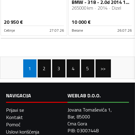
BMW - 318 - 2.0d 2014 105kw
265000 km
2014
Dizel
20 950
€
10 000
€
Cetinje
27.07.26
Berane
26.07.26
1
2
3
4
5
>>
NAVIGACIJA
WEBLAB D.O.O.
Jovana Tomaševića 1,
Prijavi se
Bar, 85000
Kontakt
Crna Gora
Pomoć
PIB: 03007448
Uslovi korišćenja