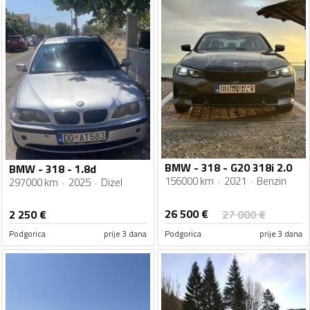
BMW - 318 - G20 318i 2.0
BMW - 318 - 1.8d
156000 km
2021
Benzin
297000 km
2025
Dizel
26 500
€
2 250
€
27 000
€
Podgorica
prije 3 dana
Podgorica
prije 3 dana