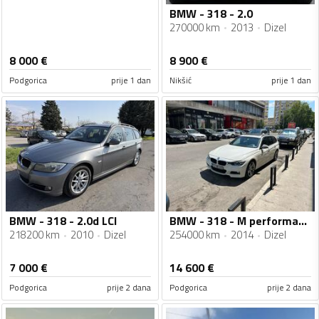
BMW - 318 - 2.0
270000 km
2013
Dizel
8 000
€
8 900
€
Podgorica
prije 1 dan
Nikšić
prije 1 dan
BMW - 318 - 2.0d LCI
BMW - 318 - M performance
218200 km
2010
Dizel
254000 km
2014
Dizel
7 000
€
14 600
€
Podgorica
prije 2 dana
Podgorica
prije 2 dana