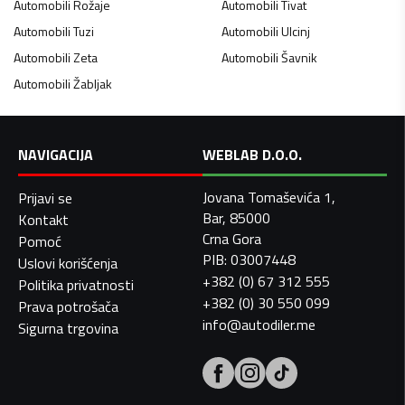
Automobili
Rožaje
Automobili
Tivat
Automobili
Tuzi
Automobili
Ulcinj
Automobili
Zeta
Automobili
Šavnik
Automobili
Žabljak
NAVIGACIJA
WEBLAB D.O.O.
Jovana Tomaševića 1,
Prijavi se
Bar, 85000
Kontakt
Crna Gora
Pomoć
PIB: 03007448
Uslovi korišćenja
+382 (0) 67 312 555
Politika privatnosti
+382 (0) 30 550 099
Prava potrošača
info@autodiler.me
Sigurna trgovina