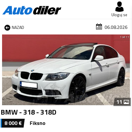
Uloguj se
06.08.2026
NAZAD
1 od 11
11
BMW - 318 - 318D
8 000
€
Fiksno