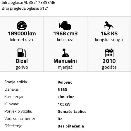
Šifra oglasa
:
AD382173393ME
Broj pregleda oglasa
:
6121
189000
km
1968
cm3
143
KS
kilometraža
kubikaža
konjska snaga
Dizel
Manuelni
2010
gorivo
mjenjač
godište
Stanje artikla
:
Polovno
Oznaka
:
318D
Karoserija
:
Limuzina
Kilovata
:
105
kW
Porijeklo vozila
:
Domaće tablice
Vodi se na mene
:
Da
Oštećenje
:
Bez oštećenja