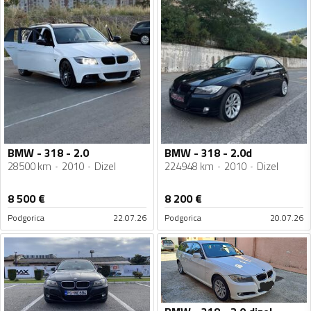
BMW - 318 - 2.0
BMW - 318 - 2.0d
28500 km
2010
Dizel
224948 km
2010
Dizel
8 500
€
8 200
€
Podgorica
22.07.26
Podgorica
20.07.26