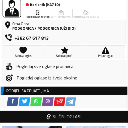
Korisnik
(
KA710
)
verifikovan telefon
verifikovan email
verifikovana lokacija
Crna Gora
PODGORICA
/
PODGORICA (UŽI DIO)
+382 67 617 813
Sačuvaj oglas
Sačuvaj profil
Prijavi oglas
Pogledaj sve oglase prodavca
Pogledaj oglase iz tvoje okoline
PODIJELI SA PRIJATELJIMA
SLIČNI OGLASI