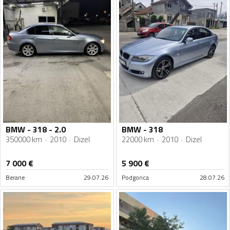
BMW - 318 - 2.0
BMW - 318
350000 km
2010
Dizel
22000 km
2010
Dizel
7 000
€
5 900
€
Berane
29.07.26
Podgorica
28.07.26