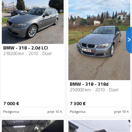
BMW - 318 - 2.0d LCI
218200 km
2010
Dizel
BMW - 318 - 318d
250000 km
2010
Dizel
7 000
€
7 300
€
Podgorica
prije 10 h
Podgorica
prije 19 h