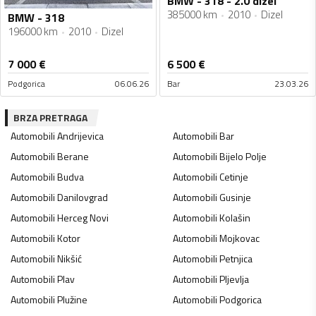
BMW - 318 - 2.0 dizel
385000 km
2010
Dizel
BMW - 318
196000 km
2010
Dizel
7 000
€
6 500
€
Podgorica
06.06.26
Bar
23.03.26
BRZA PRETRAGA
Automobili
Andrijevica
Automobili
Bar
Automobili
Berane
Automobili
Bijelo Polje
Automobili
Budva
Automobili
Cetinje
Automobili
Danilovgrad
Automobili
Gusinje
Automobili
Herceg Novi
Automobili
Kolašin
Automobili
Kotor
Automobili
Mojkovac
Automobili
Nikšić
Automobili
Petnjica
Automobili
Plav
Automobili
Pljevlja
Automobili
Plužine
Automobili
Podgorica