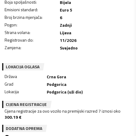
Boja spoljašnosti
:
Bijela
Emisioni standard
:
Euro 5
Broj brzina mjenjača
:
6
Pogon
:
Zadnji
Strana volana
:
Lijeva
Registrovan do
:
11/2026
Zamjena
:
Svejedno
LOKACIJA OGLASA
Država
Crna Gora
Grad
Podgorica
Lokacija
Podgorica (uži dio)
CIJENA REGISTRACIJE
Cijena registracije za ovo vozilo na premijski razred 7 iznosi oko
300.19
€
DODATNA OPREMA