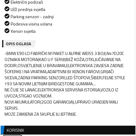
Električni podizači
LED prednja svjetla
Parking senzori - zadnji
Podesiva visina volana
Xenon svjetla
OPIS OGLASA
-BMW E90 LCI FABRIČKI M PAKET U ALPINE WEISS 3 BOJI,N47D20C
OZNAKA MOTORA(KAO U F SERIJI)BEŽ KOŽA,OTKLJUČAVANJE NA
DODIR,OSVJETLJENJE U BRAVAMA,ELEKTRONSKA ZAVJESA ZADNJE
ŠOFERKE I NA VRATIMA,ADAPTIVNI BI XENON FAROVI,GRIJAČI
SICEVA,ZADNJI PARKING SENZORI,LED ŠTOPOVI,ŠIBER,FELNE STYLE
193 SA NOVIM LJETNJIM BRIDGESTONE GUMAMA…
NE ČUJE SE LANAC,ELEKTRONSKA SERVISNA ISTORIJA,VOZILO IZ
UVOZA,STIGAO VOZNJOM.
NOVI AKUMULATOR(2GOD GARANCIJA),UPRAVO URADJEN MALI
SERVIS.
KORISNIK