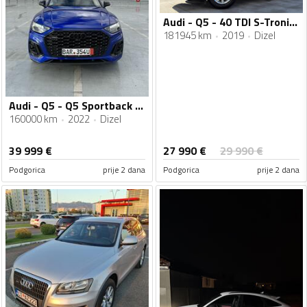
Audi - Q5 - 40 TDI S-Tronic QUATTRO VIRTUAL COCKPIT 190 KS
181945 km
2019
Dizel
Audi - Q5 - Q5 Sportback S line
160000 km
2022
Dizel
27 990
€
39 999
€
29 990
€
Podgorica
prije 2 dana
Podgorica
prije 2 dana