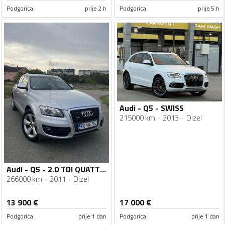
Podgorica
prije 2 h
Podgorica
prije 5 h
Audi - Q5 - SWISS
215000 km
2013
Dizel
Audi - Q5 - 2.0 TDI QUATTRO 3 x S-line
266000 km
2011
Dizel
13 900
€
17 000
€
Podgorica
prije 1 dan
Podgorica
prije 1 dan