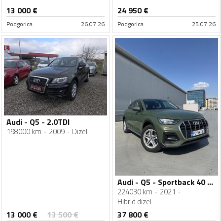
13 000
€
24 950
€
Podgorica
26.07.26
Podgorica
25.07.26
Audi - Q5 - 2.0TDI
198000 km
2009
Dizel
Audi - Q5 - Sportback 40 tdi
224030 km
2021
Hibrid dizel
13 000
€
13 500
€
37 800
€