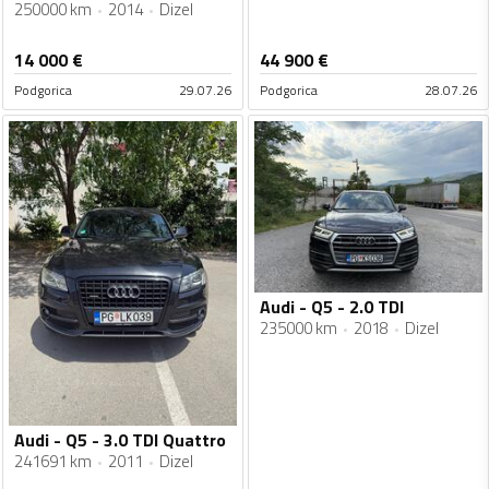
250000 km
2014
Dizel
14 000
€
44 900
€
Podgorica
29.07.26
Podgorica
28.07.26
Audi - Q5 - 2.0 TDI
235000 km
2018
Dizel
Audi - Q5 - 3.0 TDI Quattro
241691 km
2011
Dizel