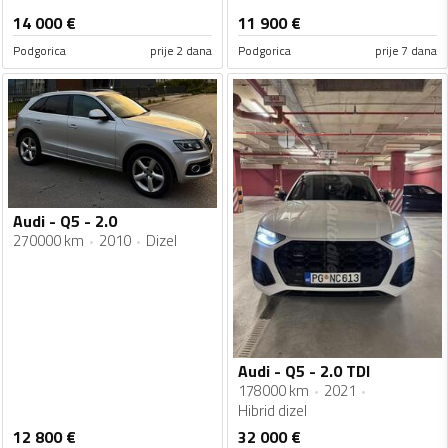
14 000
€
11 900
€
Podgorica
prije 2 dana
Podgorica
prije 7 dana
Audi - Q5 - 2.0
270000 km
2010
Dizel
Audi - Q5 - 2.0 TDI
178000 km
2021
Hibrid dizel
12 800
€
32 000
€