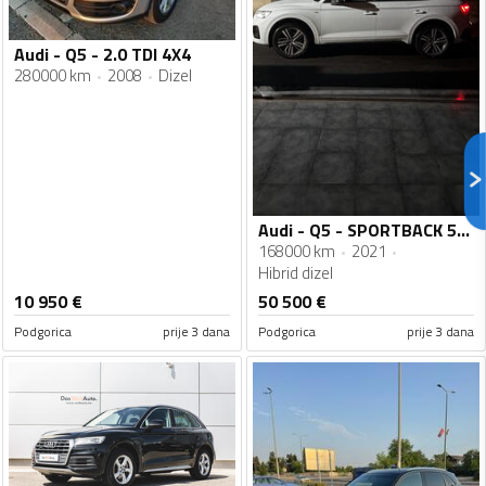
Audi - Q5 - 2.0 TDI 4X4
280000 km
2008
Dizel
Audi - Q5 - SPORTBACK 50TDI Quattro S line
168000 km
2021
Hibrid dizel
10 950
€
50 500
€
Podgorica
prije 3 dana
Podgorica
prije 3 dana