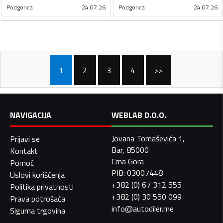
Podgorica
24.07.26
Podgorica
24.07.26
1
2
3
4
>>
NAVIGACIJA
WEBLAB D.O.O.
Jovana Tomaševića 1,
Prijavi se
Bar, 85000
Kontakt
Crna Gora
Pomoć
PIB: 03007448
Uslovi korišćenja
+382 (0) 67 312 555
Politika privatnosti
+382 (0) 30 550 099
Prava potrošača
info@autodiler.me
Sigurna trgovina