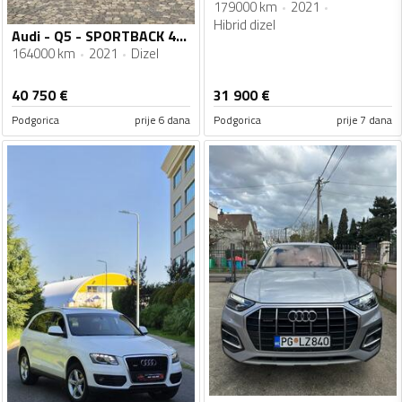
179000 km
2021
Hibrid dizel
Audi - Q5 - SPORTBACK 40TDI 3xS-line Quattro 03/2022god.
164000 km
2021
Dizel
40 750
€
31 900
€
Podgorica
prije 6 dana
Podgorica
prije 7 dana