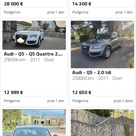
28 000
€
14 300
€
Podgorica
prije 1 dan
Podgorica
prije 1 dan
Audi - Q5 - Q5 Quattro 2.0 diesel , manual
258566 km
2011
Dizel
Audi - Q5 - 2.0 tdi
250000 km
2011
Dizel
12 999
€
12 650
€
Podgorica
prije 1 dan
Podgorica
prije 2 dana