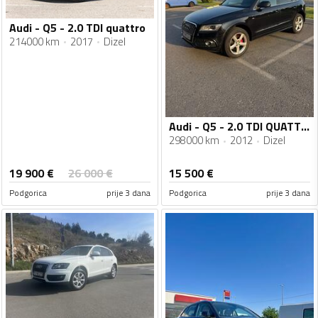
Audi - Q5 - 2.0 TDI quattro
214000 km
2017
Dizel
Audi - Q5 - 2.0 TDI QUATTRO
298000 km
2012
Dizel
19 900
€
26 000
€
15 500
€
Podgorica
prije 3 dana
Podgorica
prije 3 dana