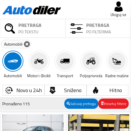
Uloguj se
PRETRAGA
PRETRAGA
PO TEKSTU
PO FILTERIMA
Automobili
Automobili
Motori i Bicikli
Transport
Poljoprivreda
Radne mašine
Novo u 24h
Sniženo
Hitno
Pronađeno
115
Sačuvaj pretragu
Resetuj filtere