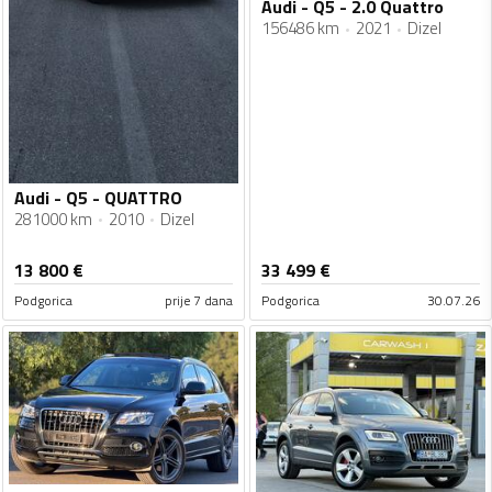
Audi - Q5 - 2.0 Quattro
156486 km
2021
Dizel
Audi - Q5 - QUATTRO
281000 km
2010
Dizel
13 800
€
33 499
€
Podgorica
prije 7 dana
Podgorica
30.07.26