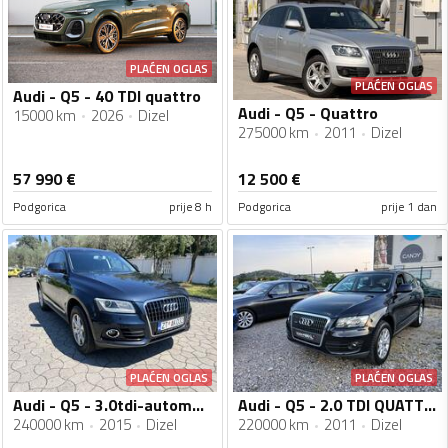
PLAĆEN OGLAS
PLAĆEN OGLAS
Audi - Q5 - 40 TDI quattro
Audi - Q5 - Quattro
15000 km
2026
Dizel
275000 km
2011
Dizel
57 990
€
12 500
€
Podgorica
prije 8 h
Podgorica
prije 1 dan
PLAĆEN OGLAS
PLAĆEN OGLAS
Audi - Q5 - 3.0tdi-automatik-quattro
Audi - Q5 - 2.0 TDI QUATTRO
240000 km
2015
Dizel
220000 km
2011
Dizel