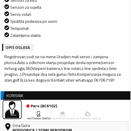
Senzori za kišu
Senzori za svjetla
Servo volan
Sjedišta podesiva po visini
Tempomat
Zatamljena stakla
OPIS OGLASA
Registrovan,vodi se na mene.Uradjen mali servis i zamjena
plocica.Auto u odlicnom stanju posjeduje dosta opreme(senzor
mrtvog ugla,360stepeni kamera,s line volan,s line sjedista,s lime
pragovi...).Posjeduje dva seta guma i felni.Kompenzacija moguca za
stan,golf 8,za kes dogovor.Kontakt viber whatsapp 067067181
KORISNIK
Pero
(
AC6102
)
verifikovan telefon
verifikovan email
verifikovana lokacija
Crna Gora
PODGORICA
/
STARI AERODROM