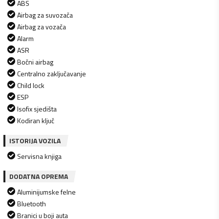
ABS
Airbag za suvozača
Airbag za vozača
Alarm
ASR
Bočni airbag
Centralno zaključavanje
Child lock
ESP
Isofix sjedišta
Kodiran ključ
ISTORIJA VOZILA
Servisna knjiga
DODATNA OPREMA
Aluminijumske felne
Bluetooth
Branici u boji auta