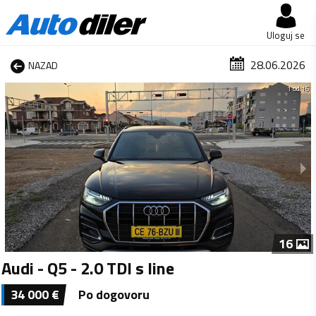
Uloguj se
28.06.2026
NAZAD
1 od 16
16
Audi - Q5 - 2.0 TDI s line
34 000
€
Po dogovoru