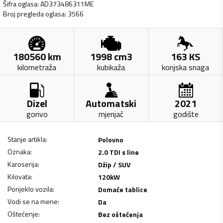
Šifra oglasa
:
AD373486311ME
Broj pregleda oglasa
:
3566
180560
km
1998
cm3
163
KS
kilometraža
kubikaža
konjska snaga
Dizel
Automatski
2021
gorivo
mjenjač
godište
Stanje artikla
:
Polovno
Oznaka
:
2.0 TDI s line
Karoserija
:
Džip / SUV
Kilovata
:
120
kW
Porijeklo vozila
:
Domaće tablice
Vodi se na mene
:
Da
Oštećenje
:
Bez oštećenja