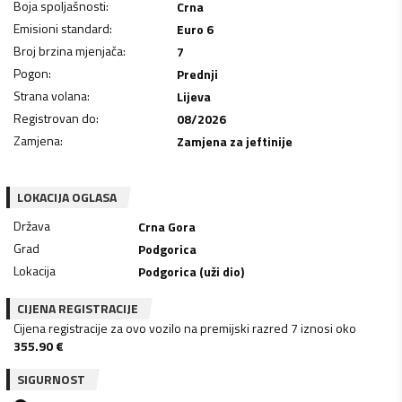
Boja spoljašnosti
:
Crna
Emisioni standard
:
Euro 6
Broj brzina mjenjača
:
7
Pogon
:
Prednji
Strana volana
:
Lijeva
Registrovan do
:
08/2026
Zamjena
:
Zamjena za jeftinije
LOKACIJA OGLASA
Država
Crna Gora
Grad
Podgorica
Lokacija
Podgorica (uži dio)
CIJENA REGISTRACIJE
Cijena registracije za ovo vozilo na premijski razred 7 iznosi oko
355.90
€
SIGURNOST