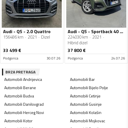
Audi - Q5 - 2.0 Quattro
Audi - Q5 - Sportback 40 tdi
156486 km
2021
Dizel
224030 km
2021
Hibrid dizel
33 499
€
37 800
€
Podgorica
30.07.26
Podgorica
24.07.26
BRZA PRETRAGA
Automobili
Andrijevica
Automobili
Bar
Automobili
Berane
Automobili
Bijelo Polje
Automobili
Budva
Automobili
Cetinje
Automobili
Danilovgrad
Automobili
Gusinje
Automobili
Herceg Novi
Automobili
Kolašin
Automobili
Kotor
Automobili
Mojkovac