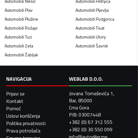
Automobili
Nikšić
Automobili
Petnjica
Automobili
Plav
Automobili
Pljevlja
Automobili
Plužine
Automobili
Podgorica
Automobili
Rožaje
Automobili
Tivat
Automobili
Tuzi
Automobili
Ulcinj
Automobili
Zeta
Automobili
Šavnik
Automobili
Žabljak
NAVIGACIJA
WEBLAB D.O.O.
Jovana Tomaševića 1,
Prijavi se
Bar, 85000
Kontakt
Crna Gora
Pomoć
PIB: 03007448
Uslovi korišćenja
+382 (0) 67 312 555
Politika privatnosti
+382 (0) 30 550 099
Prava potrošača
info@autodiler.me
Sigurna trgovina