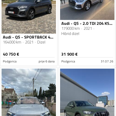
Audi - Q5 - 2.0 TDI 204 KS 4x4
179000 km
2021
Hibrid dizel
Audi - Q5 - SPORTBACK 40TDI 3xS-line Quattro 03/2022god.
164000 km
2021
Dizel
40 750
€
31 900
€
Podgorica
prije 6 dana
Podgorica
31.07.26