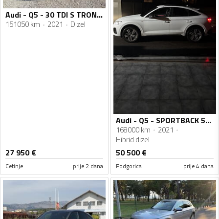
Audi - Q5 - 30 TDI S TRONIC//FACELIFT//
151050 km
2021
Dizel
Audi - Q5 - SPORTBACK 50TDI Quattro S line
168000 km
2021
Hibrid dizel
27 950
€
50 500
€
Cetinje
prije 2 dana
Podgorica
prije 4 dana