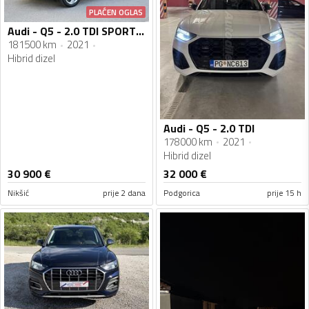
PLAĆEN OGLAS
Audi - Q5 - 2.0 TDI SPORT QUATTRO 12/2021
181500 km
2021
Hibrid dizel
Audi - Q5 - 2.0 TDI
178000 km
2021
Hibrid dizel
30 900
€
32 000
€
Nikšić
prije 2 dana
Podgorica
prije 15 h