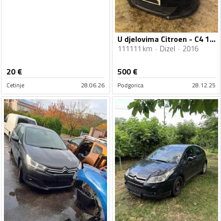
U djelovima Citroen - C4 1.6hdi
111111 km
Dizel
2016
20
€
500
€
Cetinje
28.06.26
Podgorica
28.12.25