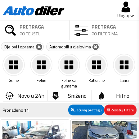
Uloguj se
PRETRAGA
PRETRAGA
PO TEKSTU
PO FILTERIMA
Djelovi i oprema
Automobili u djelovima
Gume
Felne
Felne sa
Ratkapne
Lanci
gumama
Novo u 24h
Sniženo
Hitno
Pronađeno
11
Sačuvaj pretragu
Resetuj filtere