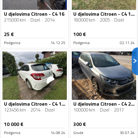
U djelovima Citroen - C4 16
U djelovima Citroen - C4 1.6 HDI
215000 km
Dizel
2014
180000 km
2005
Dizel
25
€
100
€
Podgorica
14.12.25
Podgorica
02.11.24
U djelovima Citroen - C4 1.6hdi
U djelovima Citroen - C4 2017 1.6HDI
123456 km
2014
Dizel
100000 km
Dizel
2017
10 000
€
300
€
Podgorica
14.08.24
Grude
30.07.24