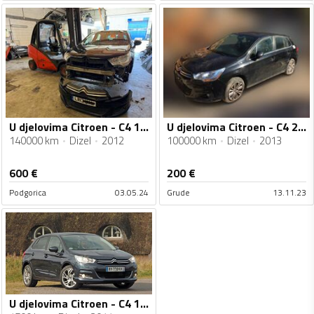
U djelovima Citroen - C4 1.6 hdi
U djelovima Citroen - C4 2013g 1.6HDI
140000 km
Dizel
2012
100000 km
Dizel
2013
600
€
200
€
Podgorica
03.05.24
Grude
13.11.23
U djelovima Citroen - C4 1.6 HDI