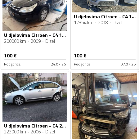
U djelovima Citroen - C4 16 hdi
12354 km
2018
Dizel
U djelovima Citroen - C4 1.6
200000 km
2009
Dizel
100
€
100
€
Podgorica
24.07.26
Podgorica
07.07.26
U djelovima Citroen - C4 2.0 hdi
223000 km
2006
Dizel