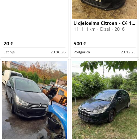
U djelovima Citroen - C4 1.6hdi
111111 km
Dizel
2016
20
€
500
€
Cetinje
28.06.26
Podgorica
28.12.25