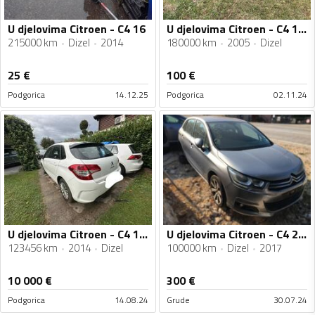
U djelovima Citroen - C4 16
U djelovima Citroen - C4 1.6 HDI
215000 km
Dizel
2014
180000 km
2005
Dizel
25
€
100
€
Podgorica
14.12.25
Podgorica
02.11.24
U djelovima Citroen - C4 1.6hdi
U djelovima Citroen - C4 2017 1.6HDI
123456 km
2014
Dizel
100000 km
Dizel
2017
10 000
€
300
€
Podgorica
14.08.24
Grude
30.07.24