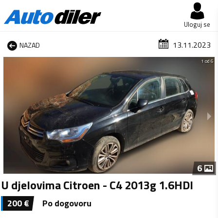
Uloguj se
13.11.2023
NAZAD
1 od 6
6
U djelovima Citroen - C4 2013g 1.6HDI
200
€
Po dogovoru