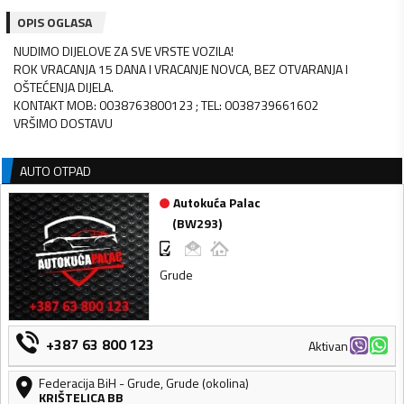
OPIS OGLASA
NUDIMO DIJELOVE ZA SVE VRSTE VOZILA!
ROK VRACANJA 15 DANA I VRACANJE NOVCA, BEZ OTVARANJA I
OŠTEĆENJA DIJELA.
KONTAKT MOB: 0038763800123 ; TEL: 0038739661602
VRŠIMO DOSTAVU
AUTO OTPAD
Autokuća Palac
(
BW293
)
Grude
+387 63 800 123
Aktivan
Federacija BiH
-
Grude
,
Grude (okolina)
KRIŠTELICA BB