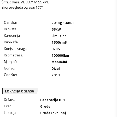
Šifra oglasa
:
AD337141557ME
Broj pregleda oglasa
:
1771
Oznaka
:
2013g 1.6HDI
Kilovata
:
68
kW
Karoserija
:
Limuzina
Kubikaža
:
1600
cm3
Konjska snaga
:
92
KS
Kilometraža
:
100000
km
Mjenjač
:
Manuelni
Gorivo
:
Dizel
Godište
:
2013
LOKACIJA OGLASA
Država
Federacija BiH
Grad
Grude
Lokacija
Grude (okolina)