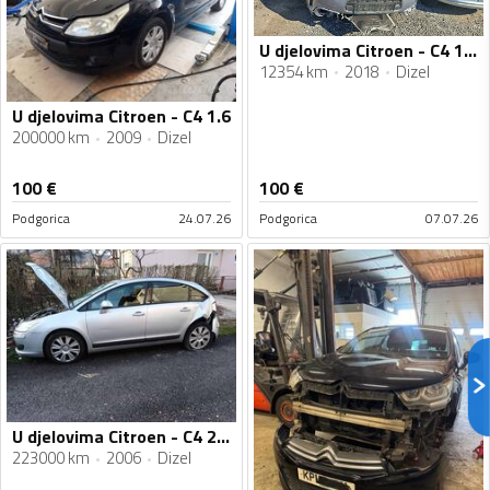
U djelovima Citroen - C4 16 hdi
12354 km
2018
Dizel
U djelovima Citroen - C4 1.6
200000 km
2009
Dizel
100
€
100
€
Podgorica
24.07.26
Podgorica
07.07.26
U djelovima Citroen - C4 2.0 hdi
223000 km
2006
Dizel