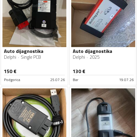
Auto dijagnostika
Auto dijagnostika
Delphi
Single PCB
Delphi
2025
150
€
130
€
Podgorica
25.07.26
Bar
19.07.26