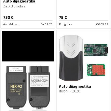
Auto dijagnostika
Za
:
Automobile
750
€
75
€
Aranđelovac
14.07.23
Podgorica
06.09.22
Auto dijagnostika
delphi
2020