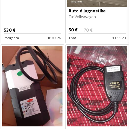
Auto dijagnostika
Za
:
Volkswagen
50
€
530
€
70
€
Podgorica
18.03.24
Tivat
03.11.23