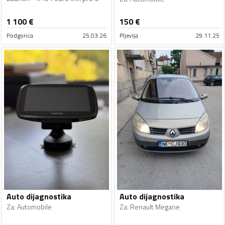
1 100
€
150
€
Podgorica
25.03.26
Pljevlja
29.11.25
Auto dijagnostika
Auto dijagnostika
Za
:
Automobile
Za
:
Renault Megane