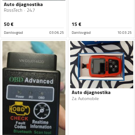
Auto dijagnostika
RossTech
24.7
50
€
15
€
Danilovgrad
03.06.25
Danilovgrad
10.03.25
Auto dijagnostika
Za
:
Automobile