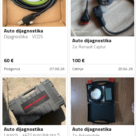
Auto dijagnostika
Dijagnostika
VCDS
Auto dijagnostika
Za
:
Renault Captur
60
€
100
€
Podgorica
07.06.26
Cetinje
20.04.26
Auto dijagnostika
Auto dijagnostika
Launch
x431 euro link pro 5
Za
:
Automobile