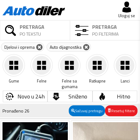
Uloguj se
PRETRAGA
PRETRAGA
PO TEKSTU
PO FILTERIMA
Djelovi i oprema
Auto dijagnostika
Gume
Felne
Felne sa
Ratkapne
Lanci
gumama
Novo u 24h
Sniženo
Hitno
Pronađeno
26
Sačuvaj pretragu
Resetuj filtere