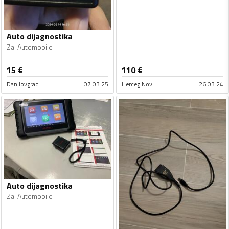
Auto dijagnostika
Za
:
Automobile
15
€
110
€
Danilovgrad
07.03.25
Herceg Novi
26.03.24
Auto dijagnostika
Za
:
Automobile