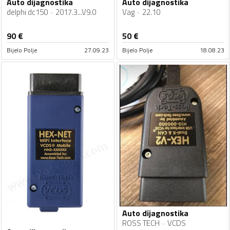
Auto dijagnostika
Auto dijagnostika
delphi dc150
2017.3...V9.0
Vag
22.10
90
€
50
€
Bijelo Polje
27.09.23
Bijelo Polje
18.08.23
Auto dijagnostika
ROSS TECH
VCDS