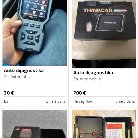
Auto dijagnostika
Auto dijagnostika
Za
:
Automobile
Za
:
Automobile
30
€
700
€
Bar
prije 2 dana
Herceg Novi
prije 3 dana