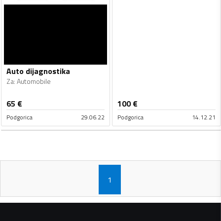
Auto dijagnostika
Za
:
Automobile
65
€
100
€
Podgorica
29.06.22
Podgorica
14.12.21
1