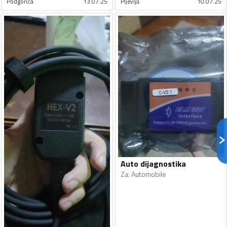
Podgorica
13.07.25
Pljevlja
10.07.25
Auto dijagnostika
Za
:
Automobile