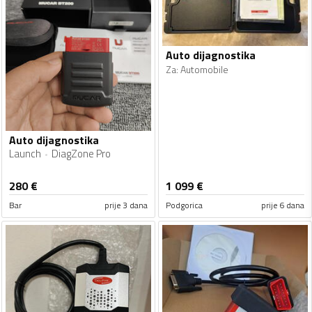
Auto dijagnostika
Za
:
Automobile
Auto dijagnostika
Launch
DiagZone Pro
280
€
1 099
€
Bar
prije 3 dana
Podgorica
prije 6 dana