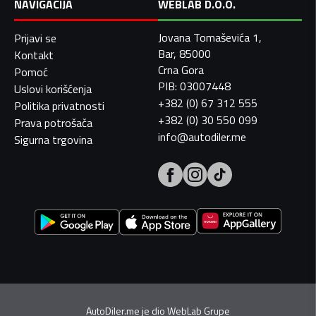
NAVIGACIJA
WEBLAB D.O.O.
Jovana Tomaševića 1,
Prijavi se
Bar, 85000
Kontakt
Crna Gora
Pomoć
PIB: 03007448
Uslovi korišćenja
+382 (0) 67 312 555
Politika privatnosti
+382 (0) 30 550 099
Prava potrošača
info@autodiler.me
Sigurna trgovina
AutoDiler.me je dio
WebLab Grupe