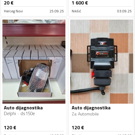
20
€
1 600
€
Herceg Novi
25.09.25
Nikšić
03.09.25
Auto dijagnostika
Auto dijagnostika
Delphi
ds150e
Za
:
Automobile
120
€
120
€