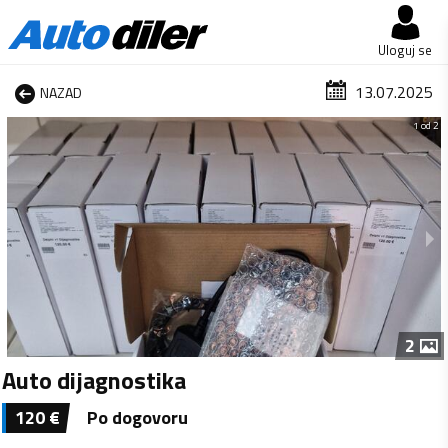
Uloguj se
13.07.2025
NAZAD
1 od 2
2
Auto dijagnostika
120
€
Po dogovoru