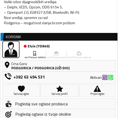
Veliki izbor dijagnostičkih uređaja:
– Delphi, VCDS, Opcom, ODIS 6154 S,
– Openport 2.0, ELM327 (USB, Bluetooth, Wi-Fi)
Novi uređaji, spremni za rad
Podgorica – mogućnost slanja brzom poštom
KORISNIK
Elvis
(
YD849
)
verifikovan telefon
verifikovan email
verifikovana lokacija
Crna Gora
PODGORICA
/
PODGORICA (UŽI DIO)
+382 63 494 531
Aktivan
Sačuvaj oglas
Sačuvaj profil
Prijavi oglas
Pogledaj sve oglase prodavca
Pogledaj oglase iz tvoje okoline