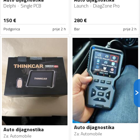
Delphi
Single PCB
Launch
DiagZone Pro
150
€
280
€
Podgorica
prije 2 h
Bar
prije 2 h
Auto dijagnostika
Auto dijagnostika
Za
:
Automobile
Za
:
Automobile