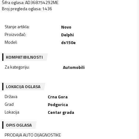
Šifra oglasa
:
AD368754292ME
Broj pregleda oglasa
:
1436
Stanje artikla
:
Novo
Proizvođač
:
Delphi
Model
:
ds150e
KOMPATIBILNOSTI
Za kategoriju
:
Automobili
LOKACIJA OGLASA
Država
Crna Gora
Grad
Podgorica
Lokacija
Centar grada
OPIS OGLASA
PRODAJA AUTO DIJAGNOSTIKE