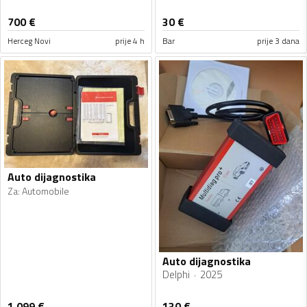
700
€
30
€
Herceg Novi
prije 4 h
Bar
prije 3 dana
Auto dijagnostika
Za
:
Automobile
Auto dijagnostika
Delphi
2025
1 099
€
130
€