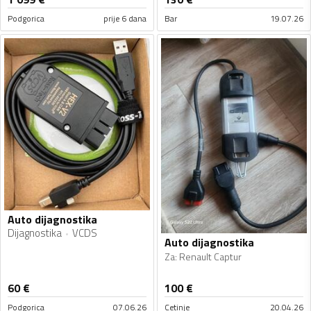
Podgorica
prije 6 dana
Bar
19.07.26
Auto dijagnostika
Dijagnostika
VCDS
Auto dijagnostika
Za
:
Renault Captur
60
€
100
€
Podgorica
07.06.26
Cetinje
20.04.26